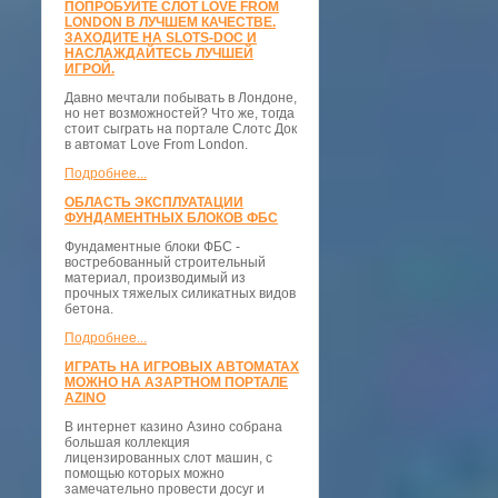
ПОПРОБУЙТЕ СЛОТ LOVE FROM
LONDON В ЛУЧШЕМ КАЧЕСТВЕ.
ЗАХОДИТЕ НА SLOTS-DOC И
НАСЛАЖДАЙТЕСЬ ЛУЧШЕЙ
ИГРОЙ.
Давно мечтали побывать в Лондоне,
но нет возможностей? Что же, тогда
стоит сыграть на портале Слотс Док
в автомат Love From London.
Подробнее...
ОБЛАСТЬ ЭКСПЛУАТАЦИИ
ФУНДАМЕНТНЫХ БЛОКОВ ФБС
Фундаментные блоки ФБС -
востребованный строительный
материал, производимый из
прочных тяжелых силикатных видов
бетона.
Подробнее...
ИГРАТЬ НА ИГРОВЫХ АВТОМАТАХ
МОЖНО НА АЗАРТНОМ ПОРТАЛЕ
AZINO
В интернет казино Азино собрана
большая коллекция
лицензированных слот машин, с
помощью которых можно
замечательно провести досуг и