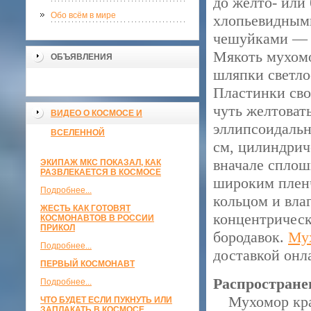
до желто- или
Обо всём в мире
хлопьевидным
чешуйками — о
Мякоть мухомо
ОБЪЯВЛЕНИЯ
шляпки светло
Пластинки сво
чуть желтоват
ВИДЕО О КОСМОСЕ И
эллипсоидальн
ВСЕЛЕННОЙ
см, цилиндрич
вначале сплошн
ЭКИПАЖ МКС ПОКАЗАЛ, КАК
РАЗВЛЕКАЕТСЯ В КОСМОСЕ
широким плен
Подробнее...
кольцом и вла
ЖЕСТЬ КАК ГОТОВЯТ
концентрическ
КОСМОНАВТОВ В РОССИИ
ПРИКОЛ
бородавок.
Мух
Подробнее...
доставкой онл
ПЕРВЫЙ КОСМОНАВТ
Распростране
Подробнее...
Мухомор красн
ЧТО БУДЕТ ЕСЛИ ПУКНУТЬ ИЛИ
ЗАПЛАКАТЬ В КОСМОСЕ