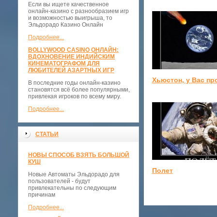
Если вы ищете качественное
онлайн-казино с разнообразием игр
и возможностью выигрыша, то
Эльдорадо Казино Онлайн
Подробнее...
BOLLYWOOD CASINO ОНЛАЙН:
ВДОХНОВЕНИЕ ИНДИЙСКИМ
КИНЕМАТОГРАФОМ ДЛЯ
ЛЮБИТЕЛЕЙ АЗАРТНЫХ ИГР
Хьюстон, у Вас п
В последние годы онлайн-казино
становятся всё более популярными,
привлекая игроков по всему миру.
Подробнее...
СТАТЬИ
НОВЫ СПОСОБ ВЗЯТЬ БОЛЬШОЙ
КУШ
Полет
Новые Автоматы Эльдорадо для
пользователей - будут
привлекательны по следующим
причинам
Подробнее...