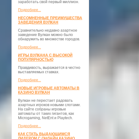
заработать свой первый миллион.
Подробнее...
НЕСОМНЕННЫЕ ПРЕИМУЩЕСТВА
ЗАВЕДЕНИЯ ВУЛКАН
Сравнительно недавно азартное
заведение Вулкан можно было
обнаружить во множестве городов.
Подробнее...
ИГРЫ ВУЛКАНА С ВЫСОКОЙ
ПОПУЛЯРНОСТЬЮ
Правдивость, выражается в честно
выставляемых ставках.
Подробнее...
НОВЫЕ ИГРОВЫЕ АВТОМАТЫ В
КАЗИНО ВУЛКАН
Вулкан не перестает радовать
азартных игроков новыми слотами.
На сайте собраны игровые
автоматы от таких гигантов, как
Microgaming, NetEnt и Playtech.
Подробнее...
КАК СТАТЬ ВЫДАЮЩИМСЯ
ЛИДЕРОМ С ОНЛАЙН КАЗИНО