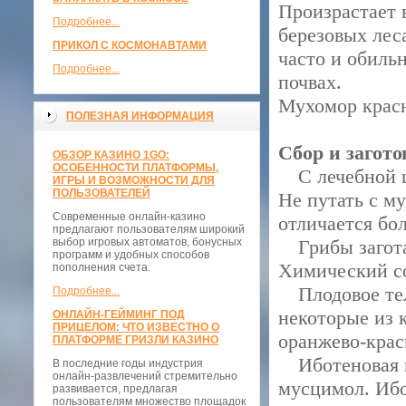
Произрастает 
Подробнее...
березовых лес
ПРИКОЛ С КОСМОНАВТАМИ
часто и обиль
Подробнее...
почвах.
Мухомор крас
ПОЛЕЗНАЯ ИНФОРМАЦИЯ
Сбор и загото
ОБЗОР КАЗИНО 1GO:
ОСОБЕННОСТИ ПЛАТФОРМЫ,
С лечебной ц
ИГРЫ И ВОЗМОЖНОСТИ ДЛЯ
ПОЛЬЗОВАТЕЛЕЙ
Не путать с му
Современные онлайн-казино
отличается бо
предлагают пользователям широкий
выбор игровых автоматов, бонусных
Грибы заготав
программ и удобных способов
Химический с
пополнения счета.
Плодовое тело
Подробнее...
некоторые из 
ОНЛАЙН-ГЕЙМИНГ ПОД
ПРИЦЕЛОМ: ЧТО ИЗВЕСТНО О
оранжево-крас
ПЛАТФОРМЕ ГРИЗЛИ КАЗИНО
Иботеновая к
В последние годы индустрия
онлайн-развлечений стремительно
мусцимол. Ибо
развивается, предлагая
пользователям множество площадок