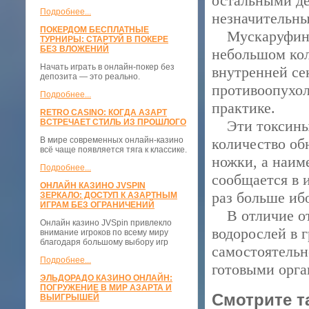
остальными д
Подробнее...
незначительны
ПОКЕРДОМ БЕСПЛАТНЫЕ
Мускаруфин —
ТУРНИРЫ: СТАРТУЙ В ПОКЕРЕ
БЕЗ ВЛОЖЕНИЙ
небольшом кол
Начать играть в онлайн-покер без
внутренней се
депозита — это реально.
противоопухол
Подробнее...
практике.
RETRO CASINO: КОГДА АЗАРТ
ВСТРЕЧАЕТ СТИЛЬ ИЗ ПРОШЛОГО
Эти токсины 
В мире современных онлайн-казино
количество об
всё чаще появляется тяга к классике.
ножки, а наим
Подробнее...
сообщается в 
ОНЛАЙН КАЗИНО JVSPIN
раз больше иб
ЗЕРКАЛО: ДОСТУП К АЗАРТНЫМ
ИГРАМ БЕЗ ОГРАНИЧЕНИЙ
В отличие от 
Онлайн казино JVSpin привлекло
водорослей в 
внимание игроков по всему миру
благодаря большому выбору игр
самостоятельн
Подробнее...
готовыми орг
ЭЛЬДОРАДО КАЗИНО ОНЛАЙН:
ПОГРУЖЕНИЕ В МИР АЗАРТА И
Смотрите т
ВЫИГРЫШЕЙ