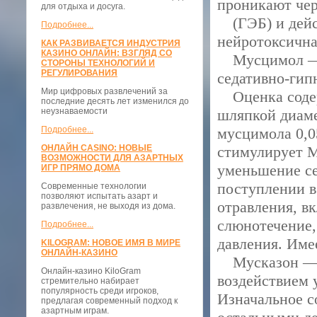
проникают чер
для отдыха и досуга.
(ГЭБ) и дейс
Подробнее...
нейротоксична
КАК РАЗВИВАЕТСЯ ИНДУСТРИЯ
КАЗИНО ОНЛАЙН: ВЗГЛЯД СО
Мусцимол — о
СТОРОНЫ ТЕХНОЛОГИЙ И
РЕГУЛИРОВАНИЯ
седативно-гип
Мир цифровых развлечений за
Оценка содерж
последние десять лет изменился до
неузнаваемости
шляпкой диаме
Подробнее...
мусцимола 0,0
ОНЛАЙН CASINO: НОВЫЕ
стимулирует М
ВОЗМОЖНОСТИ ДЛЯ АЗАРТНЫХ
уменьшение се
ИГР ПРЯМО ДОМА
поступлении в
Современные технологии
позволяют испытать азарт и
отравления, в
развлечения, не выходя из дома.
слюнотечение,
Подробнее...
давления. Име
KILOGRAM: НОВОЕ ИМЯ В МИРЕ
ОНЛАЙН-КАЗИНО
Мусказон — п
Онлайн-казино KiloGram
воздействием 
стремительно набирает
популярность среди игроков,
Изначальное с
предлагая современный подход к
азартным играм.