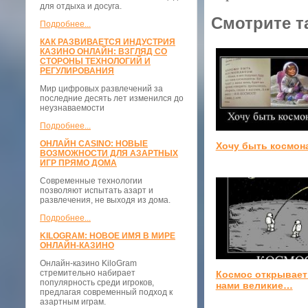
для отдыха и досуга.
Смотрите т
Подробнее...
КАК РАЗВИВАЕТСЯ ИНДУСТРИЯ
КАЗИНО ОНЛАЙН: ВЗГЛЯД СО
СТОРОНЫ ТЕХНОЛОГИЙ И
РЕГУЛИРОВАНИЯ
Мир цифровых развлечений за
последние десять лет изменился до
неузнаваемости
Подробнее...
ОНЛАЙН CASINO: НОВЫЕ
Хочу быть космон
ВОЗМОЖНОСТИ ДЛЯ АЗАРТНЫХ
ИГР ПРЯМО ДОМА
Современные технологии
позволяют испытать азарт и
развлечения, не выходя из дома.
Подробнее...
KILOGRAM: НОВОЕ ИМЯ В МИРЕ
ОНЛАЙН-КАЗИНО
Онлайн-казино KiloGram
стремительно набирает
Космос открывает
популярность среди игроков,
нами великие…
предлагая современный подход к
азартным играм.