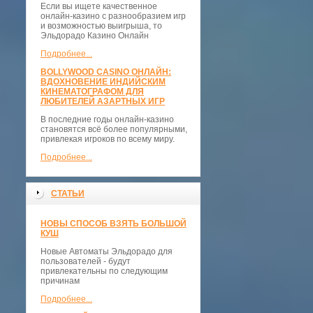
Если вы ищете качественное
онлайн-казино с разнообразием игр
и возможностью выигрыша, то
Эльдорадо Казино Онлайн
Подробнее...
BOLLYWOOD CASINO ОНЛАЙН:
ВДОХНОВЕНИЕ ИНДИЙСКИМ
КИНЕМАТОГРАФОМ ДЛЯ
ЛЮБИТЕЛЕЙ АЗАРТНЫХ ИГР
В последние годы онлайн-казино
становятся всё более популярными,
привлекая игроков по всему миру.
Подробнее...
СТАТЬИ
НОВЫ СПОСОБ ВЗЯТЬ БОЛЬШОЙ
КУШ
Новые Автоматы Эльдорадо для
пользователей - будут
привлекательны по следующим
причинам
Подробнее...