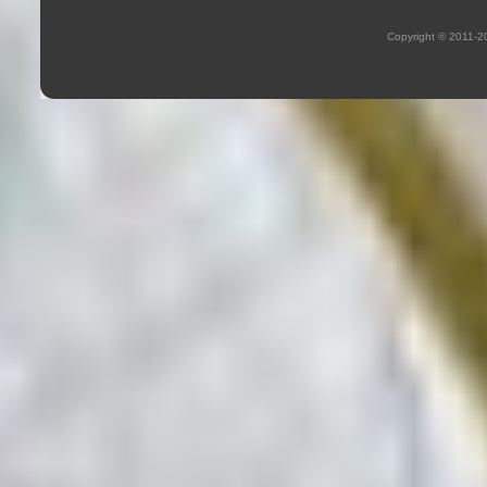
Copyright © 2011-