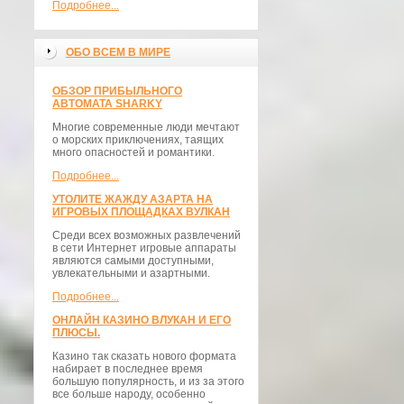
Подробнее...
ОБО ВСЕМ В МИРЕ
ОБЗОР ПРИБЫЛЬНОГО
АВТОМАТА SHARKY
Многие современные люди мечтают
о морских приключениях, таящих
много опасностей и романтики.
Подробнее...
УТОЛИТЕ ЖАЖДУ АЗАРТА НА
ИГРОВЫХ ПЛОЩАДКАХ ВУЛКАН
Среди всех возможных развлечений
в сети Интернет игровые аппараты
являются самыми доступными,
увлекательными и азартными.
Подробнее...
ОНЛАЙН КАЗИНО ВЛУКАН И ЕГО
ПЛЮСЫ.
Казино так сказать нового формата
набирает в последнее время
большую популярность, и из за этого
все больше народу, особенно