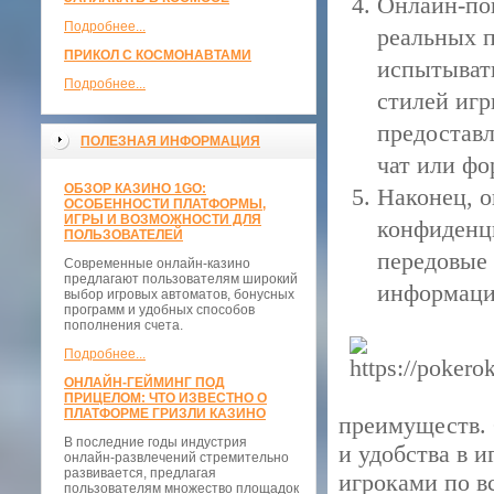
Онлайн-пок
Подробнее...
реальных п
ПРИКОЛ С КОСМОНАВТАМИ
испытывать
Подробнее...
стилей игр
предоставл
ПОЛЕЗНАЯ ИНФОРМАЦИЯ
чат или фо
ОБЗОР КАЗИНО 1GO:
Наконец, о
ОСОБЕННОСТИ ПЛАТФОРМЫ,
ИГРЫ И ВОЗМОЖНОСТИ ДЛЯ
конфиденц
ПОЛЬЗОВАТЕЛЕЙ
передовые
Современные онлайн-казино
предлагают пользователям широкий
информаци
выбор игровых автоматов, бонусных
программ и удобных способов
пополнения счета.
Подробнее...
ОНЛАЙН-ГЕЙМИНГ ПОД
ПРИЦЕЛОМ: ЧТО ИЗВЕСТНО О
ПЛАТФОРМЕ ГРИЗЛИ КАЗИНО
преимуществ. 
В последние годы индустрия
и удобства в и
онлайн-развлечений стремительно
развивается, предлагая
игроками по в
пользователям множество площадок