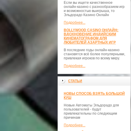
Если вы ищете качественное
онлайн-казино с разнообразием игр
и возможностью выигрыша, то
Эльдорадо Казино Онлайн
Подробнее...
BOLLYWOOD CASINO ОНЛАЙН:
ВДОХНОВЕНИЕ ИНДИЙСКИМ
КИНЕМАТОГРАФОМ ДЛЯ
ЛЮБИТЕЛЕЙ АЗАРТНЫХ ИГР
В последние годы онлайн-казино
становятся всё более популярными,
привлекая игроков по всему миру.
Подробнее...
СТАТЬИ
НОВЫ СПОСОБ ВЗЯТЬ БОЛЬШОЙ
КУШ
Новые Автоматы Эльдорадо для
пользователей - будут
привлекательны по следующим
причинам
Подробнее...