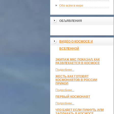
Обо всём в мире
ОБЪЯВЛЕНИЯ
ВИДЕО О КОСМОСЕ И
ВСЕЛЕННОЙ
ЭКИПАЖ МКС ПОКАЗАЛ, КАК
РАЗВЛЕКАЕТСЯ В КОСМОСЕ
Подробнее...
ЖЕСТЬ КАК ГОТОВЯТ
КОСМОНАВТОВ В РОССИИ
ПРИКОЛ
Подробнее...
ПЕРВЫЙ КОСМОНАВТ
Подробнее...
ЧТО БУДЕТ ЕСЛИ ПУКНУТЬ ИЛИ
ЗАПЛАКАТЬ В КОСМОСЕ