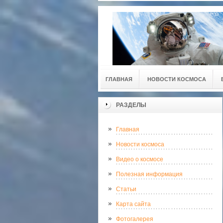
ГЛАВНАЯ
НОВОСТИ КОСМОСА
РАЗДЕЛЫ
Главная
Новости космоса
Видео о космосе
Полезная информация
Статьи
Карта сайта
Фотогалерея