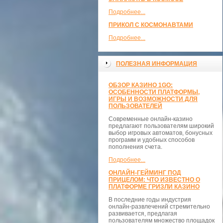
Подробнее...
ПРИКОЛ С КОСМОНАВТАМИ
Подробнее...
ПОЛЕЗНАЯ ИНФОРМАЦИЯ
ОБЗОР КАЗИНО 1GO:
ОСОБЕННОСТИ ПЛАТФОРМЫ,
ИГРЫ И ВОЗМОЖНОСТИ ДЛЯ
ПОЛЬЗОВАТЕЛЕЙ
Современные онлайн-казино
предлагают пользователям широкий
выбор игровых автоматов, бонусных
программ и удобных способов
пополнения счета.
Подробнее...
ОНЛАЙН-ГЕЙМИНГ ПОД
ПРИЦЕЛОМ: ЧТО ИЗВЕСТНО О
ПЛАТФОРМЕ ГРИЗЛИ КАЗИНО
В последние годы индустрия
онлайн-развлечений стремительно
развивается, предлагая
пользователям множество площадок