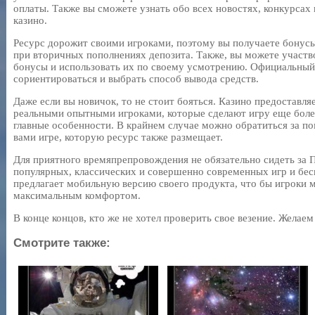
оплаты. Также вы сможете узнать обо всех новостях, конкурсах
казино.
Ресурс дорожит своими игроками, поэтому вы получаете бонусы 
при вторичных пополнениях депозита. Также, вы можете участво
бонусы и использовать их по своему усмотрению. Официальный
сориентироваться и выбрать способ вывода средств.
Даже если вы новичок, то не стоит бояться. Казино предоставля
реальными опытными игроками, которые сделают игру еще боле
главные особенности. В крайнем случае можно обратиться за п
вами игре, которую ресурс также размещает.
Для приятного времяпрепровождения не обязательно сидеть за 
популярных, классических и совершенно современных игр и бе
предлагает мобильную версию своего продукта, что бы игроки м
максимальным комфортом.
В конце концов, кто же не хотел проверить свое везение. Желаем
Смотрите также: