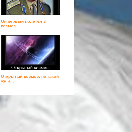
Он первый полетел в
космос
Открытый космос, не такой
уж и…