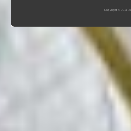
Copyright © 2011-