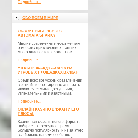
Подробнее...
ОБО ВСЕМ В МИРЕ
ОБЗОР ПРИБЫЛЬНОГО
АВТОМАТА SHARKY
Многие современные люди мечтают
о морских приключениях, таящих
много опасностей и романтики.
Подробнее...
УТОЛИТЕ ЖАЖДУ АЗАРТА НА
ИГРОВЫХ ПЛОЩАДКАХ ВУЛКАН
Среди всех возможных развлечений
в сети Интернет игровые аппараты
являются самыми доступными,
увлекательными и азартными.
Подробнее...
ОНЛАЙН КАЗИНО ВЛУКАН И ЕГО
ПЛЮСЫ.
Казино так сказать нового формата
набирает в последнее время
большую популярность, и из за этого
все больше народу, особенно