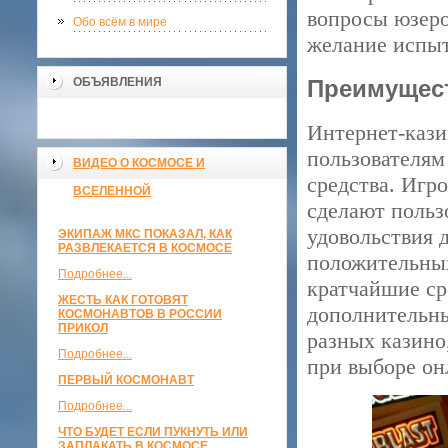
вопросы юзеро
Обо всём в мире
желание испыт
ОБЪЯВЛЕНИЯ
Преимущест
Интернет-каз
пользователям
ВИДЕО О КОСМОСЕ И
средства. Игр
ВСЕЛЕННОЙ
сделают пользо
удовольствия 
ЭКИПАЖ МКС ПОКАЗАЛ, КАК
РАЗВЛЕКАЕТСЯ В КОСМОСЕ
положительных
Подробнее...
кратчайшие ср
ЖЕСТЬ КАК ГОТОВЯТ
дополнительны
КОСМОНАВТОВ В РОССИИ
ПРИКОЛ
разных казино
Подробнее...
при выборе он
ПЕРВЫЙ КОСМОНАВТ
Подробнее...
ЧТО БУДЕТ ЕСЛИ ПУКНУТЬ ИЛИ
ЗАПЛАКАТЬ В КОСМОСЕ