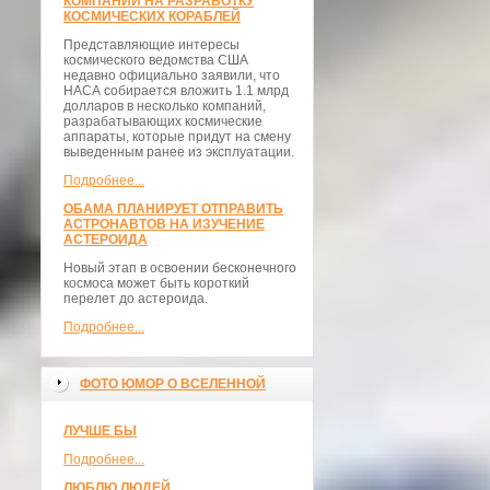
КОМПАНИИ НА РАЗРАБОТКУ
КОСМИЧЕСКИХ КОРАБЛЕЙ
Представляющие интересы
космического ведомства США
недавно официально заявили, что
НАСА собирается вложить 1.1 млрд
долларов в несколько компаний,
разрабатывающих космические
аппараты, которые придут на смену
выведенным ранее из эксплуатации.
Подробнее...
ОБАМА ПЛАНИРУЕТ ОТПРАВИТЬ
АСТРОНАВТОВ НА ИЗУЧЕНИЕ
АСТЕРОИДА
Новый этап в освоении бесконечного
космоса может быть короткий
перелет до астероида.
Подробнее...
ФОТО ЮМОР О ВСЕЛЕННОЙ
ЛУЧШЕ БЫ
Подробнее...
ЛЮБЛЮ ЛЮДЕЙ