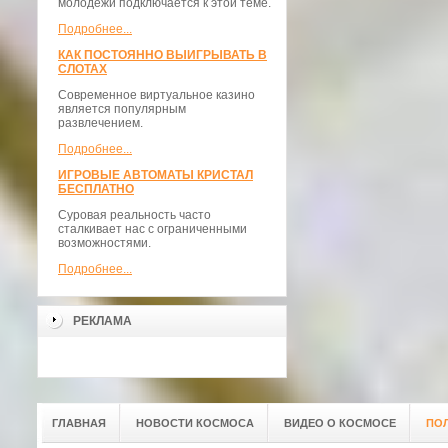
молодежи подключается к этой теме.
Подробнее...
КАК ПОСТОЯННО ВЫИГРЫВАТЬ В
СЛОТАХ
Современное виртуальное казино
является популярным
развлечением.
Подробнее...
ИГРОВЫЕ АВТОМАТЫ КРИСТАЛ
БЕСПЛАТНО
Суровая реальность часто
сталкивает нас с ограниченными
возможностями.
Подробнее...
РЕКЛАМА
ГЛАВНАЯ
НОВОСТИ КОСМОСА
ВИДЕО О КОСМОСЕ
ПО