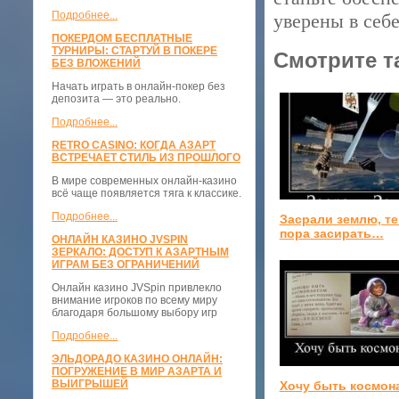
Подробнее...
уверены в себ
ПОКЕРДОМ БЕСПЛАТНЫЕ
ТУРНИРЫ: СТАРТУЙ В ПОКЕРЕ
Смотрите т
БЕЗ ВЛОЖЕНИЙ
Начать играть в онлайн-покер без
депозита — это реально.
Подробнее...
RETRO CASINO: КОГДА АЗАРТ
ВСТРЕЧАЕТ СТИЛЬ ИЗ ПРОШЛОГО
В мире современных онлайн-казино
всё чаще появляется тяга к классике.
Подробнее...
Засрали землю, т
пора засирать…
ОНЛАЙН КАЗИНО JVSPIN
ЗЕРКАЛО: ДОСТУП К АЗАРТНЫМ
ИГРАМ БЕЗ ОГРАНИЧЕНИЙ
Онлайн казино JVSpin привлекло
внимание игроков по всему миру
благодаря большому выбору игр
Подробнее...
ЭЛЬДОРАДО КАЗИНО ОНЛАЙН:
ПОГРУЖЕНИЕ В МИР АЗАРТА И
ВЫИГРЫШЕЙ
Хочу быть космон