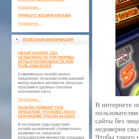
Подробнее...
ПРИКОЛ С КОСМОНАВТАМИ
Подробнее...
ПОЛЕЗНАЯ ИНФОРМАЦИЯ
ОБЗОР КАЗИНО 1GO:
ОСОБЕННОСТИ ПЛАТФОРМЫ,
ИГРЫ И ВОЗМОЖНОСТИ ДЛЯ
ПОЛЬЗОВАТЕЛЕЙ
Современные онлайн-казино
предлагают пользователям широкий
выбор игровых автоматов, бонусных
программ и удобных способов
пополнения счета.
Подробнее...
В интернете о
ОНЛАЙН-ГЕЙМИНГ ПОД
пользователям
ПРИЦЕЛОМ: ЧТО ИЗВЕСТНО О
ПЛАТФОРМЕ ГРИЗЛИ КАЗИНО
сайты без лиц
В последние годы индустрия
недоверия сва
онлайн-развлечений стремительно
развивается, предлагая
Чтобы такого 
пользователям множество площадок