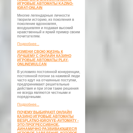
ИГРОВЫЕ АВТОМАТЫ KAZINO-
IGRAT-ONLAIN
Многие легендарные личности
творили историю, из поколения в
поколение вдохновляя,
воодушевляя и подавая высокий
нравственный и яркий пример своим
почитателям.
Подробнее...
ИЗМЕНИ СВОЮ ЖИЗНЬ К
ЛУЧШЕМУ С ОНЛАЙН КАЗИНО
ИГРОВЫЕ АВТОМАТЫ PLAY-
ONLINEWULCAN
В условиях постоянной конкуренции,
постоянной погони за наживой люди
часто идут на отчаянные поступки,
предпринимают решительные
действия и при этом такие решения
не всегда являются честными и
порядочными.
Подробнее...
ПОЧЕМУ ВЫБИРАЮТ ОНЛАЙН
КАЗИНО ИГРОВЫЕ АВТОМАТЫ
BESPLATNO-IGROVYE-AVTOMATY -
ЭТО ПРОГРЕССИВНОЕ,
ДИНАМИЧНО РАЗВИВАЮЩЕЕСЯ