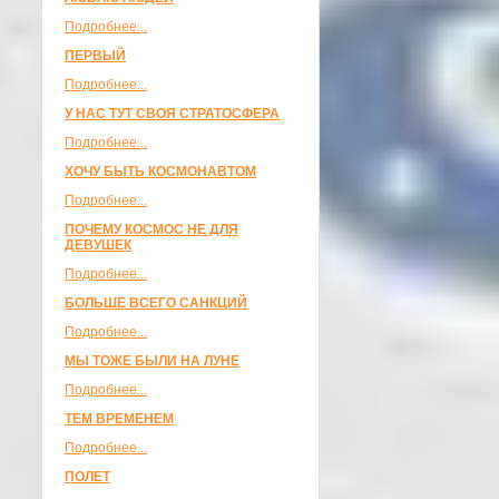
Подробнее...
ПЕРВЫЙ
Подробнее...
У НАС ТУТ СВОЯ СТРАТОСФЕРА
Подробнее...
ХОЧУ БЫТЬ КОСМОНАВТОМ
Подробнее...
ПОЧЕМУ КОСМОС НЕ ДЛЯ
ДЕВУШЕК
Подробнее...
БОЛЬШЕ ВСЕГО САНКЦИЙ
Подробнее...
МЫ ТОЖЕ БЫЛИ НА ЛУНЕ
Подробнее...
ТЕМ ВРЕМЕНЕМ
Подробнее...
ПОЛЕТ