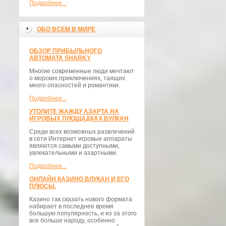
Подробнее...
ОБО ВСЕМ В МИРЕ
ОБЗОР ПРИБЫЛЬНОГО
АВТОМАТА SHARKY
Многие современные люди мечтают
о морских приключениях, таящих
много опасностей и романтики.
Подробнее...
УТОЛИТЕ ЖАЖДУ АЗАРТА НА
ИГРОВЫХ ПЛОЩАДКАХ ВУЛКАН
Среди всех возможных развлечений
в сети Интернет игровые аппараты
являются самыми доступными,
увлекательными и азартными.
Подробнее...
ОНЛАЙН КАЗИНО ВЛУКАН И ЕГО
ПЛЮСЫ.
Казино так сказать нового формата
набирает в последнее время
большую популярность, и из за этого
все больше народу, особенно