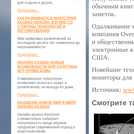
для отдыха и досуга.
обычным книга
Подробнее...
заметок.
КАК РАЗВИВАЕТСЯ ИНДУСТРИЯ
КАЗИНО ОНЛАЙН: ВЗГЛЯД СО
Одалживание к
СТОРОНЫ ТЕХНОЛОГИЙ И
РЕГУЛИРОВАНИЯ
компания Over
Мир цифровых развлечений за
и общественны
последние десять лет изменился до
неузнаваемости
электронные к
Подробнее...
США.
ОНЛАЙН CASINO: НОВЫЕ
ВОЗМОЖНОСТИ ДЛЯ АЗАРТНЫХ
Новейшие тех
ИГР ПРЯМО ДОМА
мониторы для 
Современные технологии
позволяют испытать азарт и
развлечения, не выходя из дома.
Источник:
www
Подробнее...
Смотрите т
KILOGRAM: НОВОЕ ИМЯ В МИРЕ
ОНЛАЙН-КАЗИНО
Онлайн-казино KiloGram
стремительно набирает
популярность среди игроков,
предлагая современный подход к
азартным играм.