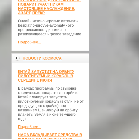
ИГРОВОЕ ЗАВЕДЕНИЕ, КОТОРОЕ
ПОДАРИТ УЧАСТНИКАМ
НАСТОЯЩЕЕ НАСЛАЖДЕНИЕ,
АЗАРТ, ПРЕКР
Онлайн казино игровые автоматы
besplatno-igrovye-avtomaty - это
прогрессивное, динамично
развивающееся игровое заведение
Подробнее...
НОВОСТИ КОСМОСА
КИТАЙ ЗАПУСТИТ НА ОРБИТУ
ПИЛОТИРУЕМЫЙ КОРАБЛЬ В
СЕРЕДИНЕ ИЮНЯ
В рамках программы по стыковке
космических аппаратов на орбите,
Китай планирует запустить
пилотируемый корабль (в отличие от
предыдущего корабля) под
названием Шэньчжоу-9 на орбиту
планеты Земля в июне текущего
года.
Подробнее...
НАСА ВКЛАДЫВАЕТ СРЕДСТВА В