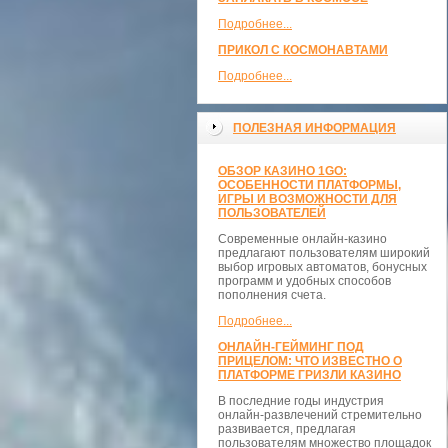
Подробнее...
ПРИКОЛ С КОСМОНАВТАМИ
Подробнее...
ПОЛЕЗНАЯ ИНФОРМАЦИЯ
ОБЗОР КАЗИНО 1GO:
ОСОБЕННОСТИ ПЛАТФОРМЫ,
ИГРЫ И ВОЗМОЖНОСТИ ДЛЯ
ПОЛЬЗОВАТЕЛЕЙ
Современные онлайн-казино
предлагают пользователям широкий
выбор игровых автоматов, бонусных
программ и удобных способов
пополнения счета.
Подробнее...
ОНЛАЙН-ГЕЙМИНГ ПОД
ПРИЦЕЛОМ: ЧТО ИЗВЕСТНО О
ПЛАТФОРМЕ ГРИЗЛИ КАЗИНО
В последние годы индустрия
онлайн-развлечений стремительно
развивается, предлагая
пользователям множество площадок