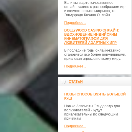
Если вы ищете качественное
онлайн-казино с разнообразием игр
и возможностью выигрыша, то
Эльдорадо Казино Онлайн
Подробнее...
BOLLYWOOD CASINO ОНЛАЙН:
ВДОХНОВЕНИЕ ИНДИЙСКИМ
КИНЕМАТОГРАФОМ ДЛЯ
ЛЮБИТЕЛЕЙ АЗАРТНЫХ ИГР
В последние годы онлайн-казино
становятся всё более популярными,
привлекая игроков по всему миру.
Подробнее...
СТАТЬИ
НОВЫ СПОСОБ ВЗЯТЬ БОЛЬШОЙ
КУШ
Новые Автоматы Эльдорадо для
пользователей - будут
привлекательны по следующим
причинам
Подробнее...