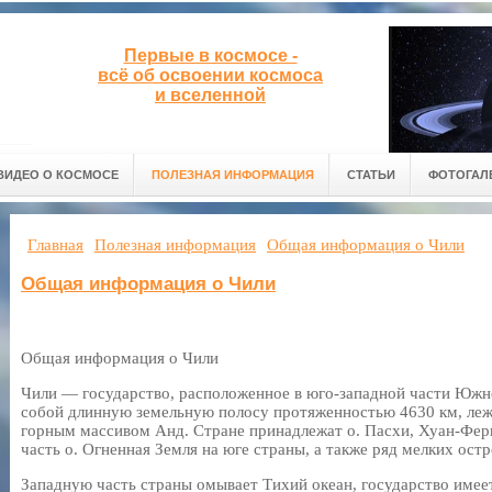
Первые в космосе -
всё об освоении космоса
и вселенной
ВИДЕО О КОСМОСЕ
ПОЛЕЗНАЯ ИНФОРМАЦИЯ
СТАТЬИ
ФОТОГАЛ
Главная
Полезная информация
Общая информация о Чили
Общая информация о Чили
Общая информация о Чили
Чили — государство, расположенное в юго-западной части Южн
собой длинную земельную полосу протяженностью 4630 км, л
горным массивом Анд. Стране принадлежат о. Пасхи, Хуан-Фер
часть о. Огненная Земля на юге страны, а также ряд мелких ост
Западную часть страны омывает Тихий океан, государство имее