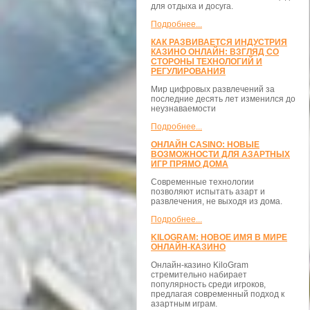
для отдыха и досуга.
Подробнее...
КАК РАЗВИВАЕТСЯ ИНДУСТРИЯ
КАЗИНО ОНЛАЙН: ВЗГЛЯД СО
СТОРОНЫ ТЕХНОЛОГИЙ И
РЕГУЛИРОВАНИЯ
Мир цифровых развлечений за
последние десять лет изменился до
неузнаваемости
Подробнее...
ОНЛАЙН CASINO: НОВЫЕ
ВОЗМОЖНОСТИ ДЛЯ АЗАРТНЫХ
ИГР ПРЯМО ДОМА
Современные технологии
позволяют испытать азарт и
развлечения, не выходя из дома.
Подробнее...
KILOGRAM: НОВОЕ ИМЯ В МИРЕ
ОНЛАЙН-КАЗИНО
Онлайн-казино KiloGram
стремительно набирает
популярность среди игроков,
предлагая современный подход к
азартным играм.