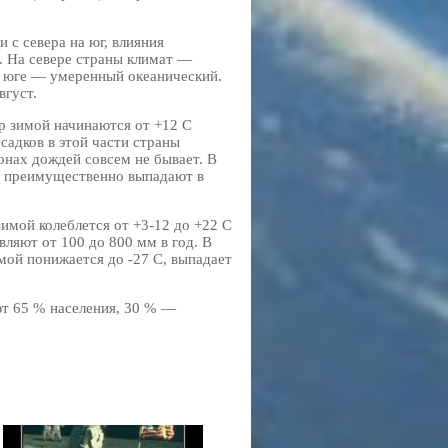
с севера на юг, влияния
 На севере страны климат —
а юге — умеренный океанический.
вгуст.
ур зимой начинаются от +12 С
адков в этой части страны
онах дождей совсем не бывает. В
ки преимущественно выпадают в
имой колеблется от +3-12 до +22 С
ляют от 100 до 800 мм в год. В
мой понижается до -27 С, выпадает
ют 65 % населения, 30 % —