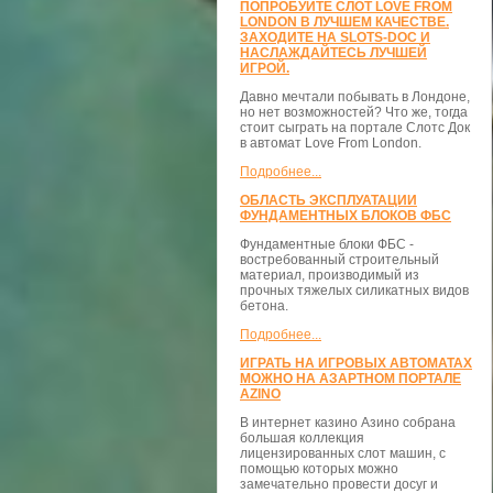
ПОПРОБУЙТЕ СЛОТ LOVE FROM
LONDON В ЛУЧШЕМ КАЧЕСТВЕ.
ЗАХОДИТЕ НА SLOTS-DOC И
НАСЛАЖДАЙТЕСЬ ЛУЧШЕЙ
ИГРОЙ.
Давно мечтали побывать в Лондоне,
но нет возможностей? Что же, тогда
стоит сыграть на портале Слотс Док
в автомат Love From London.
Подробнее...
ОБЛАСТЬ ЭКСПЛУАТАЦИИ
ФУНДАМЕНТНЫХ БЛОКОВ ФБС
Фундаментные блоки ФБС -
востребованный строительный
материал, производимый из
прочных тяжелых силикатных видов
бетона.
Подробнее...
ИГРАТЬ НА ИГРОВЫХ АВТОМАТАХ
МОЖНО НА АЗАРТНОМ ПОРТАЛЕ
AZINO
В интернет казино Азино собрана
большая коллекция
лицензированных слот машин, с
помощью которых можно
замечательно провести досуг и