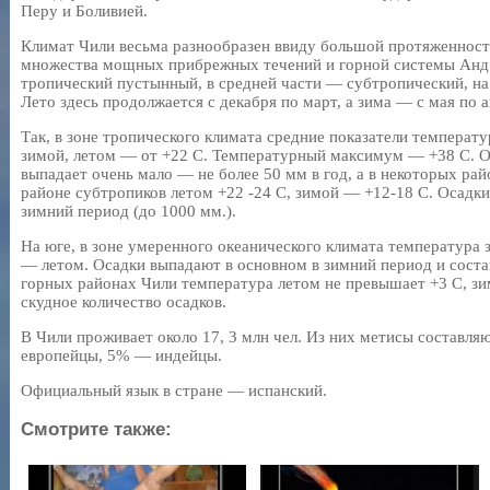
Перу и Боливией.
Климат Чили весьма разнообразен ввиду большой протяженности 
множества мощных прибрежных течений и горной системы Анд.
тропический пустынный, в средней части — субтропический, н
Лето здесь продолжается с декабря по март, а зима — с мая по а
Так, в зоне тропического климата средние показатели температ
зимой, летом — от +22 С. Температурный максимум — +38 С. Ос
выпадает очень мало — не более 50 мм в год, а в некоторых рай
районе субтропиков летом +22 -24 С, зимой — +12-18 С. Осад
зимний период (до 1000 мм.).
На юге, в зоне умеренного океанического климата температура з
— летом. Осадки выпадают в основном в зимний период и состав
горных районах Чили температура летом не превышает +3 С, зи
скудное количество осадков.
В Чили проживает около 17, 3 млн чел. Из них метисы составля
европейцы, 5% — индейцы.
Официальный язык в стране — испанский.
Смотрите также: