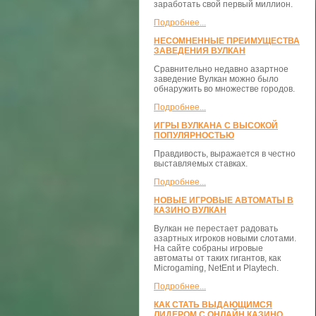
заработать свой первый миллион.
Подробнее...
НЕСОМНЕННЫЕ ПРЕИМУЩЕСТВА
ЗАВЕДЕНИЯ ВУЛКАН
Сравнительно недавно азартное
заведение Вулкан можно было
обнаружить во множестве городов.
Подробнее...
ИГРЫ ВУЛКАНА С ВЫСОКОЙ
ПОПУЛЯРНОСТЬЮ
Правдивость, выражается в честно
выставляемых ставках.
Подробнее...
НОВЫЕ ИГРОВЫЕ АВТОМАТЫ В
КАЗИНО ВУЛКАН
Вулкан не перестает радовать
азартных игроков новыми слотами.
На сайте собраны игровые
автоматы от таких гигантов, как
Microgaming, NetEnt и Playtech.
Подробнее...
КАК СТАТЬ ВЫДАЮЩИМСЯ
ЛИДЕРОМ С ОНЛАЙН КАЗИНО