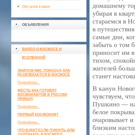
домашнему тор
Обо всём в мире
убирая в кварт
стараемся в Н
ОБЪЯВЛЕНИЯ
в путешествия
самые дни, ко
забыть о том 
ВИДЕО О КОСМОСЕ И
приносит им в
ВСЕЛЕННОЙ
тихом, спокой
жителей больш
ЭКИПАЖ МКС ПОКАЗАЛ, КАК
станет настоя
РАЗВЛЕКАЕТСЯ В КОСМОСЕ
Подробнее...
В канун Новог
ЖЕСТЬ КАК ГОТОВЯТ
КОСМОНАВТОВ В РОССИИ
чувствуем, что
ПРИКОЛ
Пушкино — на
Подробнее...
белое покрыва
ПЕРВЫЙ КОСМОНАВТ
очаровывает и
Подробнее...
близким насто
ЧТО БУДЕТ ЕСЛИ ПУКНУТЬ ИЛИ
ЗАПЛАКАТЬ В КОСМОСЕ