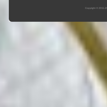
Copyright © 2011-