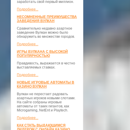
заработать свой первый миллион.
Подробнее...
НЕСОМНЕННЫЕ ПРЕИМУЩЕСТВА
ЗАВЕДЕНИЯ ВУЛКАН
Сравнительно недавно азартное
заведение Вулкан можно было
обнаружить во множестве городов.
Подробнее...
ИГРЫ ВУЛКАНА С ВЫСОКОЙ
ПОПУЛЯРНОСТЬЮ
Правдивость, выражается в честно
выставляемых ставках.
Подробнее...
НОВЫЕ ИГРОВЫЕ АВТОМАТЫ В
КАЗИНО ВУЛКАН
Вулкан не перестает радовать
азартных игроков новыми слотами.
На сайте собраны игровые
автоматы от таких гигантов, как
Microgaming, NetEnt и Playtech.
Подробнее...
КАК СТАТЬ ВЫДАЮЩИМСЯ
ЛИДЕРОМ С ОНЛАЙН КАЗИНО