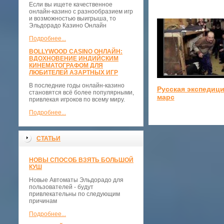
Если вы ищете качественное
онлайн-казино с разнообразием игр
и возможностью выигрыша, то
Эльдорадо Казино Онлайн
Подробнее...
BOLLYWOOD CASINO ОНЛАЙН:
ВДОХНОВЕНИЕ ИНДИЙСКИМ
КИНЕМАТОГРАФОМ ДЛЯ
ЛЮБИТЕЛЕЙ АЗАРТНЫХ ИГР
В последние годы онлайн-казино
Русская экспедици
становятся всё более популярными,
марс
привлекая игроков по всему миру.
Подробнее...
СТАТЬИ
НОВЫ СПОСОБ ВЗЯТЬ БОЛЬШОЙ
КУШ
Новые Автоматы Эльдорадо для
пользователей - будут
привлекательны по следующим
причинам
Подробнее...