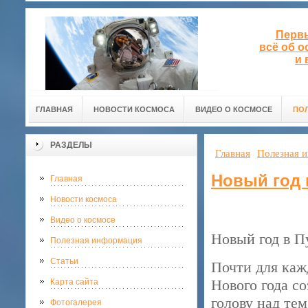
Первы
всё об 
и 
ГЛАВНАЯ
НОВОСТИ КОСМОСА
ВИДЕО О КОСМОСЕ
ПО
РАЗДЕЛЫ
Главная
Полезная 
Новый год 
Главная
Новости космоса
Видео о космосе
Новый год в 
Полезная информация
Статьи
Почти для каж
Нового года с
Карта сайта
голову над тем
Фотогалерея