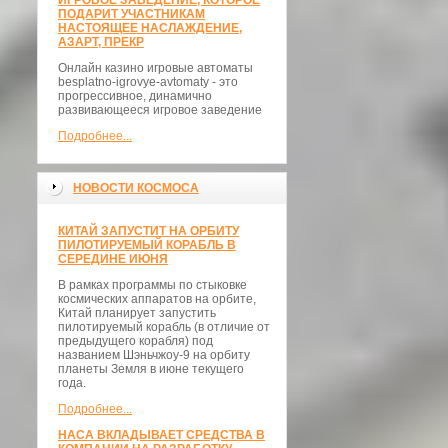
ИГРОВОЕ ЗАВЕДЕНИЕ, КОТОРОЕ
ПОДАРИТ УЧАСТНИКАМ
НАСТОЯЩЕЕ НАСЛАЖДЕНИЕ,
АЗАРТ, ПРЕКР
Онлайн казино игровые автоматы
besplatno-igrovye-avtomaty - это
прогрессивное, динамично
развивающееся игровое заведение
Подробнее...
НОВОСТИ КОСМОСА
КИТАЙ ЗАПУСТИТ НА ОРБИТУ
ПИЛОТИРУЕМЫЙ КОРАБЛЬ В
СЕРЕДИНЕ ИЮНЯ
В рамках программы по стыковке
космических аппаратов на орбите,
Китай планирует запустить
пилотируемый корабль (в отличие от
предыдущего корабля) под
названием Шэньчжоу-9 на орбиту
планеты Земля в июне текущего
года.
Подробнее...
НАСА ВКЛАДЫВАЕТ СРЕДСТВА В