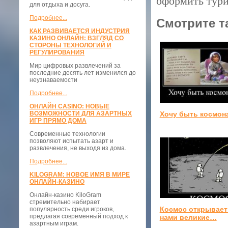
оформить тур
для отдыха и досуга.
Подробнее...
Смотрите т
КАК РАЗВИВАЕТСЯ ИНДУСТРИЯ
КАЗИНО ОНЛАЙН: ВЗГЛЯД СО
СТОРОНЫ ТЕХНОЛОГИЙ И
РЕГУЛИРОВАНИЯ
Мир цифровых развлечений за
последние десять лет изменился до
неузнаваемости
Подробнее...
ОНЛАЙН CASINO: НОВЫЕ
Хочу быть космон
ВОЗМОЖНОСТИ ДЛЯ АЗАРТНЫХ
ИГР ПРЯМО ДОМА
Современные технологии
позволяют испытать азарт и
развлечения, не выходя из дома.
Подробнее...
KILOGRAM: НОВОЕ ИМЯ В МИРЕ
ОНЛАЙН-КАЗИНО
Онлайн-казино KiloGram
стремительно набирает
Космос открывает
популярность среди игроков,
предлагая современный подход к
нами великие…
азартным играм.