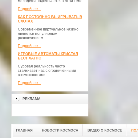
молодежи подключается к этой теме.
Подробнее...
КАК ПОСТОЯННО ВЫИГРЫВАТЬ В
СЛОТАХ
Современное виртуальное казино
является популярным
развлечением.
Подробнее...
ИГРОВЫЕ АВТОМАТЫ КРИСТАЛ
БЕСПЛАТНО
Суровая реальность часто
сталкивает нас с ограниченными
возможностями.
Подробнее...
РЕКЛАМА
ГЛАВНАЯ
НОВОСТИ КОСМОСА
ВИДЕО О КОСМОСЕ
ПО