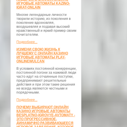
ИГРОВЫЕ АВТОМАТЫ KAZINO-
IGRAT-ONLAIN
Многие легендарные личности
творили историю, из поколения в
поколение вдохновляя,
воодушевляя и подавая высокий
нравственный и яркий пример своим
почитателям.
Подробнее...
ИЗМЕНИ СВОЮ ЖИЗНЬ К
ЛУЧШЕМУ С ОНЛАЙН КАЗИНО
ИГРОВЫЕ АВТОМАТЫ PLAY-
ONLINEWULCAN
В условиях постоянной конкуренции,
постоянной погони за наживой люди
часто идут на отчаянные поступки,
предпринимают решительные
действия и при этом такие решения
не всегда являются честными и
порядочными.
Подробнее...
ПОЧЕМУ ВЫБИРАЮТ ОНЛАЙН
КАЗИНО ИГРОВЫЕ АВТОМАТЫ
BESPLATNO-IGROVYE-AVTOMATY -
ЭТО ПРОГРЕССИВНОЕ,
ДИНАМИЧНО РАЗВИВАЮЩЕЕСЯ