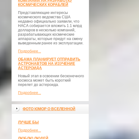
КОМПАНИИ НА РАЗРАБОТКУ
КОСМИЧЕСКИХ КОРАБЛЕЙ
Представляющие интересы
космического ведомства США
недавно официально заявили, что
НАСА собирается вложить 1.1 млрд
долларов в несколько компаний,
разрабатывающих космические
аппараты, которые придут на смену
выведенным ранее из эксплуатации.
Подробнее...
ОБАМА ПЛАНИРУЕТ ОТПРАВИТЬ
АСТРОНАВТОВ НА ИЗУЧЕНИЕ
АСТЕРОИДА
Новый этап в освоении бесконечного
космоса может быть короткий
перелет до астероида.
Подробнее...
ФОТО ЮМОР О ВСЕЛЕННОЙ
ЛУЧШЕ БЫ
Подробнее...
ЛЮБЛЮ ЛЮДЕЙ