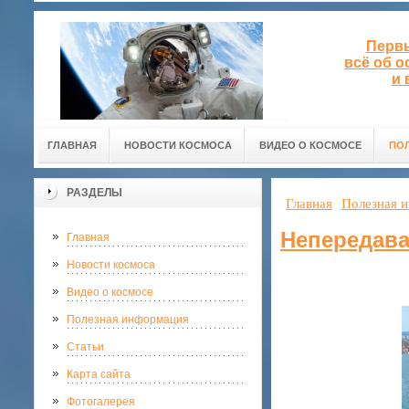
Первы
всё об 
и 
ГЛАВНАЯ
НОВОСТИ КОСМОСА
ВИДЕО О КОСМОСЕ
ПО
РАЗДЕЛЫ
Главная
Полезная 
Непередав
Главная
Новости космоса
Видео о космосе
Полезная информация
Статьи
Карта сайта
Фотогалерея