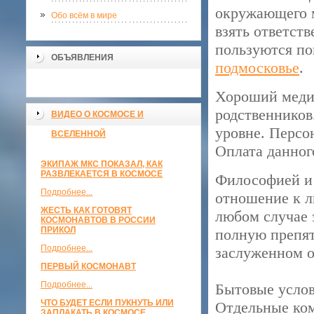
окружающего м
Обо всём в мире
взять ответств
пользуются п
ОБЪЯВЛЕНИЯ
подмосковье
.
Хороший медиц
родственников
ВИДЕО О КОСМОСЕ И
уровне. Персо
ВСЕЛЕННОЙ
Оплата данног
ЭКИПАЖ МКС ПОКАЗАЛ, КАК
РАЗВЛЕКАЕТСЯ В КОСМОСЕ
Философией и 
Подробнее...
отношение к л
ЖЕСТЬ КАК ГОТОВЯТ
любом случае 
КОСМОНАВТОВ В РОССИИ
ПРИКОЛ
полную препят
Подробнее...
заслуженном о
ПЕРВЫЙ КОСМОНАВТ
Подробнее...
Бытовые услов
ЧТО БУДЕТ ЕСЛИ ПУКНУТЬ ИЛИ
Отдельные ком
ЗАПЛАКАТЬ В КОСМОСЕ