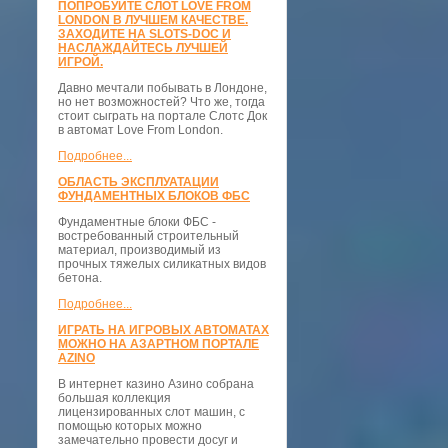
ПОПРОБУЙТЕ СЛОТ LOVE FROM
LONDON В ЛУЧШЕМ КАЧЕСТВЕ.
ЗАХОДИТЕ НА SLOTS-DOC И
НАСЛАЖДАЙТЕСЬ ЛУЧШЕЙ
ИГРОЙ.
Давно мечтали побывать в Лондоне,
но нет возможностей? Что же, тогда
стоит сыграть на портале Слотс Док
в автомат Love From London.
Подробнее...
ОБЛАСТЬ ЭКСПЛУАТАЦИИ
ФУНДАМЕНТНЫХ БЛОКОВ ФБС
Фундаментные блоки ФБС -
востребованный строительный
материал, производимый из
прочных тяжелых силикатных видов
бетона.
Подробнее...
ИГРАТЬ НА ИГРОВЫХ АВТОМАТАХ
МОЖНО НА АЗАРТНОМ ПОРТАЛЕ
AZINO
В интернет казино Азино собрана
большая коллекция
лицензированных слот машин, с
помощью которых можно
замечательно провести досуг и