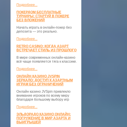
Подробнее...
ПОКЕРДОМ БЕСПЛАТНЫЕ
ТУРНИРЫ: СТАРТУЙ В ПОКЕРЕ
БЕЗ ВЛОЖЕНИЙ
Начать играть в онлайн-покер без
депозита — это реально.
Подробнее...
RETRO CASINO: КОГДА АЗАРТ
ВСТРЕЧАЕТ СТИЛЬ ИЗ ПРОШЛОГО
В мире современных онлайн-казино
всё чаще появляется тяга к классике.
Подробнее...
ОНЛАЙН КАЗИНО JVSPIN
ЗЕРКАЛО: ДОСТУП К АЗАРТНЫМ
ИГРАМ БЕЗ ОГРАНИЧЕНИЙ
Онлайн казино JVSpin привлекло
внимание игроков по всему миру
благодаря большому выбору игр
Подробнее...
ЭЛЬДОРАДО КАЗИНО ОНЛАЙН:
ПОГРУЖЕНИЕ В МИР АЗАРТА И
ВЫИГРЫШЕЙ