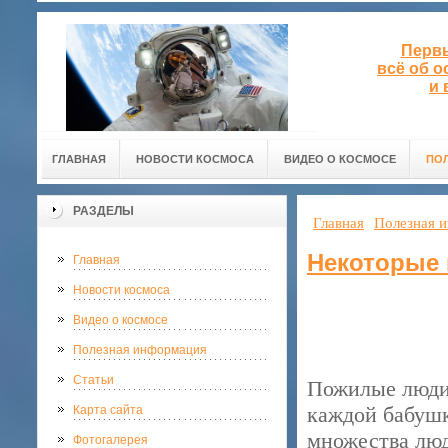
Первы
всё об 
и 
ГЛАВНАЯ
НОВОСТИ КОСМОСА
ВИДЕО О КОСМОСЕ
ПО
РАЗДЕЛЫ
Главная
Полезная 
Некоторые 
Главная
Новости космоса
Видео о космосе
Полезная информация
Статьи
Пожилые люди 
каждой бабушк
Карта сайта
множества люд
Фотогалерея