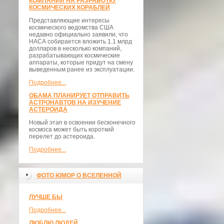
КОМПАНИИ НА РАЗРАБОТКУ
КОСМИЧЕСКИХ КОРАБЛЕЙ
Представляющие интересы
космического ведомства США
недавно официально заявили, что
НАСА собирается вложить 1.1 млрд
долларов в несколько компаний,
разрабатывающих космические
аппараты, которые придут на смену
выведенным ранее из эксплуатации.
Подробнее...
ОБАМА ПЛАНИРУЕТ ОТПРАВИТЬ
АСТРОНАВТОВ НА ИЗУЧЕНИЕ
АСТЕРОИДА
Новый этап в освоении бесконечного
космоса может быть короткий
перелет до астероида.
Подробнее...
ФОТО ЮМОР О ВСЕЛЕННОЙ
ЛУЧШЕ БЫ
Подробнее...
ЛЮБЛЮ ЛЮДЕЙ