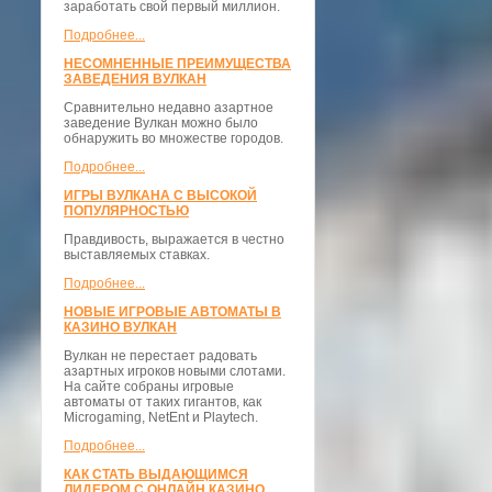
заработать свой первый миллион.
Подробнее...
НЕСОМНЕННЫЕ ПРЕИМУЩЕСТВА
ЗАВЕДЕНИЯ ВУЛКАН
Сравнительно недавно азартное
заведение Вулкан можно было
обнаружить во множестве городов.
Подробнее...
ИГРЫ ВУЛКАНА С ВЫСОКОЙ
ПОПУЛЯРНОСТЬЮ
Правдивость, выражается в честно
выставляемых ставках.
Подробнее...
НОВЫЕ ИГРОВЫЕ АВТОМАТЫ В
КАЗИНО ВУЛКАН
Вулкан не перестает радовать
азартных игроков новыми слотами.
На сайте собраны игровые
автоматы от таких гигантов, как
Microgaming, NetEnt и Playtech.
Подробнее...
КАК СТАТЬ ВЫДАЮЩИМСЯ
ЛИДЕРОМ С ОНЛАЙН КАЗИНО