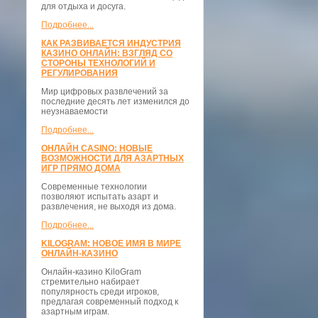
для отдыха и досуга.
Подробнее...
КАК РАЗВИВАЕТСЯ ИНДУСТРИЯ
КАЗИНО ОНЛАЙН: ВЗГЛЯД СО
СТОРОНЫ ТЕХНОЛОГИЙ И
РЕГУЛИРОВАНИЯ
Мир цифровых развлечений за
последние десять лет изменился до
неузнаваемости
Подробнее...
ОНЛАЙН CASINO: НОВЫЕ
ВОЗМОЖНОСТИ ДЛЯ АЗАРТНЫХ
ИГР ПРЯМО ДОМА
Современные технологии
позволяют испытать азарт и
развлечения, не выходя из дома.
Подробнее...
KILOGRAM: НОВОЕ ИМЯ В МИРЕ
ОНЛАЙН-КАЗИНО
Онлайн-казино KiloGram
стремительно набирает
популярность среди игроков,
предлагая современный подход к
азартным играм.