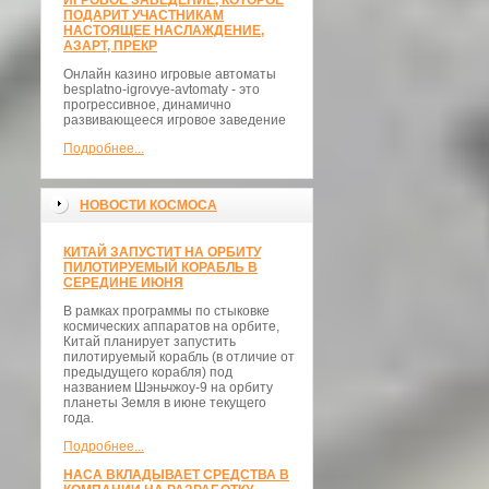
ИГРОВОЕ ЗАВЕДЕНИЕ, КОТОРОЕ
ПОДАРИТ УЧАСТНИКАМ
НАСТОЯЩЕЕ НАСЛАЖДЕНИЕ,
АЗАРТ, ПРЕКР
Онлайн казино игровые автоматы
besplatno-igrovye-avtomaty - это
прогрессивное, динамично
развивающееся игровое заведение
Подробнее...
НОВОСТИ КОСМОСА
КИТАЙ ЗАПУСТИТ НА ОРБИТУ
ПИЛОТИРУЕМЫЙ КОРАБЛЬ В
СЕРЕДИНЕ ИЮНЯ
В рамках программы по стыковке
космических аппаратов на орбите,
Китай планирует запустить
пилотируемый корабль (в отличие от
предыдущего корабля) под
названием Шэньчжоу-9 на орбиту
планеты Земля в июне текущего
года.
Подробнее...
НАСА ВКЛАДЫВАЕТ СРЕДСТВА В