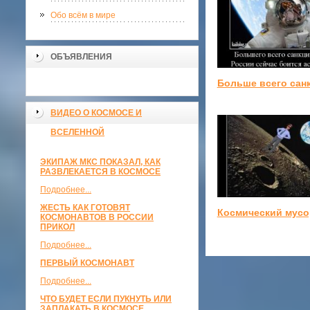
Обо всём в мире
ОБЪЯВЛЕНИЯ
Больше всего сан
ВИДЕО О КОСМОСЕ И
ВСЕЛЕННОЙ
ЭКИПАЖ МКС ПОКАЗАЛ, КАК
РАЗВЛЕКАЕТСЯ В КОСМОСЕ
Подробнее...
ЖЕСТЬ КАК ГОТОВЯТ
Космический мусо
КОСМОНАВТОВ В РОССИИ
ПРИКОЛ
Подробнее...
ПЕРВЫЙ КОСМОНАВТ
Подробнее...
ЧТО БУДЕТ ЕСЛИ ПУКНУТЬ ИЛИ
ЗАПЛАКАТЬ В КОСМОСЕ