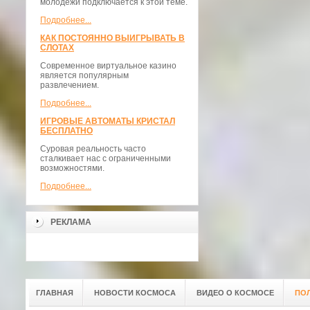
молодежи подключается к этой теме.
Подробнее...
КАК ПОСТОЯННО ВЫИГРЫВАТЬ В
СЛОТАХ
Современное виртуальное казино
является популярным
развлечением.
Подробнее...
ИГРОВЫЕ АВТОМАТЫ КРИСТАЛ
БЕСПЛАТНО
Суровая реальность часто
сталкивает нас с ограниченными
возможностями.
Подробнее...
РЕКЛАМА
ГЛАВНАЯ
НОВОСТИ КОСМОСА
ВИДЕО О КОСМОСЕ
ПО