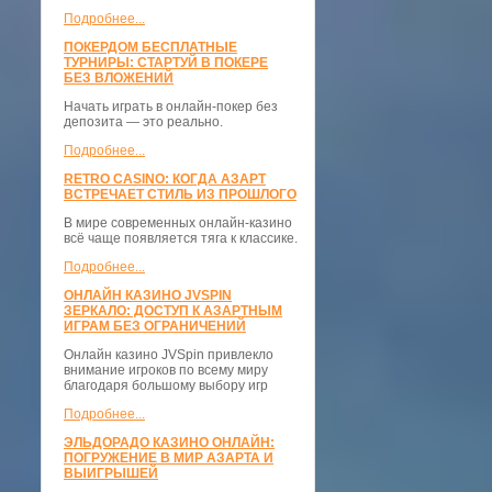
Подробнее...
ПОКЕРДОМ БЕСПЛАТНЫЕ
ТУРНИРЫ: СТАРТУЙ В ПОКЕРЕ
БЕЗ ВЛОЖЕНИЙ
Начать играть в онлайн-покер без
депозита — это реально.
Подробнее...
RETRO CASINO: КОГДА АЗАРТ
ВСТРЕЧАЕТ СТИЛЬ ИЗ ПРОШЛОГО
В мире современных онлайн-казино
всё чаще появляется тяга к классике.
Подробнее...
ОНЛАЙН КАЗИНО JVSPIN
ЗЕРКАЛО: ДОСТУП К АЗАРТНЫМ
ИГРАМ БЕЗ ОГРАНИЧЕНИЙ
Онлайн казино JVSpin привлекло
внимание игроков по всему миру
благодаря большому выбору игр
Подробнее...
ЭЛЬДОРАДО КАЗИНО ОНЛАЙН:
ПОГРУЖЕНИЕ В МИР АЗАРТА И
ВЫИГРЫШЕЙ