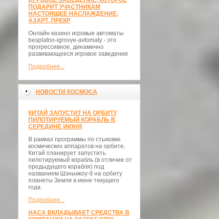
ИГРОВОЕ ЗАВЕДЕНИЕ, КОТОРОЕ
ПОДАРИТ УЧАСТНИКАМ
НАСТОЯЩЕЕ НАСЛАЖДЕНИЕ,
АЗАРТ, ПРЕКР
Онлайн казино игровые автоматы
besplatno-igrovye-avtomaty - это
прогрессивное, динамично
развивающееся игровое заведение
Подробнее...
НОВОСТИ КОСМОСА
КИТАЙ ЗАПУСТИТ НА ОРБИТУ
ПИЛОТИРУЕМЫЙ КОРАБЛЬ В
СЕРЕДИНЕ ИЮНЯ
В рамках программы по стыковке
космических аппаратов на орбите,
Китай планирует запустить
пилотируемый корабль (в отличие от
предыдущего корабля) под
названием Шэньчжоу-9 на орбиту
планеты Земля в июне текущего
года.
Подробнее...
НАСА ВКЛАДЫВАЕТ СРЕДСТВА В