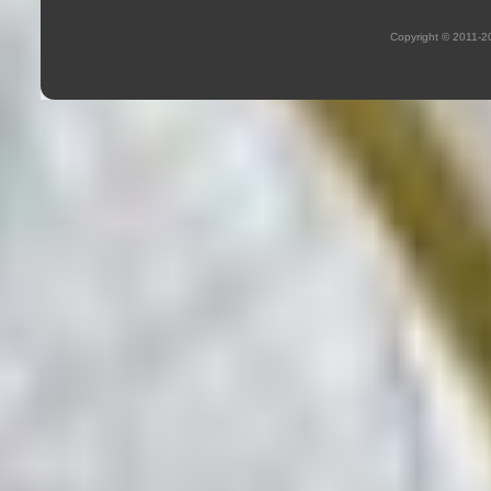
Copyright © 2011-