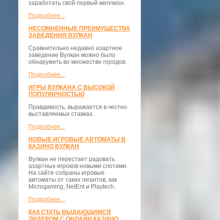
заработать свой первый миллион.
Подробнее...
НЕСОМНЕННЫЕ ПРЕИМУЩЕСТВА
ЗАВЕДЕНИЯ ВУЛКАН
Сравнительно недавно азартное
заведение Вулкан можно было
обнаружить во множестве городов.
Подробнее...
ИГРЫ ВУЛКАНА С ВЫСОКОЙ
ПОПУЛЯРНОСТЬЮ
Правдивость, выражается в честно
выставляемых ставках.
Подробнее...
НОВЫЕ ИГРОВЫЕ АВТОМАТЫ В
КАЗИНО ВУЛКАН
Вулкан не перестает радовать
азартных игроков новыми слотами.
На сайте собраны игровые
автоматы от таких гигантов, как
Microgaming, NetEnt и Playtech.
Подробнее...
КАК СТАТЬ ВЫДАЮЩИМСЯ
ЛИДЕРОМ С ОНЛАЙН КАЗИНО