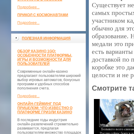
Существует не
Подробнее...
самых простых
ПРИКОЛ С КОСМОНАВТАМИ
участником ка
Подробнее...
обычно для эт
образование. 
ПОЛЕЗНАЯ ИНФОРМАЦИЯ
медали это пр
есть варианты
ОБЗОР КАЗИНО 1GO:
ОСОБЕННОСТИ ПЛАТФОРМЫ,
доставкой по 
ИГРЫ И ВОЗМОЖНОСТИ ДЛЯ
ПОЛЬЗОВАТЕЛЕЙ
коробке это да
Современные онлайн-казино
целости и не 
предлагают пользователям широкий
выбор игровых автоматов, бонусных
программ и удобных способов
Смотрите т
пополнения счета.
Подробнее...
ОНЛАЙН-ГЕЙМИНГ ПОД
ПРИЦЕЛОМ: ЧТО ИЗВЕСТНО О
ПЛАТФОРМЕ ГРИЗЛИ КАЗИНО
В последние годы индустрия
онлайн-развлечений стремительно
развивается, предлагая
пользователям множество площадок