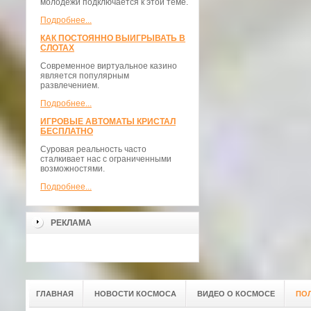
молодежи подключается к этой теме.
Подробнее...
КАК ПОСТОЯННО ВЫИГРЫВАТЬ В
СЛОТАХ
Современное виртуальное казино
является популярным
развлечением.
Подробнее...
ИГРОВЫЕ АВТОМАТЫ КРИСТАЛ
БЕСПЛАТНО
Суровая реальность часто
сталкивает нас с ограниченными
возможностями.
Подробнее...
РЕКЛАМА
ГЛАВНАЯ
НОВОСТИ КОСМОСА
ВИДЕО О КОСМОСЕ
ПО