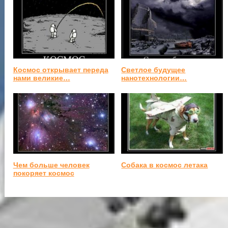
Космос открывает переда
Светлое будущее
нами великие…
нанотехнологии…
Чем больше человек
Собака в космос летака
покоряет космос