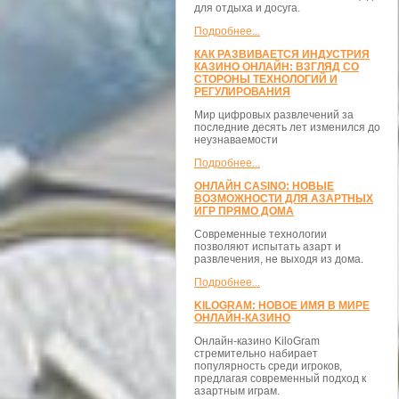
для отдыха и досуга.
Подробнее...
КАК РАЗВИВАЕТСЯ ИНДУСТРИЯ
КАЗИНО ОНЛАЙН: ВЗГЛЯД СО
СТОРОНЫ ТЕХНОЛОГИЙ И
РЕГУЛИРОВАНИЯ
Мир цифровых развлечений за
последние десять лет изменился до
неузнаваемости
Подробнее...
ОНЛАЙН CASINO: НОВЫЕ
ВОЗМОЖНОСТИ ДЛЯ АЗАРТНЫХ
ИГР ПРЯМО ДОМА
Современные технологии
позволяют испытать азарт и
развлечения, не выходя из дома.
Подробнее...
KILOGRAM: НОВОЕ ИМЯ В МИРЕ
ОНЛАЙН-КАЗИНО
Онлайн-казино KiloGram
стремительно набирает
популярность среди игроков,
предлагая современный подход к
азартным играм.