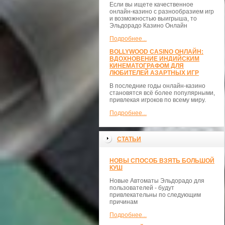
Если вы ищете качественное
онлайн-казино с разнообразием игр
и возможностью выигрыша, то
Эльдорадо Казино Онлайн
Подробнее...
BOLLYWOOD CASINO ОНЛАЙН:
ВДОХНОВЕНИЕ ИНДИЙСКИМ
КИНЕМАТОГРАФОМ ДЛЯ
ЛЮБИТЕЛЕЙ АЗАРТНЫХ ИГР
В последние годы онлайн-казино
становятся всё более популярными,
привлекая игроков по всему миру.
Подробнее...
СТАТЬИ
НОВЫ СПОСОБ ВЗЯТЬ БОЛЬШОЙ
КУШ
Новые Автоматы Эльдорадо для
пользователей - будут
привлекательны по следующим
причинам
Подробнее...