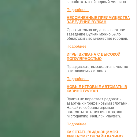
заработать свой первый миллион.
Подробнее...
НЕСОМНЕННЫЕ ПРЕИМУЩЕСТВА
ЗАВЕДЕНИЯ ВУЛКАН
Сравнительно недавно азартное
заведение Вулкан можно было
обнаружить во множестве городов.
Подробнее...
ИГРЫ ВУЛКАНА С ВЫСОКОЙ
ПОПУЛЯРНОСТЬЮ
Правдивость, выражается в честно
выставляемых ставках.
Подробнее...
НОВЫЕ ИГРОВЫЕ АВТОМАТЫ В
КАЗИНО ВУЛКАН
Вулкан не перестает радовать
азартных игроков новыми слотами.
На сайте собраны игровые
автоматы от таких гигантов, как
Microgaming, NetEnt и Playtech.
Подробнее...
КАК СТАТЬ ВЫДАЮЩИМСЯ
ЛИДЕРОМ С ОНЛАЙН КАЗИНО