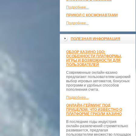
Подробнее...
ПРИКОЛ С КОСМОНАВТАМИ
Подробнее...
ПОЛЕЗНАЯ ИНФОРМАЦИЯ
ОБЗОР КАЗИНО 1GO:
ОСОБЕННОСТИ ПЛАТФОРМЫ,
ИГРЫ И ВОЗМОЖНОСТИ ДЛЯ
ПОЛЬЗОВАТЕЛЕЙ
Современные онлайн-казино
предлагают пользователям широкий
выбор игровых автоматов, бонусных
программ и удобных способов
пополнения счета.
Подробнее...
ОНЛАЙН-ГЕЙМИНГ ПОД
ПРИЦЕЛОМ: ЧТО ИЗВЕСТНО О
ПЛАТФОРМЕ ГРИЗЛИ КАЗИНО
В последние годы индустрия
онлайн-развлечений стремительно
развивается, предлагая
пользователям множество площадок