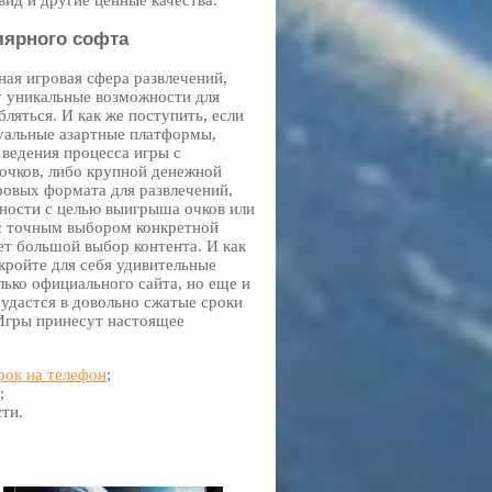
вид и другие ценные качества.
ярного софта
ая игровая сфера развлечений,
 уникальные возможности для
ляться. И как же поступить, если
уальные азартные платформы,
ведения процесса игры с
очков, либо крупной денежной
ровых формата для развлечений,
ости с целью выигрыша очков или
с точным выбором конкретной
ет большой выбор контента. И как
кройте для себя удивительные
лько официального сайта, но еще и
удастся в довольно сжатые сроки
Игры принесут настоящее
рок на телефон
;
;
ти.