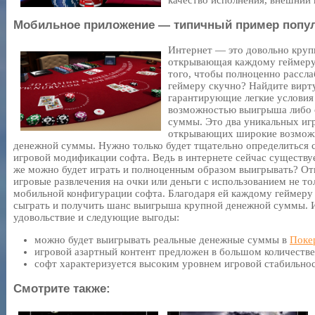
качество исполнения, внешний 
Мобильное приложение — типичный пример попул
Интернет — это довольно крупн
открывающая каждому геймеру
того, чтобы полноценно расслаб
геймеру скучно? Найдите вирт
гарантирующие легкие условия 
возможностью выигрыша либо 
суммы. Это два уникальных иг
открывающих широкие возможн
денежной суммы. Нужно только будет тщательно определиться 
игровой модификации софта. Ведь в интернете сейчас существу
же можно будет играть и полноценным образом выигрывать? От
игровые развлечения на очки или деньги с использованием не то
мобильной конфигурации софта. Благодаря ей каждому геймеру 
сыграть и получить шанс выигрыша крупной денежной суммы. 
удовольствие и следующие выгоды:
можно будет выигрывать реальные денежные суммы в
Поке
игровой азартный контент предложен в большом количестве
софт характеризуется высоким уровнем игровой стабильнос
Смотрите также: