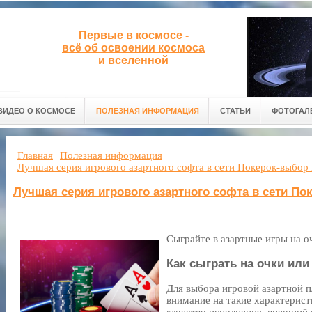
Первые в космосе -
всё об освоении космоса
и вселенной
ВИДЕО О КОСМОСЕ
ПОЛЕЗНАЯ ИНФОРМАЦИЯ
СТАТЬИ
ФОТОГАЛ
Главная
Полезная информация
Лучшая серия игрового азартного софта в сети Покерок-выбор 
Лучшая серия игрового азартного софта в сети По
Сыграйте в азартные игры на о
Как сыграть на очки или
Для выбора игровой азартной 
внимание на такие характерист