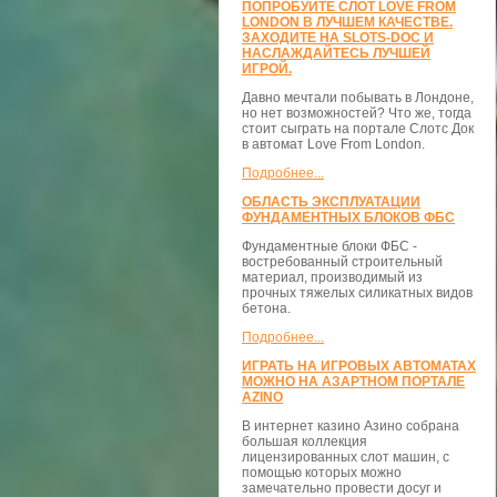
ПОПРОБУЙТЕ СЛОТ LOVE FROM
LONDON В ЛУЧШЕМ КАЧЕСТВЕ.
ЗАХОДИТЕ НА SLOTS-DOC И
НАСЛАЖДАЙТЕСЬ ЛУЧШЕЙ
ИГРОЙ.
Давно мечтали побывать в Лондоне,
но нет возможностей? Что же, тогда
стоит сыграть на портале Слотс Док
в автомат Love From London.
Подробнее...
ОБЛАСТЬ ЭКСПЛУАТАЦИИ
ФУНДАМЕНТНЫХ БЛОКОВ ФБС
Фундаментные блоки ФБС -
востребованный строительный
материал, производимый из
прочных тяжелых силикатных видов
бетона.
Подробнее...
ИГРАТЬ НА ИГРОВЫХ АВТОМАТАХ
МОЖНО НА АЗАРТНОМ ПОРТАЛЕ
AZINO
В интернет казино Азино собрана
большая коллекция
лицензированных слот машин, с
помощью которых можно
замечательно провести досуг и