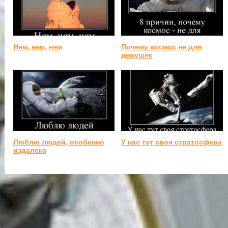
Ням, ням, ням
Почему космос не для
девушек
Люблю людей, особенно
У нас тут своя стратосфера
издалека