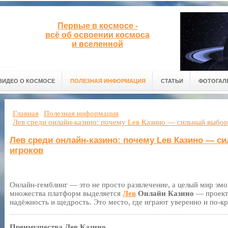
Первые в космосе -
всё об освоении космоса
и вселенной
ВИДЕО О КОСМОСЕ
ПОЛЕЗНАЯ ИНФОРМАЦИЯ
СТАТЬИ
ФОТОГАЛ
Главная
Полезная информация
Лев среди онлайн-казино: почему Lев Казино — сильный выбор
Лев среди онлайн-казино: почему Lев Казино — 
игроков
Онлайн-гемблинг — это не просто развлечение, а целый мир эмо
множества платформ выделяется
Лев
Онлайн Казино
— проект,
надёжность и щедрость. Это место, где играют уверенно и по-к
Преимущества Лев Казино