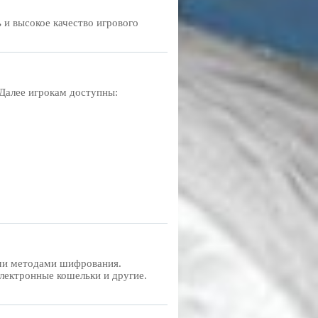
 и высокое качество игрового
Далее игрокам доступны:
ми методами шифрования.
лектронные кошельки и другие.