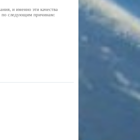
ания, и именно эти качества
у по следующим причинам: