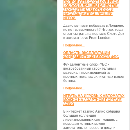
ПОПРОБУЙТЕ СЛОТ LOVE FROM
LONDON В ЛУЧШЕМ КАЧЕСТВЕ.
ЗАХОДИТЕ НА SLOTS-DOC И
НАСЛАЖДАЙТЕСЬ ЛУЧШЕЙ
ИГРОЙ.
Давно мечтали побывать в Лондоне,
но нет возможностей? Что же, тогда
стоит сыграть на портале Слотс Док
в автомат Love From London.
Подробнее...
ОБЛАСТЬ ЭКСПЛУАТАЦИИ
ФУНДАМЕНТНЫХ БЛОКОВ ФБС
Фундаментные блоки ФБС -
востребованный строительный
материал, производимый из
прочных тяжелых силикатных видов
бетона.
Подробнее...
ИГРАТЬ НА ИГРОВЫХ АВТОМАТАХ
МОЖНО НА АЗАРТНОМ ПОРТАЛЕ
AZINO
В интернет казино Азино собрана
большая коллекция
лицензированных слот машин, с
помощью которых можно
замечательно провести досуг и