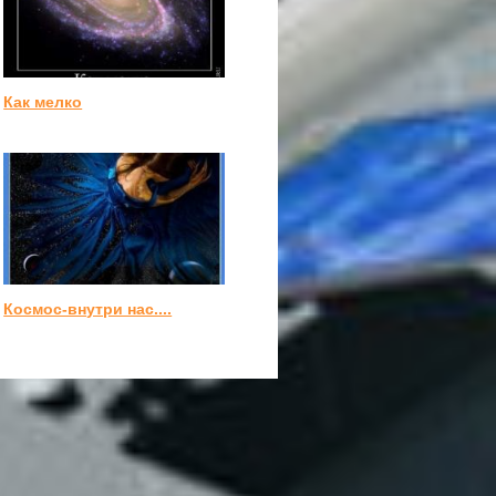
Как мелко
Космос-внутри нас....