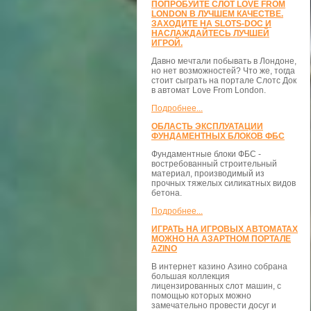
ПОПРОБУЙТЕ СЛОТ LOVE FROM
LONDON В ЛУЧШЕМ КАЧЕСТВЕ.
ЗАХОДИТЕ НА SLOTS-DOC И
НАСЛАЖДАЙТЕСЬ ЛУЧШЕЙ
ИГРОЙ.
Давно мечтали побывать в Лондоне,
но нет возможностей? Что же, тогда
стоит сыграть на портале Слотс Док
в автомат Love From London.
Подробнее...
ОБЛАСТЬ ЭКСПЛУАТАЦИИ
ФУНДАМЕНТНЫХ БЛОКОВ ФБС
Фундаментные блоки ФБС -
востребованный строительный
материал, производимый из
прочных тяжелых силикатных видов
бетона.
Подробнее...
ИГРАТЬ НА ИГРОВЫХ АВТОМАТАХ
МОЖНО НА АЗАРТНОМ ПОРТАЛЕ
AZINO
В интернет казино Азино собрана
большая коллекция
лицензированных слот машин, с
помощью которых можно
замечательно провести досуг и