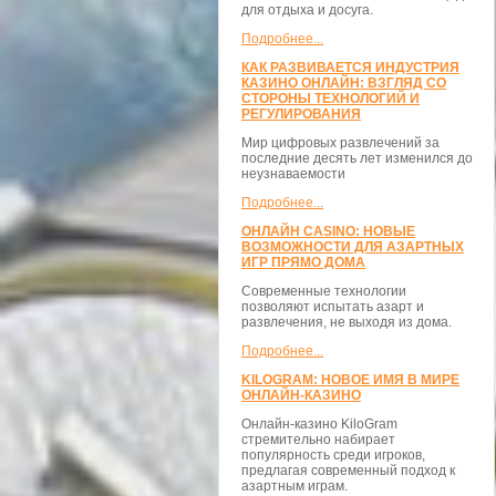
для отдыха и досуга.
Подробнее...
КАК РАЗВИВАЕТСЯ ИНДУСТРИЯ
КАЗИНО ОНЛАЙН: ВЗГЛЯД СО
СТОРОНЫ ТЕХНОЛОГИЙ И
РЕГУЛИРОВАНИЯ
Мир цифровых развлечений за
последние десять лет изменился до
неузнаваемости
Подробнее...
ОНЛАЙН CASINO: НОВЫЕ
ВОЗМОЖНОСТИ ДЛЯ АЗАРТНЫХ
ИГР ПРЯМО ДОМА
Современные технологии
позволяют испытать азарт и
развлечения, не выходя из дома.
Подробнее...
KILOGRAM: НОВОЕ ИМЯ В МИРЕ
ОНЛАЙН-КАЗИНО
Онлайн-казино KiloGram
стремительно набирает
популярность среди игроков,
предлагая современный подход к
азартным играм.