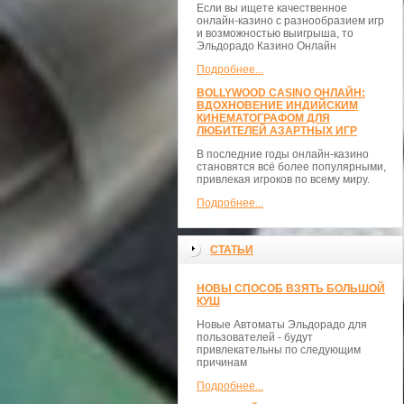
Если вы ищете качественное
онлайн-казино с разнообразием игр
и возможностью выигрыша, то
Эльдорадо Казино Онлайн
Подробнее...
BOLLYWOOD CASINO ОНЛАЙН:
ВДОХНОВЕНИЕ ИНДИЙСКИМ
КИНЕМАТОГРАФОМ ДЛЯ
ЛЮБИТЕЛЕЙ АЗАРТНЫХ ИГР
В последние годы онлайн-казино
становятся всё более популярными,
привлекая игроков по всему миру.
Подробнее...
СТАТЬИ
НОВЫ СПОСОБ ВЗЯТЬ БОЛЬШОЙ
КУШ
Новые Автоматы Эльдорадо для
пользователей - будут
привлекательны по следующим
причинам
Подробнее...