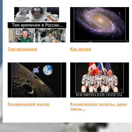
Тем временем
Как мелко
Космический мусор
Космические полеты, даже
такое…