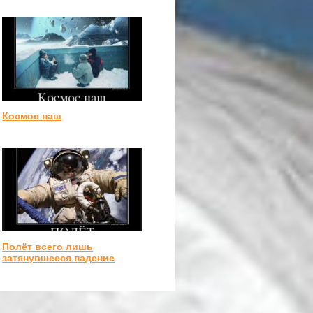
Космос наш
Полёт всего лишь
затянувшееся падение