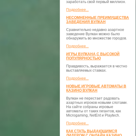
заработать свой первый миллион.
Подробнее...
НЕСОМНЕННЫЕ ПРЕИМУЩЕСТВА
ЗАВЕДЕНИЯ ВУЛКАН
Сравнительно недавно азартное
заведение Вулкан можно было
обнаружить во множестве городов.
Подробнее...
ИГРЫ ВУЛКАНА С ВЫСОКОЙ
ПОПУЛЯРНОСТЬЮ
Правдивость, выражается в честно
выставляемых ставках.
Подробнее...
НОВЫЕ ИГРОВЫЕ АВТОМАТЫ В
КАЗИНО ВУЛКАН
Вулкан не перестает радовать
азартных игроков новыми слотами.
На сайте собраны игровые
автоматы от таких гигантов, как
Microgaming, NetEnt и Playtech.
Подробнее...
КАК СТАТЬ ВЫДАЮЩИМСЯ
ЛИДЕРОМ С ОНЛАЙН КАЗИНО