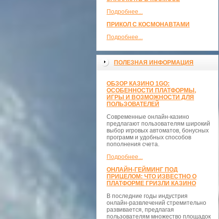
Подробнее...
ПРИКОЛ С КОСМОНАВТАМИ
Подробнее...
ПОЛЕЗНАЯ ИНФОРМАЦИЯ
ОБЗОР КАЗИНО 1GO:
ОСОБЕННОСТИ ПЛАТФОРМЫ,
ИГРЫ И ВОЗМОЖНОСТИ ДЛЯ
ПОЛЬЗОВАТЕЛЕЙ
Современные онлайн-казино
предлагают пользователям широкий
выбор игровых автоматов, бонусных
программ и удобных способов
пополнения счета.
Подробнее...
ОНЛАЙН-ГЕЙМИНГ ПОД
ПРИЦЕЛОМ: ЧТО ИЗВЕСТНО О
ПЛАТФОРМЕ ГРИЗЛИ КАЗИНО
В последние годы индустрия
онлайн-развлечений стремительно
развивается, предлагая
пользователям множество площадок