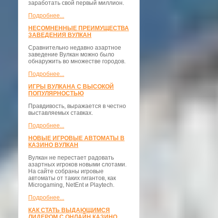
заработать свой первый миллион.
Подробнее...
НЕСОМНЕННЫЕ ПРЕИМУЩЕСТВА
ЗАВЕДЕНИЯ ВУЛКАН
Сравнительно недавно азартное
заведение Вулкан можно было
обнаружить во множестве городов.
Подробнее...
ИГРЫ ВУЛКАНА С ВЫСОКОЙ
ПОПУЛЯРНОСТЬЮ
Правдивость, выражается в честно
выставляемых ставках.
Подробнее...
НОВЫЕ ИГРОВЫЕ АВТОМАТЫ В
КАЗИНО ВУЛКАН
Вулкан не перестает радовать
азартных игроков новыми слотами.
На сайте собраны игровые
автоматы от таких гигантов, как
Microgaming, NetEnt и Playtech.
Подробнее...
КАК СТАТЬ ВЫДАЮЩИМСЯ
ЛИДЕРОМ С ОНЛАЙН КАЗИНО