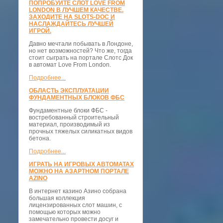
ПОПРОБУЙТЕ СЛОТ LOVE FROM
LONDON В ЛУЧШЕМ КАЧЕСТВЕ.
ЗАХОДИТЕ НА SLOTS-DOC И
НАСЛАЖДАЙТЕСЬ ЛУЧШЕЙ
ИГРОЙ.
Давно мечтали побывать в Лондоне,
но нет возможностей? Что же, тогда
стоит сыграть на портале Слотс Док
в автомат Love From London.
Подробнее...
ОБЛАСТЬ ЭКСПЛУАТАЦИИ
ФУНДАМЕНТНЫХ БЛОКОВ ФБС
Фундаментные блоки ФБС -
востребованный строительный
материал, производимый из
прочных тяжелых силикатных видов
бетона.
Подробнее...
ИГРАТЬ НА ИГРОВЫХ АВТОМАТАХ
МОЖНО НА АЗАРТНОМ ПОРТАЛЕ
AZINO
В интернет казино Азино собрана
большая коллекция
лицензированных слот машин, с
помощью которых можно
замечательно провести досуг и