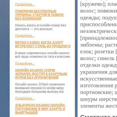
[кружево]; пла
Подробнее...
волос; повязк
ПОКЕРДОМ БЕСПЛАТНЫЕ
ТУРНИРЫ: СТАРТУЙ В ПОКЕРЕ
одежды; подуш
БЕЗ ВЛОЖЕНИЙ
приспособлени
Начать играть в онлайн-покер без
депозита — это реально.
неэлектрическ
Подробнее...
[принадлежнос
RETRO CASINO: КОГДА АЗАРТ
эмблемы; раст
ВСТРЕЧАЕТ СТИЛЬ ИЗ ПРОШЛОГО
елок; розетки
В мире современных онлайн-казино
всё чаще появляется тяга к классике.
волос; синель 
Подробнее...
отделки одежд
ОНЛАЙН КАЗИНО JVSPIN
украшения для
ЗЕРКАЛО: ДОСТУП К АЗАРТНЫМ
искусственные
ИГРАМ БЕЗ ОГРАНИЧЕНИЙ
изготовления 
Онлайн казино JVSpin привлекло
внимание игроков по всему миру
портновские; 
благодаря большому выбору игр
шнуры шерстян
Подробнее...
элементы жест
ЭЛЬДОРАДО КАЗИНО ОНЛАЙН:
ПОГРУЖЕНИЕ В МИР АЗАРТА И
ВЫИГРЫШЕЙ