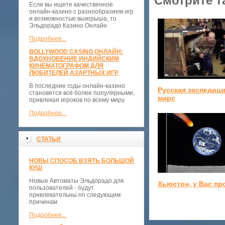
Смотрите т
Если вы ищете качественное
онлайн-казино с разнообразием игр
и возможностью выигрыша, то
Эльдорадо Казино Онлайн
Подробнее...
BOLLYWOOD CASINO ОНЛАЙН:
ВДОХНОВЕНИЕ ИНДИЙСКИМ
КИНЕМАТОГРАФОМ ДЛЯ
ЛЮБИТЕЛЕЙ АЗАРТНЫХ ИГР
В последние годы онлайн-казино
Русская экспедици
становятся всё более популярными,
марс
привлекая игроков по всему миру.
Подробнее...
СТАТЬИ
НОВЫ СПОСОБ ВЗЯТЬ БОЛЬШОЙ
КУШ
Новые Автоматы Эльдорадо для
Хьюстон, у Вас п
пользователей - будут
привлекательны по следующим
причинам
Подробнее...