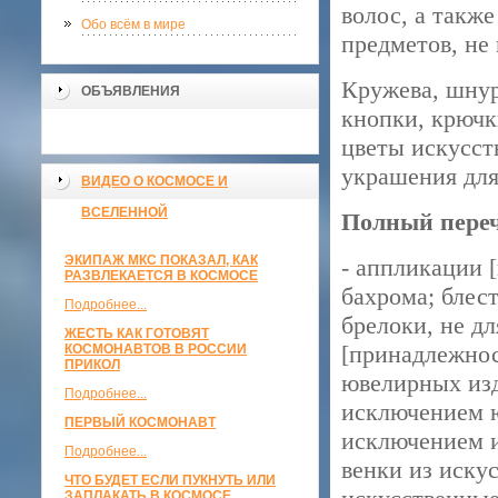
волос, а такж
Обо всём в мире
предметов, не
Кружева, шнур
ОБЪЯВЛЕНИЯ
кнопки, крючк
цветы искусст
украшения для
ВИДЕО О КОСМОСЕ И
ВСЕЛЕННОЙ
Полный переч
ЭКИПАЖ МКС ПОКАЗАЛ, КАК
- аппликации 
РАЗВЛЕКАЕТСЯ В КОСМОСЕ
бахрома; блес
Подробнее...
брелоки, не д
ЖЕСТЬ КАК ГОТОВЯТ
[принадлежнос
КОСМОНАВТОВ В РОССИИ
ПРИКОЛ
ювелирных изд
Подробнее...
исключением ю
ПЕРВЫЙ КОСМОНАВТ
исключением и
Подробнее...
венки из иску
ЧТО БУДЕТ ЕСЛИ ПУКНУТЬ ИЛИ
ЗАПЛАКАТЬ В КОСМОСЕ