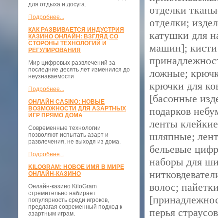
для отдыха и досуга.
отделки тканы
Подробнее...
отделки; изде
КАК РАЗВИВАЕТСЯ ИНДУСТРИЯ
катушки для н
КАЗИНО ОНЛАЙН: ВЗГЛЯД СО
СТОРОНЫ ТЕХНОЛОГИЙ И
машин]; кисти
РЕГУЛИРОВАНИЯ
принадлежност
Мир цифровых развлечений за
последние десять лет изменился до
ложные; крючк
неузнаваемости
крючки для ко
Подробнее...
[басонные изд
ОНЛАЙН CASINO: НОВЫЕ
ВОЗМОЖНОСТИ ДЛЯ АЗАРТНЫХ
подарков небу
ИГР ПРЯМО ДОМА
ленты клейкие
Современные технологии
шляпные; лент
позволяют испытать азарт и
развлечения, не выходя из дома.
бельевые цифр
Подробнее...
наборы для ши
KILOGRAM: НОВОЕ ИМЯ В МИРЕ
нитковдевател
ОНЛАЙН-КАЗИНО
волос; пайетк
Онлайн-казино KiloGram
стремительно набирает
[принадлежнос
популярность среди игроков,
предлагая современный подход к
перья страусо
азартным играм.