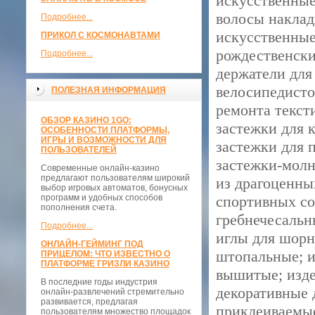
искусственные
волосы наклад
Подробнее...
искусственные
ПРИКОЛ С КОСМОНАВТАМИ
рождественски
Подробнее...
держатели для
велосипедисто
ПОЛЕЗНАЯ ИНФОРМАЦИЯ
ремонта текст
ОБЗОР КАЗИНО 1GO:
застежки для 
ОСОБЕННОСТИ ПЛАТФОРМЫ,
ИГРЫ И ВОЗМОЖНОСТИ ДЛЯ
застежки для 
ПОЛЬЗОВАТЕЛЕЙ
застежки-молн
Современные онлайн-казино
предлагают пользователям широкий
из драгоценны
выбор игровых автоматов, бонусных
программ и удобных способов
спортивных со
пополнения счета.
гребнечесальн
Подробнее...
иглы для шорн
ОНЛАЙН-ГЕЙМИНГ ПОД
штопальные; и
ПРИЦЕЛОМ: ЧТО ИЗВЕСТНО О
ПЛАТФОРМЕ ГРИЗЛИ КАЗИНО
вышитые; изде
В последние годы индустрия
декоративные 
онлайн-развлечений стремительно
развивается, предлагая
приклеиваемые
пользователям множество площадок