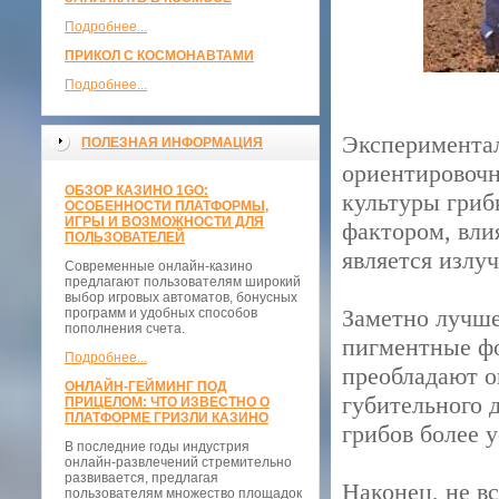
Подробнее...
ПРИКОЛ С КОСМОНАВТАМИ
Подробнее...
Экспериментал
ПОЛЕЗНАЯ ИНФОРМАЦИЯ
ориентировочн
ОБЗОР КАЗИНО 1GO:
культуры гриб
ОСОБЕННОСТИ ПЛАТФОРМЫ,
ИГРЫ И ВОЗМОЖНОСТИ ДЛЯ
фактором, вли
ПОЛЬЗОВАТЕЛЕЙ
является излуч
Современные онлайн-казино
предлагают пользователям широкий
выбор игровых автоматов, бонусных
Заметно лучше
программ и удобных способов
пополнения счета.
пигментные фо
Подробнее...
преобладают 
ОНЛАЙН-ГЕЙМИНГ ПОД
губительного 
ПРИЦЕЛОМ: ЧТО ИЗВЕСТНО О
ПЛАТФОРМЕ ГРИЗЛИ КАЗИНО
грибов более 
В последние годы индустрия
онлайн-развлечений стремительно
развивается, предлагая
Наконец, не в
пользователям множество площадок