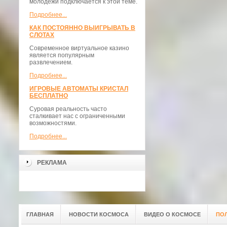
молодежи подключается к этой теме.
Подробнее...
КАК ПОСТОЯННО ВЫИГРЫВАТЬ В
СЛОТАХ
Современное виртуальное казино
является популярным
развлечением.
Подробнее...
ИГРОВЫЕ АВТОМАТЫ КРИСТАЛ
БЕСПЛАТНО
Суровая реальность часто
сталкивает нас с ограниченными
возможностями.
Подробнее...
РЕКЛАМА
ГЛАВНАЯ
НОВОСТИ КОСМОСА
ВИДЕО О КОСМОСЕ
ПО