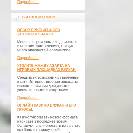
Подробнее...
ОБО ВСЕМ В МИРЕ
ОБЗОР ПРИБЫЛЬНОГО
АВТОМАТА SHARKY
Многие современные люди мечтают
о морских приключениях, таящих
много опасностей и романтики.
Подробнее...
УТОЛИТЕ ЖАЖДУ АЗАРТА НА
ИГРОВЫХ ПЛОЩАДКАХ ВУЛКАН
Среди всех возможных развлечений
в сети Интернет игровые аппараты
являются самыми доступными,
увлекательными и азартными.
Подробнее...
ОНЛАЙН КАЗИНО ВЛУКАН И ЕГО
ПЛЮСЫ.
Казино так сказать нового формата
набирает в последнее время
большую популярность, и из за этого
все больше народу, особенно