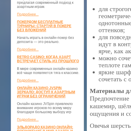
предлагая современный подход к
азартным играм.
для строго
Подробнее...
геометричес
однотонные
ПОКЕРДОМ БЕСПЛАТНЫЕ
ТУРНИРЫ: СТАРТУЙ В ПОКЕРЕ
оттенков;
БЕЗ ВЛОЖЕНИЙ
для повсед
Начать играть в онлайн-покер без
депозита — это реально.
идут в конт
Подробнее...
ярче, как а
можно сочет
RETRO CASINO: КОГДА АЗАРТ
ВСТРЕЧАЕТ СТИЛЬ ИЗ ПРОШЛОГО
теплоте га
В мире современных онлайн-казино
яркие шарф
всё чаще появляется тяга к классике.
сочетать с
Подробнее...
ОНЛАЙН КАЗИНО JVSPIN
Материалы д
ЗЕРКАЛО: ДОСТУП К АЗАРТНЫМ
ИГРАМ БЕЗ ОГРАНИЧЕНИЙ
Предпочтение 
Онлайн казино JVSpin привлекло
кашемир, шёлк
внимание игроков по всему миру
благодаря большому выбору игр
ощущения и со
Подробнее...
Овечья шерсть
ЭЛЬДОРАДО КАЗИНО ОНЛАЙН: