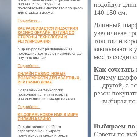
подойдут длин
развивается, предлагая
пользователям множество площадок
140-150 см.
для отдыха и досуга.
Подробнее...
Длинный шарф,
КАК РАЗВИВАЕТСЯ ИНДУСТРИЯ
увеличивает р
КАЗИНО ОНЛАЙН: ВЗГЛЯД СО
СТОРОНЫ ТЕХНОЛОГИЙ И
толстой и кор
РЕГУЛИРОВАНИЯ
завязывают в 
Мир цифровых развлечений за
последние десять лет изменился до
место соедине
неузнаваемости
Подробнее...
Как сочетать 
ОНЛАЙН CASINO: НОВЫЕ
Почему шарфов
ВОЗМОЖНОСТИ ДЛЯ АЗАРТНЫХ
ИГР ПРЯМО ДОМА
— другой, а е
Современные технологии
резон покупат
позволяют испытать азарт и
развлечения, не выходя из дома.
— выбирая по 
Подробнее...
KILOGRAM: НОВОЕ ИМЯ В МИРЕ
ОНЛАЙН-КАЗИНО
Выбираем по 
Онлайн-казино KiloGram
стремительно набирает
Советы по выб
популярность среди игроков,