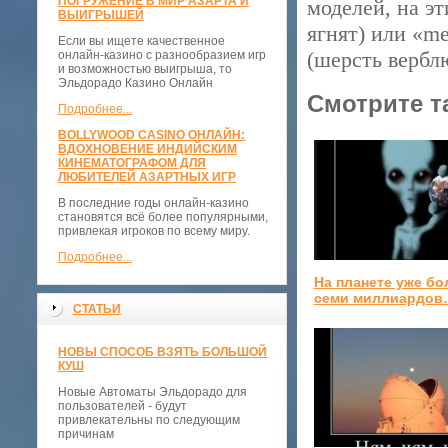
ПОГРУЖЕНИЕ В МИР АЗАРТА И
моделей, на э
ВЫИГРЫШЕЙ
ягнят) или «me
Если вы ищете качественное
(шерсть верблю
онлайн-казино с разнообразием игр
и возможностью выигрыша, то
Эльдорадо Казино Онлайн
Смотрите т
Подробнее...
BOLLYWOOD CASINO ОНЛАЙН:
ВДОХНОВЕНИЕ ИНДИЙСКИМ
КИНЕМАТОГРАФОМ ДЛЯ
ЛЮБИТЕЛЕЙ АЗАРТНЫХ ИГР
В последние годы онлайн-казино
становятся всё более популярными,
привлекая игроков по всему миру.
Подробнее...
На планете уже б
семи миллиардов
СТАТЬИ
НОВЫ СПОСОБ ВЗЯТЬ БОЛЬШОЙ
КУШ
Новые Автоматы Эльдорадо для
пользователей - будут
привлекательны по следующим
причинам