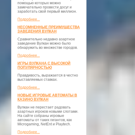
помощью которых можно
замечательно провести досуг и
заработать свой первый миллион.
Подробнее...
НЕСОМНЕННЫЕ ПРЕИМУЩЕСТВА
ЗАВЕДЕНИЯ ВУЛКАН
Сравнительно недавно азартное
заведение Вулкан можно было
обнаружить во множестве городов.
Подробнее...
ИГРЫ ВУЛКАНА С ВЫСОКОЙ
ПОПУЛЯРНОСТЬЮ
Правдивость, выражается в честно
выставляемых ставках.
Подробнее...
НОВЫЕ ИГРОВЫЕ АВТОМАТЫ В
КАЗИНО ВУЛКАН
Вулкан не перестает радовать
азартных игроков новыми слотами.
На сайте собраны игровые
автоматы от таких гигантов, как
Microgaming, NetEnt и Playtech.
Подробнее...