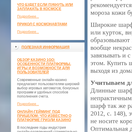
рекомендуется
ЧТО БУДЕТ ЕСЛИ ПУКНУТЬ ИЛИ
ЗАПЛАКАТЬ В КОСМОСЕ
мороза кожи б
Подробнее...
Широкие шарфы
ПРИКОЛ С КОСМОНАВТАМИ
или курток, вн
Подробнее...
образовывают 
вообще некрас
ПОЛЕЗНАЯ ИНФОРМАЦИЯ
завязывать и с
ОБЗОР КАЗИНО 1GO:
этом. Купить 
ОСОБЕННОСТИ ПЛАТФОРМЫ,
ИГРЫ И ВОЗМОЖНОСТИ ДЛЯ
выходя из дома
ПОЛЬЗОВАТЕЛЕЙ
Современные онлайн-казино
Учитываем д
предлагают пользователям широкий
выбор игровых автоматов, бонусных
Длинные шарфы
программ и удобных способов
пополнения счета.
непрактичными
Подробнее...
шарф так же р
ОНЛАЙН-ГЕЙМИНГ ПОД
2012, с. 148),
ПРИЦЕЛОМ: ЧТО ИЗВЕСТНО О
не носите кор
ПЛАТФОРМЕ ГРИЗЛИ КАЗИНО
Оптимальная д
В последние годы индустрия
онлайн-развлечений стремительно