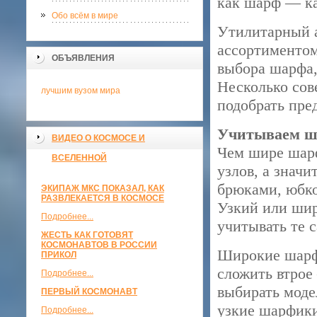
как шарф — ка
Обо всём в мире
Утилитарный а
ассортиментом
ОБЪЯВЛЕНИЯ
выбора шарфа,
Несколько сов
лучшим вузом мира
подобрать пред
Учитываем ш
ВИДЕО О КОСМОСЕ И
Чем шире шарф
ВСЕЛЕННОЙ
узлов, а значи
брюками, юбко
ЭКИПАЖ МКС ПОКАЗАЛ, КАК
РАЗВЛЕКАЕТСЯ В КОСМОСЕ
Узкий или шир
Подробнее...
учитывать те 
ЖЕСТЬ КАК ГОТОВЯТ
КОСМОНАВТОВ В РОССИИ
Широкие шарфы
ПРИКОЛ
сложить втрое
Подробнее...
выбирать моде
ПЕРВЫЙ КОСМОНАВТ
узкие шарфики
Подробнее...