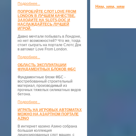
Подробнее...
Ням, ням, ням
ПОПРОБУЙТЕ СЛОТ LOVE FROM
LONDON В ЛУЧШЕМ КАЧЕСТВЕ.
ЗАХОДИТЕ НА SLOTS-DOC И
НАСЛАЖДАЙТЕСЬ ЛУЧШЕЙ
ИГРОЙ.
Давно мечтали побывать в Лондоне,
но нет возможностей? Что же, тогда
стоит сыграть на портале Слотс Док
в автомат Love From London.
Подробнее...
ОБЛАСТЬ ЭКСПЛУАТАЦИИ
ФУНДАМЕНТНЫХ БЛОКОВ ФБС
Фундаментные блоки ФБС -
востребованный строительный
материал, производимый из
прочных тяжелых силикатных видов
бетона.
Подробнее...
ИГРАТЬ НА ИГРОВЫХ АВТОМАТАХ
МОЖНО НА АЗАРТНОМ ПОРТАЛЕ
AZINO
В интернет казино Азино собрана
большая коллекция
лицензированных слот машин, с