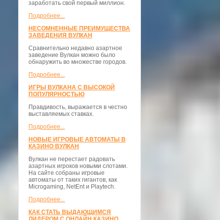
заработать свой первый миллион.
Подробнее...
НЕСОМНЕННЫЕ ПРЕИМУЩЕСТВА
ЗАВЕДЕНИЯ ВУЛКАН
Сравнительно недавно азартное
заведение Вулкан можно было
обнаружить во множестве городов.
Подробнее...
ИГРЫ ВУЛКАНА С ВЫСОКОЙ
ПОПУЛЯРНОСТЬЮ
Правдивость, выражается в честно
выставляемых ставках.
Подробнее...
НОВЫЕ ИГРОВЫЕ АВТОМАТЫ В
КАЗИНО ВУЛКАН
Вулкан не перестает радовать
азартных игроков новыми слотами.
На сайте собраны игровые
автоматы от таких гигантов, как
Microgaming, NetEnt и Playtech.
Подробнее...
КАК СТАТЬ ВЫДАЮЩИМСЯ
ЛИДЕРОМ С ОНЛАЙН КАЗИНО