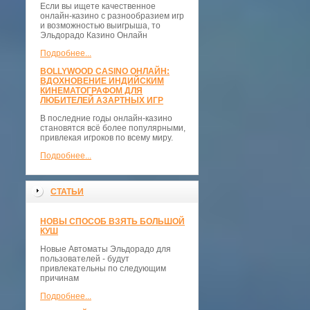
Если вы ищете качественное
онлайн-казино с разнообразием игр
и возможностью выигрыша, то
Эльдорадо Казино Онлайн
Подробнее...
BOLLYWOOD CASINO ОНЛАЙН:
ВДОХНОВЕНИЕ ИНДИЙСКИМ
КИНЕМАТОГРАФОМ ДЛЯ
ЛЮБИТЕЛЕЙ АЗАРТНЫХ ИГР
В последние годы онлайн-казино
становятся всё более популярными,
привлекая игроков по всему миру.
Подробнее...
СТАТЬИ
НОВЫ СПОСОБ ВЗЯТЬ БОЛЬШОЙ
КУШ
Новые Автоматы Эльдорадо для
пользователей - будут
привлекательны по следующим
причинам
Подробнее...