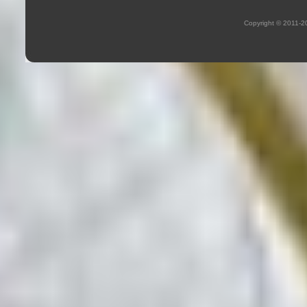
Copyright © 2011-