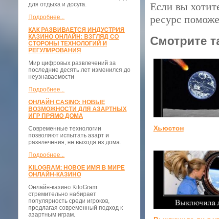
Если вы хотит
для отдыха и досуга.
ресурс поможе
Подробнее...
КАК РАЗВИВАЕТСЯ ИНДУСТРИЯ
КАЗИНО ОНЛАЙН: ВЗГЛЯД СО
Смотрите т
СТОРОНЫ ТЕХНОЛОГИЙ И
РЕГУЛИРОВАНИЯ
Мир цифровых развлечений за
последние десять лет изменился до
неузнаваемости
Подробнее...
ОНЛАЙН CASINO: НОВЫЕ
ВОЗМОЖНОСТИ ДЛЯ АЗАРТНЫХ
ИГР ПРЯМО ДОМА
Хьюстон
Современные технологии
позволяют испытать азарт и
развлечения, не выходя из дома.
Подробнее...
KILOGRAM: НОВОЕ ИМЯ В МИРЕ
ОНЛАЙН-КАЗИНО
Онлайн-казино KiloGram
стремительно набирает
популярность среди игроков,
предлагая современный подход к
азартным играм.