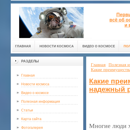
Первы
всё об 
и 
ГЛАВНАЯ
НОВОСТИ КОСМОСА
ВИДЕО О КОСМОСЕ
ПО
РАЗДЕЛЫ
Главная
Полезная 
Какие преимущества
Главная
Какие преи
Новости космоса
надежный 
Видео о космосе
Полезная информация
Статьи
Карта сайта
Многие люди х
Фотогалерея