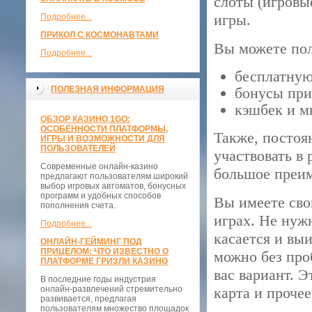
слоты (игровы
игры.
Подробнее...
ПРИКОЛ С КОСМОНАВТАМИ
Вы можете пол
Подробнее...
бесплатную
ПОЛЕЗНАЯ ИНФОРМАЦИЯ
бонусы при
кэшбек и м
ОБЗОР КАЗИНО 1GO:
ОСОБЕННОСТИ ПЛАТФОРМЫ,
Также, постоя
ИГРЫ И ВОЗМОЖНОСТИ ДЛЯ
ПОЛЬЗОВАТЕЛЕЙ
участвовать в
Современные онлайн-казино
большое преим
предлагают пользователям широкий
выбор игровых автоматов, бонусных
программ и удобных способов
Вы имеете сво
пополнения счета.
играх. Не нуж
Подробнее...
касается и выи
ОНЛАЙН-ГЕЙМИНГ ПОД
ПРИЦЕЛОМ: ЧТО ИЗВЕСТНО О
можно без про
ПЛАТФОРМЕ ГРИЗЛИ КАЗИНО
вас вариант. 
В последние годы индустрия
онлайн-развлечений стремительно
карта и прочее
развивается, предлагая
пользователям множество площадок