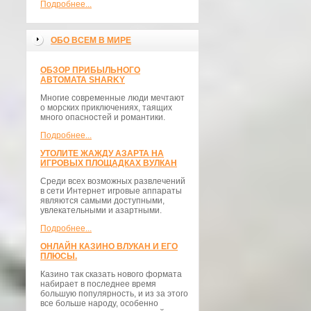
Подробнее...
ОБО ВСЕМ В МИРЕ
ОБЗОР ПРИБЫЛЬНОГО
АВТОМАТА SHARKY
Многие современные люди мечтают
о морских приключениях, таящих
много опасностей и романтики.
Подробнее...
УТОЛИТЕ ЖАЖДУ АЗАРТА НА
ИГРОВЫХ ПЛОЩАДКАХ ВУЛКАН
Среди всех возможных развлечений
в сети Интернет игровые аппараты
являются самыми доступными,
увлекательными и азартными.
Подробнее...
ОНЛАЙН КАЗИНО ВЛУКАН И ЕГО
ПЛЮСЫ.
Казино так сказать нового формата
набирает в последнее время
большую популярность, и из за этого
все больше народу, особенно