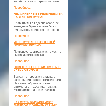
заработать свой первый миллион.
Подробнее...
НЕСОМНЕННЫЕ ПРЕИМУЩЕСТВА
ЗАВЕДЕНИЯ ВУЛКАН
Сравнительно недавно азартное
заведение Вулкан можно было
обнаружить во множестве городов.
Подробнее...
ИГРЫ ВУЛКАНА С ВЫСОКОЙ
ПОПУЛЯРНОСТЬЮ
Правдивость, выражается в честно
выставляемых ставках.
Подробнее...
НОВЫЕ ИГРОВЫЕ АВТОМАТЫ В
КАЗИНО ВУЛКАН
Вулкан не перестает радовать
азартных игроков новыми слотами.
На сайте собраны игровые
автоматы от таких гигантов, как
Microgaming, NetEnt и Playtech.
Подробнее...
КАК СТАТЬ ВЫДАЮЩИМСЯ
ЛИДЕРОМ С ОНЛАЙН КАЗИНО