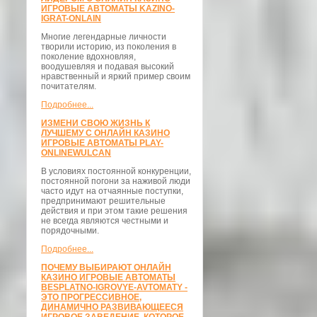
ИГРОВЫЕ АВТОМАТЫ KAZINO-
IGRAT-ONLAIN
Многие легендарные личности
творили историю, из поколения в
поколение вдохновляя,
воодушевляя и подавая высокий
нравственный и яркий пример своим
почитателям.
Подробнее...
ИЗМЕНИ СВОЮ ЖИЗНЬ К
ЛУЧШЕМУ С ОНЛАЙН КАЗИНО
ИГРОВЫЕ АВТОМАТЫ PLAY-
ONLINEWULCAN
В условиях постоянной конкуренции,
постоянной погони за наживой люди
часто идут на отчаянные поступки,
предпринимают решительные
действия и при этом такие решения
не всегда являются честными и
порядочными.
Подробнее...
ПОЧЕМУ ВЫБИРАЮТ ОНЛАЙН
КАЗИНО ИГРОВЫЕ АВТОМАТЫ
BESPLATNO-IGROVYE-AVTOMATY -
ЭТО ПРОГРЕССИВНОЕ,
ДИНАМИЧНО РАЗВИВАЮЩЕЕСЯ