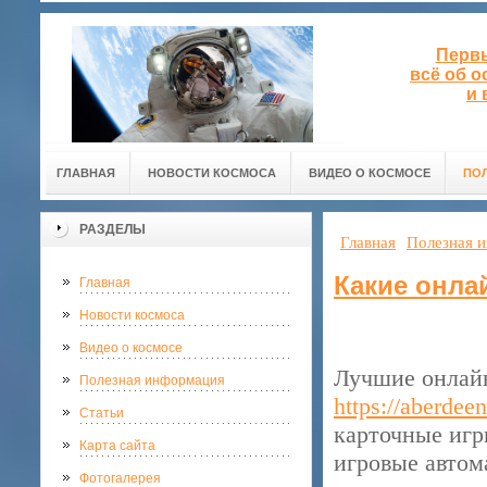
Первы
всё об 
и 
ГЛАВНАЯ
НОВОСТИ КОСМОСА
ВИДЕО О КОСМОСЕ
ПО
РАЗДЕЛЫ
Главная
Полезная 
Какие онлай
Главная
Новости космоса
Видео о космосе
Лучшие онлайн
Полезная информация
https://aberdee
Статьи
карточные игр
Карта сайта
игровые автом
Фотогалерея