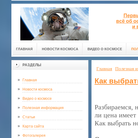
Первы
всё об 
и 
ГЛАВНАЯ
НОВОСТИ КОСМОСА
ВИДЕО О КОСМОСЕ
ПО
РАЗДЕЛЫ
Главная
Полезная 
Как выбрат
Главная
Новости космоса
Видео о космосе
Разбираемся, 
Полезная информация
ли цена имеет
Статьи
Как выбрать н
Карта сайта
Фотогалерея