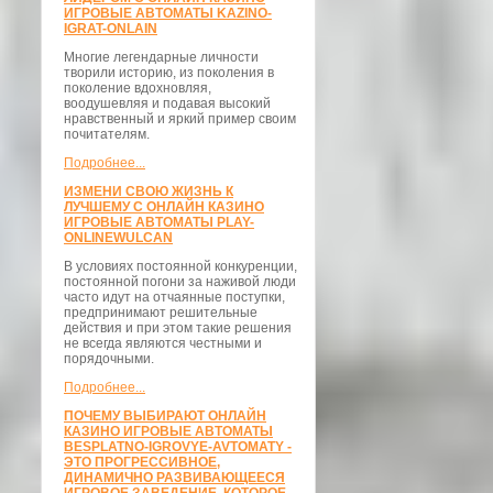
ИГРОВЫЕ АВТОМАТЫ KAZINO-
IGRAT-ONLAIN
Многие легендарные личности
творили историю, из поколения в
поколение вдохновляя,
воодушевляя и подавая высокий
нравственный и яркий пример своим
почитателям.
Подробнее...
ИЗМЕНИ СВОЮ ЖИЗНЬ К
ЛУЧШЕМУ С ОНЛАЙН КАЗИНО
ИГРОВЫЕ АВТОМАТЫ PLAY-
ONLINEWULCAN
В условиях постоянной конкуренции,
постоянной погони за наживой люди
часто идут на отчаянные поступки,
предпринимают решительные
действия и при этом такие решения
не всегда являются честными и
порядочными.
Подробнее...
ПОЧЕМУ ВЫБИРАЮТ ОНЛАЙН
КАЗИНО ИГРОВЫЕ АВТОМАТЫ
BESPLATNO-IGROVYE-AVTOMATY -
ЭТО ПРОГРЕССИВНОЕ,
ДИНАМИЧНО РАЗВИВАЮЩЕЕСЯ