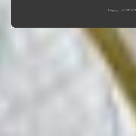
Copyright © 2011-