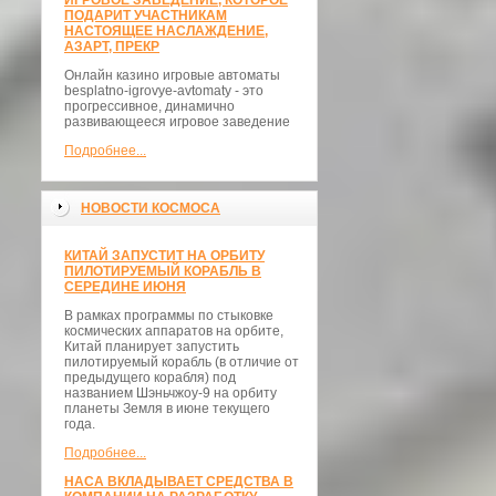
ИГРОВОЕ ЗАВЕДЕНИЕ, КОТОРОЕ
ПОДАРИТ УЧАСТНИКАМ
НАСТОЯЩЕЕ НАСЛАЖДЕНИЕ,
АЗАРТ, ПРЕКР
Онлайн казино игровые автоматы
besplatno-igrovye-avtomaty - это
прогрессивное, динамично
развивающееся игровое заведение
Подробнее...
НОВОСТИ КОСМОСА
КИТАЙ ЗАПУСТИТ НА ОРБИТУ
ПИЛОТИРУЕМЫЙ КОРАБЛЬ В
СЕРЕДИНЕ ИЮНЯ
В рамках программы по стыковке
космических аппаратов на орбите,
Китай планирует запустить
пилотируемый корабль (в отличие от
предыдущего корабля) под
названием Шэньчжоу-9 на орбиту
планеты Земля в июне текущего
года.
Подробнее...
НАСА ВКЛАДЫВАЕТ СРЕДСТВА В