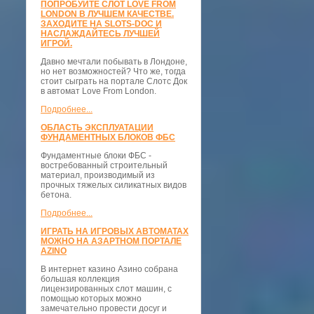
ПОПРОБУЙТЕ СЛОТ LOVE FROM
LONDON В ЛУЧШЕМ КАЧЕСТВЕ.
ЗАХОДИТЕ НА SLOTS-DOC И
НАСЛАЖДАЙТЕСЬ ЛУЧШЕЙ
ИГРОЙ.
Давно мечтали побывать в Лондоне,
но нет возможностей? Что же, тогда
стоит сыграть на портале Слотс Док
в автомат Love From London.
Подробнее...
ОБЛАСТЬ ЭКСПЛУАТАЦИИ
ФУНДАМЕНТНЫХ БЛОКОВ ФБС
Фундаментные блоки ФБС -
востребованный строительный
материал, производимый из
прочных тяжелых силикатных видов
бетона.
Подробнее...
ИГРАТЬ НА ИГРОВЫХ АВТОМАТАХ
МОЖНО НА АЗАРТНОМ ПОРТАЛЕ
AZINO
В интернет казино Азино собрана
большая коллекция
лицензированных слот машин, с
помощью которых можно
замечательно провести досуг и