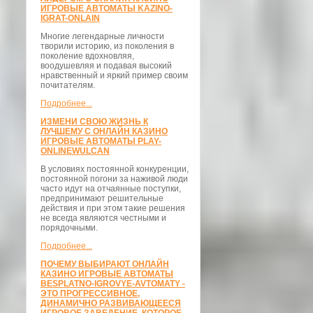
ИГРОВЫЕ АВТОМАТЫ KAZINO-
IGRAT-ONLAIN
Многие легендарные личности
творили историю, из поколения в
поколение вдохновляя,
воодушевляя и подавая высокий
нравственный и яркий пример своим
почитателям.
Подробнее...
ИЗМЕНИ СВОЮ ЖИЗНЬ К
ЛУЧШЕМУ С ОНЛАЙН КАЗИНО
ИГРОВЫЕ АВТОМАТЫ PLAY-
ONLINEWULCAN
В условиях постоянной конкуренции,
постоянной погони за наживой люди
часто идут на отчаянные поступки,
предпринимают решительные
действия и при этом такие решения
не всегда являются честными и
порядочными.
Подробнее...
ПОЧЕМУ ВЫБИРАЮТ ОНЛАЙН
КАЗИНО ИГРОВЫЕ АВТОМАТЫ
BESPLATNO-IGROVYE-AVTOMATY -
ЭТО ПРОГРЕССИВНОЕ,
ДИНАМИЧНО РАЗВИВАЮЩЕЕСЯ