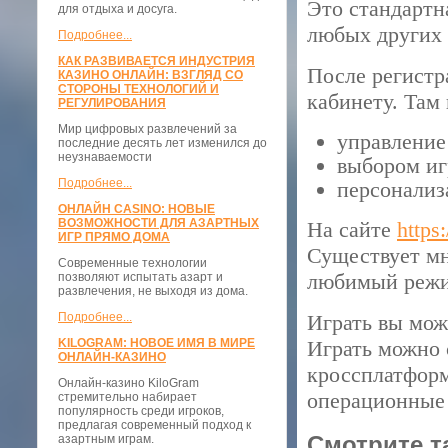
Это стандартна
для отдыха и досуга.
любых других 
Подробнее...
КАК РАЗВИВАЕТСЯ ИНДУСТРИЯ
После регистр
КАЗИНО ОНЛАЙН: ВЗГЛЯД СО
СТОРОНЫ ТЕХНОЛОГИЙ И
кабинету. Там
РЕГУЛИРОВАНИЯ
Мир цифровых развлечений за
управление
последние десять лет изменился до
неузнаваемости
выбором иг
Подробнее...
персонализа
ОНЛАЙН CASINO: НОВЫЕ
ВОЗМОЖНОСТИ ДЛЯ АЗАРТНЫХ
На сайте
https:
ИГР ПРЯМО ДОМА
Существует мн
Современные технологии
любимый режим
позволяют испытать азарт и
развлечения, не выходя из дома.
Подробнее...
Играть вы може
KILOGRAM: НОВОЕ ИМЯ В МИРЕ
Играть можно 
ОНЛАЙН-КАЗИНО
кроссплатформ
Онлайн-казино KiloGram
операционные
стремительно набирает
популярность среди игроков,
предлагая современный подход к
Смотрите т
азартным играм.