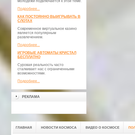
молодежи подключается к этой теме.
Подробнее...
КАК ПОСТОЯННО ВЫИГРЫВАТЬ В
СЛОТАХ
Современное виртуальное казино
является популярным
развлечением.
Подробнее...
ИГРОВЫЕ АВТОМАТЫ КРИСТАЛ
БЕСПЛАТНО
Суровая реальность часто
сталкивает нас с ограниченными
возможностями.
Подробнее...
РЕКЛАМА
ГЛАВНАЯ
НОВОСТИ КОСМОСА
ВИДЕО О КОСМОСЕ
ПО