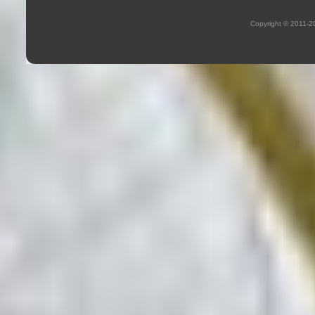
Copyright © 2011-