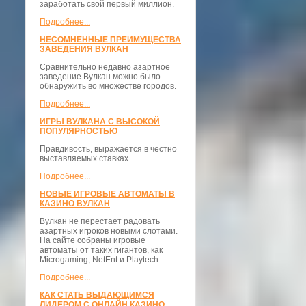
заработать свой первый миллион.
Подробнее...
НЕСОМНЕННЫЕ ПРЕИМУЩЕСТВА
ЗАВЕДЕНИЯ ВУЛКАН
Сравнительно недавно азартное
заведение Вулкан можно было
обнаружить во множестве городов.
Подробнее...
ИГРЫ ВУЛКАНА С ВЫСОКОЙ
ПОПУЛЯРНОСТЬЮ
Правдивость, выражается в честно
выставляемых ставках.
Подробнее...
НОВЫЕ ИГРОВЫЕ АВТОМАТЫ В
КАЗИНО ВУЛКАН
Вулкан не перестает радовать
азартных игроков новыми слотами.
На сайте собраны игровые
автоматы от таких гигантов, как
Microgaming, NetEnt и Playtech.
Подробнее...
КАК СТАТЬ ВЫДАЮЩИМСЯ
ЛИДЕРОМ С ОНЛАЙН КАЗИНО