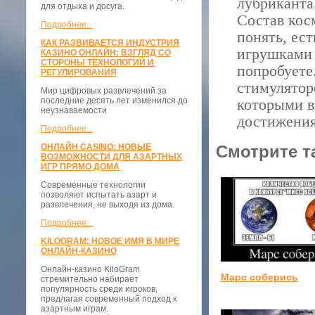
лубриканта
для отдыха и досуга.
Состав кос
Подробнее...
понять, ест
КАК РАЗВИВАЕТСЯ ИНДУСТРИЯ
игрушками 
КАЗИНО ОНЛАЙН: ВЗГЛЯД СО
СТОРОНЫ ТЕХНОЛОГИЙ И
попробуете
РЕГУЛИРОВАНИЯ
стимулятор
Мир цифровых развлечений за
последние десять лет изменился до
которыми в
неузнаваемости
достижения
Подробнее...
ОНЛАЙН CASINO: НОВЫЕ
Смотрите т
ВОЗМОЖНОСТИ ДЛЯ АЗАРТНЫХ
ИГР ПРЯМО ДОМА
Современные технологии
позволяют испытать азарт и
развлечения, не выходя из дома.
Подробнее...
KILOGRAM: НОВОЕ ИМЯ В МИРЕ
ОНЛАЙН-КАЗИНО
Онлайн-казино KiloGram
Марс соберись
стремительно набирает
популярность среди игроков,
предлагая современный подход к
азартным играм.