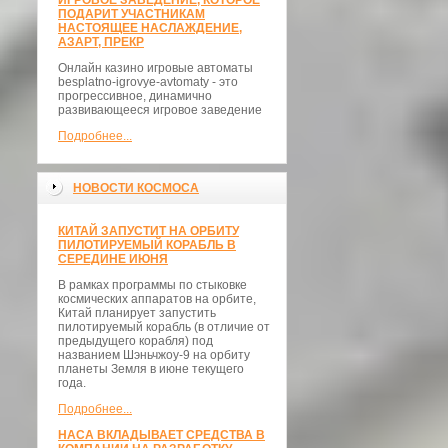
ИГРОВОЕ ЗАВЕДЕНИЕ, КОТОРОЕ
ПОДАРИТ УЧАСТНИКАМ
НАСТОЯЩЕЕ НАСЛАЖДЕНИЕ,
АЗАРТ, ПРЕКР
Онлайн казино игровые автоматы
besplatno-igrovye-avtomaty - это
прогрессивное, динамично
развивающееся игровое заведение
Подробнее...
НОВОСТИ КОСМОСА
КИТАЙ ЗАПУСТИТ НА ОРБИТУ
ПИЛОТИРУЕМЫЙ КОРАБЛЬ В
СЕРЕДИНЕ ИЮНЯ
В рамках программы по стыковке
космических аппаратов на орбите,
Китай планирует запустить
пилотируемый корабль (в отличие от
предыдущего корабля) под
названием Шэньчжоу-9 на орбиту
планеты Земля в июне текущего
года.
Подробнее...
НАСА ВКЛАДЫВАЕТ СРЕДСТВА В