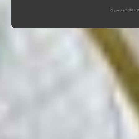
Copyright © 2011-