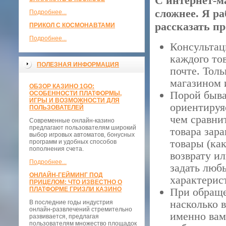
С интернет-м
сложнее. Я р
Подробнее...
рассказать пр
ПРИКОЛ С КОСМОНАВТАМИ
Подробнее...
Консультац
каждого то
ПОЛЕЗНАЯ ИНФОРМАЦИЯ
почте. Толь
магазином 
ОБЗОР КАЗИНО 1GO:
Порой быва
ОСОБЕННОСТИ ПЛАТФОРМЫ,
ИГРЫ И ВОЗМОЖНОСТИ ДЛЯ
ориентируя
ПОЛЬЗОВАТЕЛЕЙ
чем сравни
Современные онлайн-казино
предлагают пользователям широкий
товара зар
выбор игровых автоматов, бонусных
товары (как
программ и удобных способов
пополнения счета.
возврату и
Подробнее...
задать люб
ОНЛАЙН-ГЕЙМИНГ ПОД
характерис
ПРИЦЕЛОМ: ЧТО ИЗВЕСТНО О
ПЛАТФОРМЕ ГРИЗЛИ КАЗИНО
При обраще
насколько 
В последние годы индустрия
онлайн-развлечений стремительно
именно вам
развивается, предлагая
пользователям множество площадок