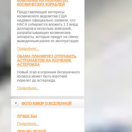
КОМПАНИИ НА РАЗРАБОТКУ
КОСМИЧЕСКИХ КОРАБЛЕЙ
Представляющие интересы
космического ведомства США
недавно официально заявили, что
НАСА собирается вложить 1.1 млрд
долларов в несколько компаний,
разрабатывающих космические
аппараты, которые придут на смену
выведенным ранее из эксплуатации.
Подробнее...
ОБАМА ПЛАНИРУЕТ ОТПРАВИТЬ
АСТРОНАВТОВ НА ИЗУЧЕНИЕ
АСТЕРОИДА
Новый этап в освоении бесконечного
космоса может быть короткий
перелет до астероида.
Подробнее...
ФОТО ЮМОР О ВСЕЛЕННОЙ
ЛУЧШЕ БЫ
Подробнее...
ЛЮБЛЮ ЛЮДЕЙ