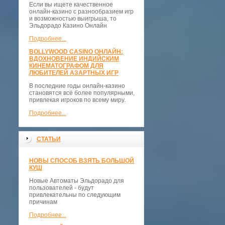
Если вы ищете качественное
онлайн-казино с разнообразием игр
и возможностью выигрыша, то
Эльдорадо Казино Онлайн
Подробнее...
BOLLYWOOD CASINO ОНЛАЙН:
ВДОХНОВЕНИЕ ИНДИЙСКИМ
КИНЕМАТОГРАФОМ ДЛЯ
ЛЮБИТЕЛЕЙ АЗАРТНЫХ ИГР
В последние годы онлайн-казино
становятся всё более популярными,
привлекая игроков по всему миру.
Подробнее...
СТАТЬИ
НОВЫ СПОСОБ ВЗЯТЬ БОЛЬШОЙ
КУШ
Новые Автоматы Эльдорадо для
пользователей - будут
привлекательны по следующим
причинам
Подробнее...