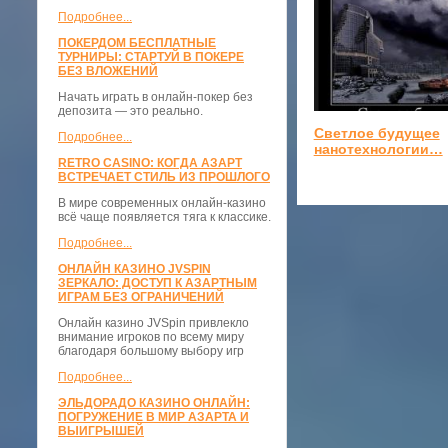
Подробнее...
ПОКЕРДОМ БЕСПЛАТНЫЕ
ТУРНИРЫ: СТАРТУЙ В ПОКЕРЕ
БЕЗ ВЛОЖЕНИЙ
Начать играть в онлайн-покер без
депозита — это реально.
Светлое будущее
Подробнее...
нанотехнологии…
RETRO CASINO: КОГДА АЗАРТ
ВСТРЕЧАЕТ СТИЛЬ ИЗ ПРОШЛОГО
В мире современных онлайн-казино
всё чаще появляется тяга к классике.
Подробнее...
ОНЛАЙН КАЗИНО JVSPIN
ЗЕРКАЛО: ДОСТУП К АЗАРТНЫМ
ИГРАМ БЕЗ ОГРАНИЧЕНИЙ
Онлайн казино JVSpin привлекло
внимание игроков по всему миру
благодаря большому выбору игр
Подробнее...
ЭЛЬДОРАДО КАЗИНО ОНЛАЙН:
ПОГРУЖЕНИЕ В МИР АЗАРТА И
ВЫИГРЫШЕЙ