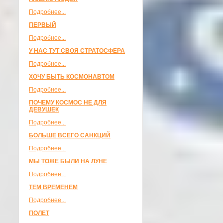
Подробнее...
ПЕРВЫЙ
Подробнее...
У НАС ТУТ СВОЯ СТРАТОСФЕРА
Подробнее...
ХОЧУ БЫТЬ КОСМОНАВТОМ
Подробнее...
ПОЧЕМУ КОСМОС НЕ ДЛЯ
ДЕВУШЕК
Подробнее...
БОЛЬШЕ ВСЕГО САНКЦИЙ
Подробнее...
МЫ ТОЖЕ БЫЛИ НА ЛУНЕ
Подробнее...
ТЕМ ВРЕМЕНЕМ
Подробнее...
ПОЛЕТ