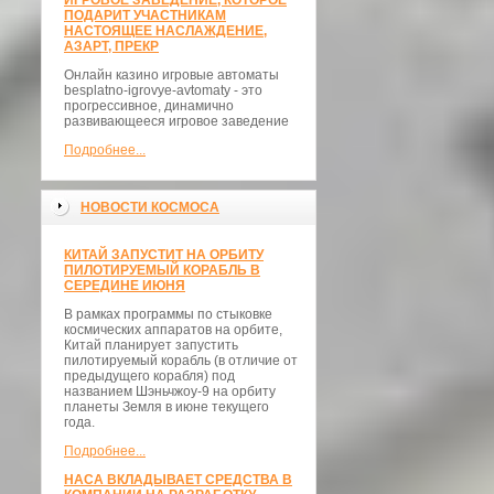
ИГРОВОЕ ЗАВЕДЕНИЕ, КОТОРОЕ
ПОДАРИТ УЧАСТНИКАМ
НАСТОЯЩЕЕ НАСЛАЖДЕНИЕ,
АЗАРТ, ПРЕКР
Онлайн казино игровые автоматы
besplatno-igrovye-avtomaty - это
прогрессивное, динамично
развивающееся игровое заведение
Подробнее...
НОВОСТИ КОСМОСА
КИТАЙ ЗАПУСТИТ НА ОРБИТУ
ПИЛОТИРУЕМЫЙ КОРАБЛЬ В
СЕРЕДИНЕ ИЮНЯ
В рамках программы по стыковке
космических аппаратов на орбите,
Китай планирует запустить
пилотируемый корабль (в отличие от
предыдущего корабля) под
названием Шэньчжоу-9 на орбиту
планеты Земля в июне текущего
года.
Подробнее...
НАСА ВКЛАДЫВАЕТ СРЕДСТВА В