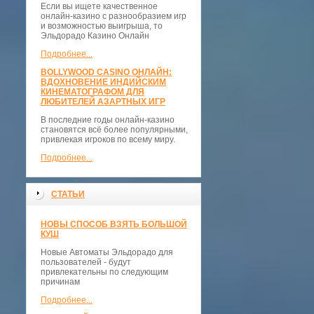
Если вы ищете качественное
онлайн-казино с разнообразием игр
и возможностью выигрыша, то
Эльдорадо Казино Онлайн
Подробнее...
BOLLYWOOD CASINO ОНЛАЙН:
ВДОХНОВЕНИЕ ИНДИЙСКИМ
КИНЕМАТОГРАФОМ ДЛЯ
ЛЮБИТЕЛЕЙ АЗАРТНЫХ ИГР
В последние годы онлайн-казино
становятся всё более популярными,
привлекая игроков по всему миру.
Подробнее...
СТАТЬИ
НОВЫ СПОСОБ ВЗЯТЬ БОЛЬШОЙ
КУШ
Новые Автоматы Эльдорадо для
пользователей - будут
привлекательны по следующим
причинам
Подробнее...