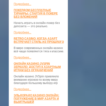
Подробнее...
ПОКЕРДОМ БЕСПЛАТНЫЕ
ТУРНИРЫ: СТАРТУЙ В ПОКЕРЕ
БЕЗ ВЛОЖЕНИЙ
Начать играть в онлайн-покер без
депозита — это реально.
Подробнее...
RETRO CASINO: КОГДА АЗАРТ
ВСТРЕЧАЕТ СТИЛЬ ИЗ ПРОШЛОГО
В мире современных онлайн-казино
всё чаще появляется тяга к классике.
Подробнее...
ОНЛАЙН КАЗИНО JVSPIN
ЗЕРКАЛО: ДОСТУП К АЗАРТНЫМ
ИГРАМ БЕЗ ОГРАНИЧЕНИЙ
Онлайн казино JVSpin привлекло
внимание игроков по всему миру
благодаря большому выбору игр
Подробнее...
ЭЛЬДОРАДО КАЗИНО ОНЛАЙН:
ПОГРУЖЕНИЕ В МИР АЗАРТА И
ВЫИГРЫШЕЙ