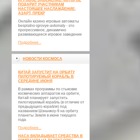
ИГРОВОЕ ЗАВЕДЕНИЕ, КОТОРОЕ
ПОДАРИТ УЧАСТНИКАМ
НАСТОЯЩЕЕ НАСЛАЖДЕНИЕ,
АЗАРТ, ПРЕКР
Онлайн казино игровые автоматы
besplatno-igrovye-avtomaty - это
прогрессивное, динамично
развивающееся игровое заведение
Подробнее...
НОВОСТИ КОСМОСА
КИТАЙ ЗАПУСТИТ НА ОРБИТУ
ПИЛОТИРУЕМЫЙ КОРАБЛЬ В
СЕРЕДИНЕ ИЮНЯ
В рамках программы по стыковке
космических аппаратов на орбите,
Китай планирует запустить
пилотируемый корабль (в отличие от
предыдущего корабля) под
названием Шэньчжоу-9 на орбиту
планеты Земля в июне текущего
года.
Подробнее...
НАСА ВКЛАДЫВАЕТ СРЕДСТВА В