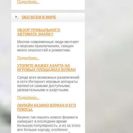
Подробнее...
ОБО ВСЕМ В МИРЕ
ОБЗОР ПРИБЫЛЬНОГО
АВТОМАТА SHARKY
Многие современные люди мечтают
о морских приключениях, таящих
много опасностей и романтики.
Подробнее...
УТОЛИТЕ ЖАЖДУ АЗАРТА НА
ИГРОВЫХ ПЛОЩАДКАХ ВУЛКАН
Среди всех возможных развлечений
в сети Интернет игровые аппараты
являются самыми доступными,
увлекательными и азартными.
Подробнее...
ОНЛАЙН КАЗИНО ВЛУКАН И ЕГО
ПЛЮСЫ.
Казино так сказать нового формата
набирает в последнее время
большую популярность, и из за этого
все больше народу, особенно