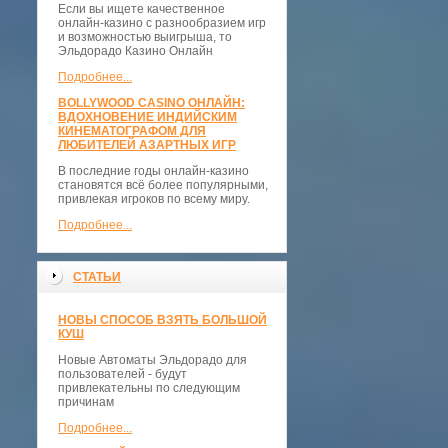
Если вы ищете качественное
онлайн-казино с разнообразием игр
и возможностью выигрыша, то
Эльдорадо Казино Онлайн
Подробнее...
BOLLYWOOD CASINO ОНЛАЙН:
ВДОХНОВЕНИЕ ИНДИЙСКИМ
КИНЕМАТОГРАФОМ ДЛЯ
ЛЮБИТЕЛЕЙ АЗАРТНЫХ ИГР
В последние годы онлайн-казино
становятся всё более популярными,
привлекая игроков по всему миру.
Подробнее...
СТАТЬИ
НОВЫ СПОСОБ ВЗЯТЬ БОЛЬШОЙ
КУШ
Новые Автоматы Эльдорадо для
пользователей - будут
привлекательны по следующим
причинам
Подробнее...