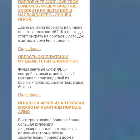
ПОПРОБУЙТЕ СЛОТ LOVE FROM
LONDON В ЛУЧШЕМ КАЧЕСТВЕ.
ЗАХОДИТЕ НА SLOTS-DOC И
НАСЛАЖДАЙТЕСЬ ЛУЧШЕЙ
ИГРОЙ.
Давно мечтали побывать в Лондоне,
но нет возможностей? Что же, тогда
стоит сыграть на портале Слотс Док
в автомат Love From London.
Подробнее...
ОБЛАСТЬ ЭКСПЛУАТАЦИИ
ФУНДАМЕНТНЫХ БЛОКОВ ФБС
Фундаментные блоки ФБС -
востребованный строительный
материал, производимый из
прочных тяжелых силикатных видов
бетона.
Подробнее...
ИГРАТЬ НА ИГРОВЫХ АВТОМАТАХ
МОЖНО НА АЗАРТНОМ ПОРТАЛЕ
AZINO
В интернет казино Азино собрана
большая коллекция
лицензированных слот машин, с
помощью которых можно
замечательно провести досуг и