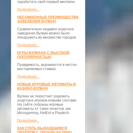
заработать свой первый миллион.
Подробнее...
НЕСОМНЕННЫЕ ПРЕИМУЩЕСТВА
ЗАВЕДЕНИЯ ВУЛКАН
Сравнительно недавно азартное
заведение Вулкан можно было
обнаружить во множестве городов.
Подробнее...
ИГРЫ ВУЛКАНА С ВЫСОКОЙ
ПОПУЛЯРНОСТЬЮ
Правдивость, выражается в честно
выставляемых ставках.
Подробнее...
НОВЫЕ ИГРОВЫЕ АВТОМАТЫ В
КАЗИНО ВУЛКАН
Вулкан не перестает радовать
азартных игроков новыми слотами.
На сайте собраны игровые
автоматы от таких гигантов, как
Microgaming, NetEnt и Playtech.
Подробнее...
КАК СТАТЬ ВЫДАЮЩИМСЯ
ЛИДЕРОМ С ОНЛАЙН КАЗИНО