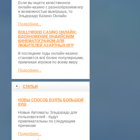
Если вы ищете качественное
онлайн-казино с разнообразием игр
и возможностью выигрыша, то
Эльдорадо Казино Онлайн
Подробнее...
BOLLYWOOD CASINO ОНЛАЙН:
ВДОХНОВЕНИЕ ИНДИЙСКИМ
КИНЕМАТОГРАФОМ ДЛЯ
ЛЮБИТЕЛЕЙ АЗАРТНЫХ ИГР
В последние годы онлайн-казино
становятся всё более популярными,
привлекая игроков по всему миру.
Подробнее...
СТАТЬИ
НОВЫ СПОСОБ ВЗЯТЬ БОЛЬШОЙ
КУШ
Новые Автоматы Эльдорадо для
пользователей - будут
привлекательны по следующим
причинам
Подробнее...