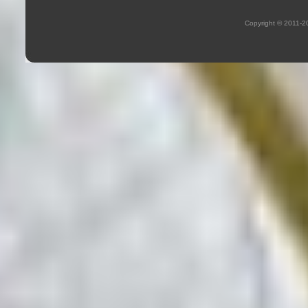
Copyright © 2011-