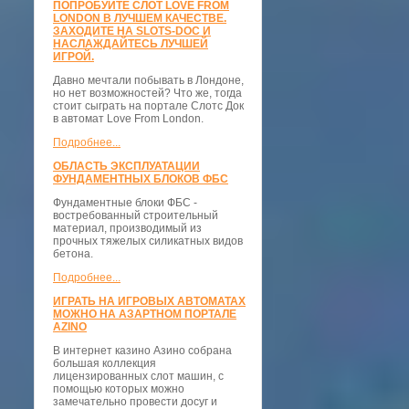
ПОПРОБУЙТЕ СЛОТ LOVE FROM
LONDON В ЛУЧШЕМ КАЧЕСТВЕ.
ЗАХОДИТЕ НА SLOTS-DOC И
НАСЛАЖДАЙТЕСЬ ЛУЧШЕЙ
ИГРОЙ.
Давно мечтали побывать в Лондоне,
но нет возможностей? Что же, тогда
стоит сыграть на портале Слотс Док
в автомат Love From London.
Подробнее...
ОБЛАСТЬ ЭКСПЛУАТАЦИИ
ФУНДАМЕНТНЫХ БЛОКОВ ФБС
Фундаментные блоки ФБС -
востребованный строительный
материал, производимый из
прочных тяжелых силикатных видов
бетона.
Подробнее...
ИГРАТЬ НА ИГРОВЫХ АВТОМАТАХ
МОЖНО НА АЗАРТНОМ ПОРТАЛЕ
AZINO
В интернет казино Азино собрана
большая коллекция
лицензированных слот машин, с
помощью которых можно
замечательно провести досуг и