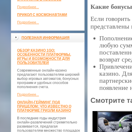
Какие бонусы
Подробнее...
ПРИКОЛ С КОСМОНАВТАМИ
Если говорить 
Подробнее...
представлены 
Пополнение
ПОЛЕЗНАЯ ИНФОРМАЦИЯ
любую сумм
ОБЗОР КАЗИНО 1GO:
поставленн
ОСОБЕННОСТИ ПЛАТФОРМЫ,
возврат ср
ИГРЫ И ВОЗМОЖНОСТИ ДЛЯ
ПОЛЬЗОВАТЕЛЕЙ
Привлечени
Современные онлайн-казино
казино. Дл
предлагают пользователям широкий
выбор игровых автоматов, бонусных
партнерски
программ и удобных способов
появление 
пополнения счета.
Подробнее...
Смотрите т
ОНЛАЙН-ГЕЙМИНГ ПОД
ПРИЦЕЛОМ: ЧТО ИЗВЕСТНО О
ПЛАТФОРМЕ ГРИЗЛИ КАЗИНО
В последние годы индустрия
онлайн-развлечений стремительно
развивается, предлагая
пользователям множество площадок