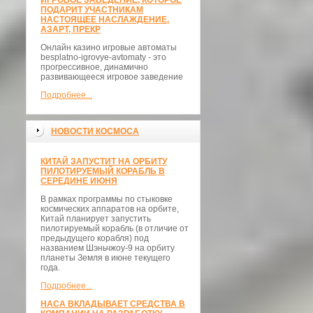
ИГРОВОЕ ЗАВЕДЕНИЕ, КОТОРОЕ
ПОДАРИТ УЧАСТНИКАМ
НАСТОЯЩЕЕ НАСЛАЖДЕНИЕ,
АЗАРТ, ПРЕКР
Онлайн казино игровые автоматы
besplatno-igrovye-avtomaty - это
прогрессивное, динамично
развивающееся игровое заведение
Подробнее...
НОВОСТИ КОСМОСА
КИТАЙ ЗАПУСТИТ НА ОРБИТУ
ПИЛОТИРУЕМЫЙ КОРАБЛЬ В
СЕРЕДИНЕ ИЮНЯ
В рамках программы по стыковке
космических аппаратов на орбите,
Китай планирует запустить
пилотируемый корабль (в отличие от
предыдущего корабля) под
названием Шэньчжоу-9 на орбиту
планеты Земля в июне текущего
года.
Подробнее...
НАСА ВКЛАДЫВАЕТ СРЕДСТВА В