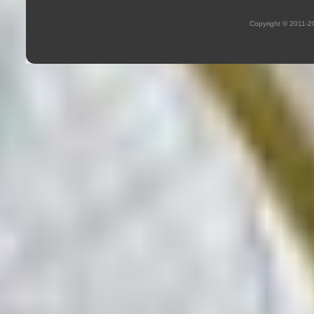
Copyright © 2011-