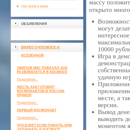
массу положит
Обо всём в мире
открыто много
Возможност
ОБЪЯВЛЕНИЯ
могут дела
интересное
максимальн
ВИДЕО О КОСМОСЕ И
10000 рубле
Игра в дем
ВСЕЛЕННОЙ
демонстрац
ЭКИПАЖ МКС ПОКАЗАЛ, КАК
собственны
РАЗВЛЕКАЕТСЯ В КОСМОСЕ
удачную иг
Подробнее...
Приложение
ЖЕСТЬ КАК ГОТОВЯТ
приложение
КОСМОНАВТОВ В РОССИИ
ПРИКОЛ
месте, а та
Подробнее...
версии.
ПЕРВЫЙ КОСМОНАВТ
Вывод дене
выводить д
Подробнее...
моментом я
ЧТО БУДЕТ ЕСЛИ ПУКНУТЬ ИЛИ
ЗАПЛАКАТЬ В КОСМОСЕ