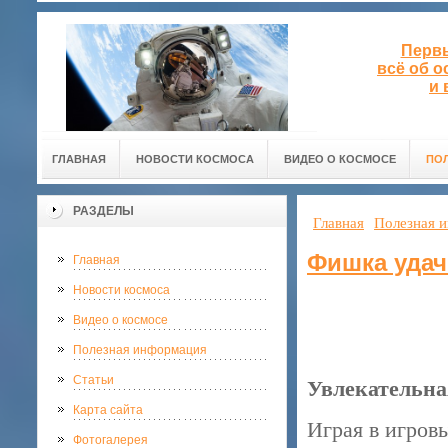
Первы
всё об 
и 
ГЛАВНАЯ
НОВОСТИ КОСМОСА
ВИДЕО О КОСМОСЕ
ПО
РАЗДЕЛЫ
Главная
Полезная 
Фишка уда
Главная
Новости космоса
Видео о космосе
Полезная информация
Статьи
Увлекательна
Карта сайта
Играя в игров
Фотогалерея