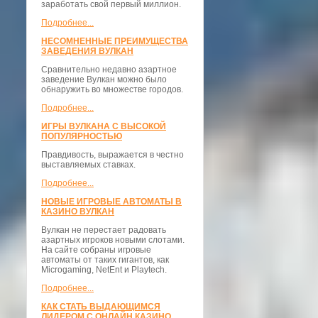
заработать свой первый миллион.
Подробнее...
НЕСОМНЕННЫЕ ПРЕИМУЩЕСТВА
ЗАВЕДЕНИЯ ВУЛКАН
Сравнительно недавно азартное
заведение Вулкан можно было
обнаружить во множестве городов.
Подробнее...
ИГРЫ ВУЛКАНА С ВЫСОКОЙ
ПОПУЛЯРНОСТЬЮ
Правдивость, выражается в честно
выставляемых ставках.
Подробнее...
НОВЫЕ ИГРОВЫЕ АВТОМАТЫ В
КАЗИНО ВУЛКАН
Вулкан не перестает радовать
азартных игроков новыми слотами.
На сайте собраны игровые
автоматы от таких гигантов, как
Microgaming, NetEnt и Playtech.
Подробнее...
КАК СТАТЬ ВЫДАЮЩИМСЯ
ЛИДЕРОМ С ОНЛАЙН КАЗИНО