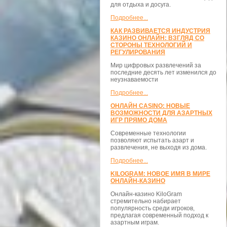
для отдыха и досуга.
Подробнее...
КАК РАЗВИВАЕТСЯ ИНДУСТРИЯ
КАЗИНО ОНЛАЙН: ВЗГЛЯД СО
СТОРОНЫ ТЕХНОЛОГИЙ И
РЕГУЛИРОВАНИЯ
Мир цифровых развлечений за
последние десять лет изменился до
неузнаваемости
Подробнее...
ОНЛАЙН CASINO: НОВЫЕ
ВОЗМОЖНОСТИ ДЛЯ АЗАРТНЫХ
ИГР ПРЯМО ДОМА
Современные технологии
позволяют испытать азарт и
развлечения, не выходя из дома.
Подробнее...
KILOGRAM: НОВОЕ ИМЯ В МИРЕ
ОНЛАЙН-КАЗИНО
Онлайн-казино KiloGram
стремительно набирает
популярность среди игроков,
предлагая современный подход к
азартным играм.