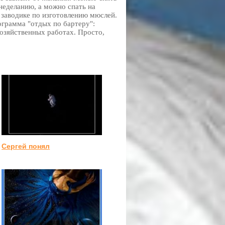
неделанию, а можно спать на
 заводике по изготовлению мюслей.
ограмма "отдых по бартеру":
хозяйственных работах. Просто,
Сергей понял