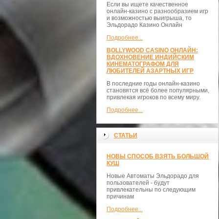
Если вы ищете качественное
онлайн-казино с разнообразием игр
и возможностью выигрыша, то
Эльдорадо Казино Онлайн
Подробнее...
BOLLYWOOD CASINO ОНЛАЙН:
ВДОХНОВЕНИЕ ИНДИЙСКИМ
КИНЕМАТОГРАФОМ ДЛЯ
ЛЮБИТЕЛЕЙ АЗАРТНЫХ ИГР
В последние годы онлайн-казино
становятся всё более популярными,
привлекая игроков по всему миру.
Подробнее...
СТАТЬИ
НОВЫ СПОСОБ ВЗЯТЬ БОЛЬШОЙ
КУШ
Новые Автоматы Эльдорадо для
пользователей - будут
привлекательны по следующим
причинам
Подробнее...