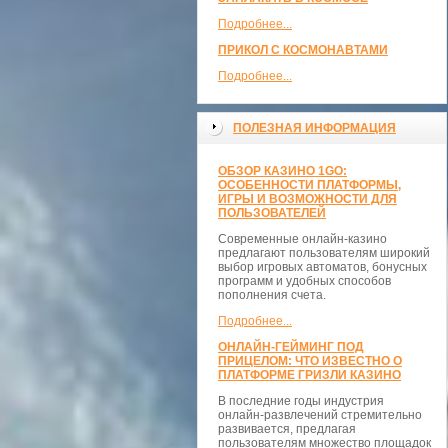
Подробнее...
ПРИКОЛ С КОСМОНАВТАМИ
Подробнее...
ПОЛЕЗНАЯ ИНФОРМАЦИЯ
ОБЗОР КАЗИНО 1GO:
ОСОБЕННОСТИ ПЛАТФОРМЫ,
ИГРЫ И ВОЗМОЖНОСТИ ДЛЯ
ПОЛЬЗОВАТЕЛЕЙ
Современные онлайн-казино
предлагают пользователям широкий
выбор игровых автоматов, бонусных
программ и удобных способов
пополнения счета.
Подробнее...
ОНЛАЙН-ГЕЙМИНГ ПОД
ПРИЦЕЛОМ: ЧТО ИЗВЕСТНО О
ПЛАТФОРМЕ ГРИЗЛИ КАЗИНО
В последние годы индустрия
онлайн-развлечений стремительно
развивается, предлагая
пользователям множество площадок