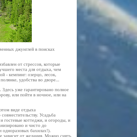
менных джунглей в поисках
збавлен от стрессов, которые
учшего места для отдыха, чем
й - кемпинг: озерцо, лесок,
олянке, удобства во дворе...
е. Здесь уже гарантировано полное
рову, или пойти в ночное, или на
 этом виде отдыха
 совместительству. Усадьба
и гостевые коттеджи, и огороды, и
низировано и чисто до
и одноразовых бахилах!).
все зависит от желания. Можно снять