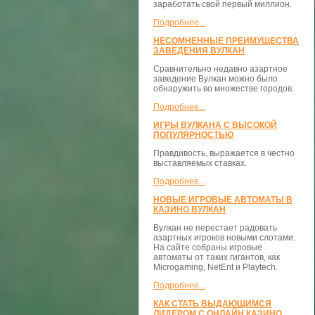
заработать свой первый миллион.
Подробнее...
НЕСОМНЕННЫЕ ПРЕИМУЩЕСТВА
ЗАВЕДЕНИЯ ВУЛКАН
Сравнительно недавно азартное
заведение Вулкан можно было
обнаружить во множестве городов.
Подробнее...
ИГРЫ ВУЛКАНА С ВЫСОКОЙ
ПОПУЛЯРНОСТЬЮ
Правдивость, выражается в честно
выставляемых ставках.
Подробнее...
НОВЫЕ ИГРОВЫЕ АВТОМАТЫ В
КАЗИНО ВУЛКАН
Вулкан не перестает радовать
азартных игроков новыми слотами.
На сайте собраны игровые
автоматы от таких гигантов, как
Microgaming, NetEnt и Playtech.
Подробнее...
КАК СТАТЬ ВЫДАЮЩИМСЯ
ЛИДЕРОМ С ОНЛАЙН КАЗИНО