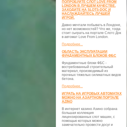
ПОПРОБУЙТЕ СЛОТ LOVE FROM
LONDON В ЛУЧШЕМ КАЧЕСТВЕ.
ЗАХОДИТЕ НА SLOTS-DOC И
НАСЛАЖДАЙТЕСЬ ЛУЧШЕЙ
ИГРОЙ.
Давно мечтали побывать в Лондоне,
но нет возможностей? Что же, тогда
стоит сыграть на портале Слотс Док
в автомат Love From London.
Подробнее...
ОБЛАСТЬ ЭКСПЛУАТАЦИИ
ФУНДАМЕНТНЫХ БЛОКОВ ФБС
Фундаментные блоки ФБС -
востребованный строительный
материал, производимый из
прочных тяжелых силикатных видов
бетона.
Подробнее...
ИГРАТЬ НА ИГРОВЫХ АВТОМАТАХ
МОЖНО НА АЗАРТНОМ ПОРТАЛЕ
AZINO
В интернет казино Азино собрана
большая коллекция
лицензированных слот машин, с
помощью которых можно
замечательно провести досуг и