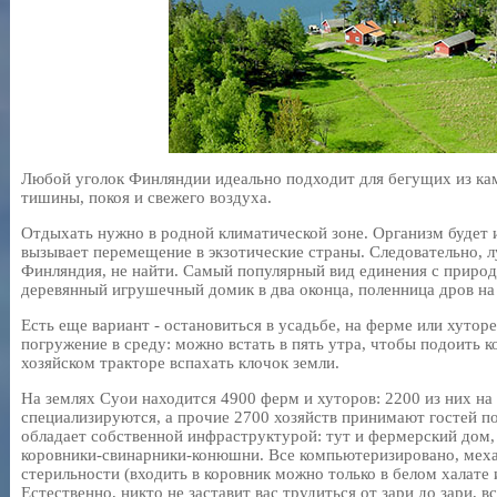
Любой уголок Финляндии идеально подходит для бегущих из ка
тишины, покоя и свежего воздуха.
Отдыхать нужно в родной климатической зоне. Организм будет и
вызывает перемещение в экзотические страны. Следовательно, л
Финляндия, не найти. Самый популярный вид единения с природо
деревянный игрушечный домик в два оконца, поленница дров на п
Есть еще вариант - остановиться в усадьбе, на ферме или хутор
погружение в среду: можно встать в пять утра, чтобы подоить ко
хозяйском тракторе вспахать клочок земли.
На землях Суои находится 4900 ферм и хуторов: 2200 из них на
специализируются, а прочие 2700 хозяйств принимают гостей по
обладает собственной инфраструктурой: тут и фермерский дом, 
коровники-свинарники-конюшни. Все компьютеризировано, меха
стерильности (входить в коровник можно только в белом халате 
Естественно, никто не заставит вас трудиться от зари до зари, 