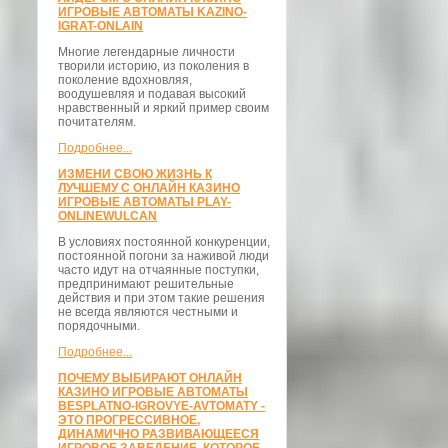
ИГРОВЫЕ АВТОМАТЫ KAZINO-
IGRAT-ONLAIN
Многие легендарные личности
творили историю, из поколения в
поколение вдохновляя,
воодушевляя и подавая высокий
нравственный и яркий пример своим
почитателям.
Подробнее...
ИЗМЕНИ СВОЮ ЖИЗНЬ К
ЛУЧШЕМУ С ОНЛАЙН КАЗИНО
ИГРОВЫЕ АВТОМАТЫ PLAY-
ONLINEWULCAN
В условиях постоянной конкуренции,
постоянной погони за наживой люди
часто идут на отчаянные поступки,
предпринимают решительные
действия и при этом такие решения
не всегда являются честными и
порядочными.
Подробнее...
ПОЧЕМУ ВЫБИРАЮТ ОНЛАЙН
КАЗИНО ИГРОВЫЕ АВТОМАТЫ
BESPLATNO-IGROVYE-AVTOMATY -
ЭТО ПРОГРЕССИВНОЕ,
ДИНАМИЧНО РАЗВИВАЮЩЕЕСЯ