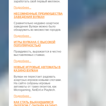
заработать свой первый миллион.
Подробнее...
НЕСОМНЕННЫЕ ПРЕИМУЩЕСТВА
ЗАВЕДЕНИЯ ВУЛКАН
Сравнительно недавно азартное
заведение Вулкан можно было
обнаружить во множестве городов.
Подробнее...
ИГРЫ ВУЛКАНА С ВЫСОКОЙ
ПОПУЛЯРНОСТЬЮ
Правдивость, выражается в честно
выставляемых ставках.
Подробнее...
НОВЫЕ ИГРОВЫЕ АВТОМАТЫ В
КАЗИНО ВУЛКАН
Вулкан не перестает радовать
азартных игроков новыми слотами.
На сайте собраны игровые
автоматы от таких гигантов, как
Microgaming, NetEnt и Playtech.
Подробнее...
КАК СТАТЬ ВЫДАЮЩИМСЯ
ЛИДЕРОМ С ОНЛАЙН КАЗИНО