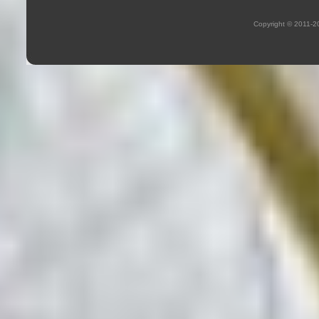
Copyright © 2011-