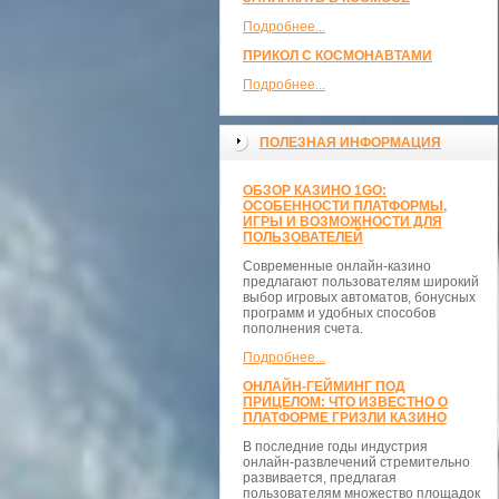
Подробнее...
ПРИКОЛ С КОСМОНАВТАМИ
Подробнее...
ПОЛЕЗНАЯ ИНФОРМАЦИЯ
ОБЗОР КАЗИНО 1GO:
ОСОБЕННОСТИ ПЛАТФОРМЫ,
ИГРЫ И ВОЗМОЖНОСТИ ДЛЯ
ПОЛЬЗОВАТЕЛЕЙ
Современные онлайн-казино
предлагают пользователям широкий
выбор игровых автоматов, бонусных
программ и удобных способов
пополнения счета.
Подробнее...
ОНЛАЙН-ГЕЙМИНГ ПОД
ПРИЦЕЛОМ: ЧТО ИЗВЕСТНО О
ПЛАТФОРМЕ ГРИЗЛИ КАЗИНО
В последние годы индустрия
онлайн-развлечений стремительно
развивается, предлагая
пользователям множество площадок