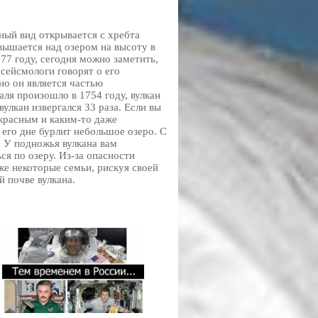
ный вид открывается с хребта
звышается над озером на высоту в
77 году, сегодня можно заметить,
 сейсмологи говорят о его
но он является частью
аля произошло в 1754 году, вулкан
вулкан извергался 33 раза. Если вы
красным и каким-то даже
 его дне бурлит небольшое озеро. С
 У подножья вулкана вам
я по озеру. Из-за опасности
 же некоторые семьи, рискуя своей
 почве вулкана.