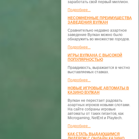
заработать свой первый миллион.
Подробнее...
НЕСОМНЕННЫЕ ПРЕИМУЩЕСТВА
ЗАВЕДЕНИЯ ВУЛКАН
Сравнительно недавно азартное
заведение Вулкан можно было
обнаружить во множестве городов.
Подробнее...
ИГРЫ ВУЛКАНА С ВЫСОКОЙ
ПОПУЛЯРНОСТЬЮ
Правдивость, выражается в честно
выставляемых ставках.
Подробнее...
НОВЫЕ ИГРОВЫЕ АВТОМАТЫ В
КАЗИНО ВУЛКАН
Вулкан не перестает радовать
азартных игроков новыми слотами.
На сайте собраны игровые
автоматы от таких гигантов, как
Microgaming, NetEnt и Playtech.
Подробнее...
КАК СТАТЬ ВЫДАЮЩИМСЯ
ЛИДЕРОМ С ОНЛАЙН КАЗИНО