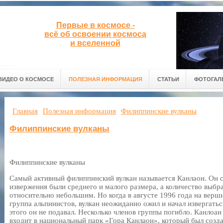
Первые в космосе -
всё об освоении космоса
и вселенной
ВИДЕО О КОСМОСЕ
ПОЛЕЗНАЯ ИНФОРМАЦИЯ
СТАТЬИ
ФОТОГАЛ
Главная
Полезная информация
Филиппинские вулканы
Филиппинские вулканы
Филиппинские вулканы
Самый активный филиппинский вулкан называется Канлаон. Он с 
извержения были среднего и малого размера, а количество выбр
относительно небольшим. Но когда в августе 1996 года на верш
группа альпинистов, вулкан неожиданно ожил и начал извергатьс
этого он не подавал. Несколько членов группы погибло. Канлоан
входит в национальный парк «Гора Канлаон», который был созда