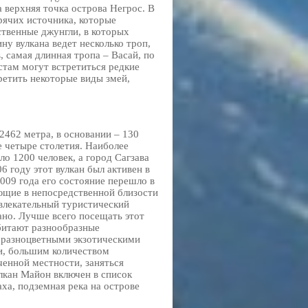
а верхняя точка острова Негрос. В
орячих источника, которые
ственные джунгли, в которых
у вулкана ведет несколько троп,
, самая длинная тропа – Васай, по
стам могут встретиться редкие
ретить некоторые виды змей,
2462 метра, в основании – 130
е четыре столетия. Наиболее
о 1200 человек, а город Сагзава
06 году этот вулкан был активен в
2009 года его состояние перешло в
ющие в непосредственной близости
ивлекательный туристический
ано. Лучше всего посещать этот
обитают разнообразные
 разноцветными экзотическими
и, большим количеством
ченной местности, заняться
лкан Майон включен в список
ха, подземная река на острове