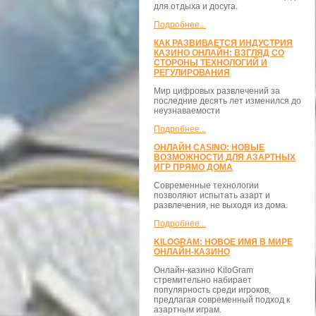
для отдыха и досуга.
Подробнее...
КАК РАЗВИВАЕТСЯ ИНДУСТРИЯ
КАЗИНО ОНЛАЙН: ВЗГЛЯД СО
СТОРОНЫ ТЕХНОЛОГИЙ И
РЕГУЛИРОВАНИЯ
Мир цифровых развлечений за
последние десять лет изменился до
неузнаваемости
Подробнее...
ОНЛАЙН CASINO: НОВЫЕ
ВОЗМОЖНОСТИ ДЛЯ АЗАРТНЫХ
ИГР ПРЯМО ДОМА
Современные технологии
позволяют испытать азарт и
развлечения, не выходя из дома.
Подробнее...
KILOGRAM: НОВОЕ ИМЯ В МИРЕ
ОНЛАЙН-КАЗИНО
Онлайн-казино KiloGram
стремительно набирает
популярность среди игроков,
предлагая современный подход к
азартным играм.