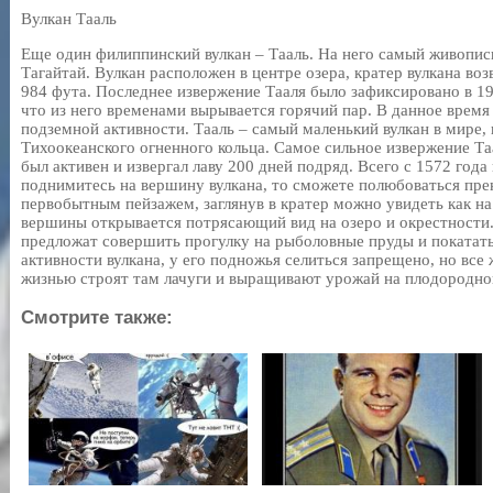
Вулкан Тааль
Еще один филиппинский вулкан – Тааль. На него самый живопис
Тагайтай. Вулкан расположен в центре озера, кратер вулкана во
984 фута. Последнее извержение Тааля было зафиксировано в 19
что из него временами вырывается горячий пар. В данное время
подземной активности. Тааль – самый маленький вулкан в мире, 
Тихоокеанского огненного кольца. Самое сильное извержение Та
был активен и извергал лаву 200 дней подряд. Всего с 1572 года 
поднимитесь на вершину вулкана, то сможете полюбоваться пре
первобытным пейзажем, заглянув в кратер можно увидеть как на
вершины открывается потрясающий вид на озеро и окрестности.
предложат совершить прогулку на рыболовные пруды и покататьс
активности вулкана, у его подножья селиться запрещено, но все
жизнью строят там лачуги и выращивают урожай на плодородной
Смотрите также: