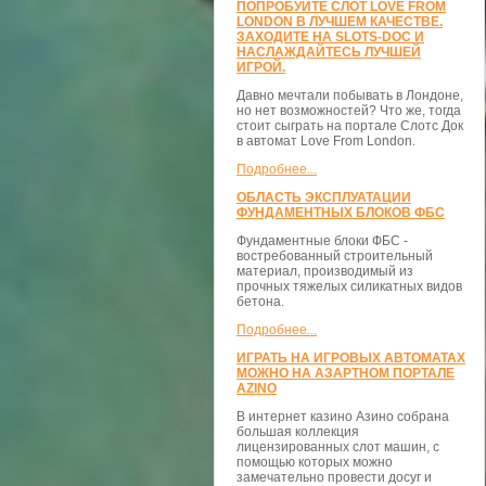
ПОПРОБУЙТЕ СЛОТ LOVE FROM
LONDON В ЛУЧШЕМ КАЧЕСТВЕ.
ЗАХОДИТЕ НА SLOTS-DOC И
НАСЛАЖДАЙТЕСЬ ЛУЧШЕЙ
ИГРОЙ.
Давно мечтали побывать в Лондоне,
но нет возможностей? Что же, тогда
стоит сыграть на портале Слотс Док
в автомат Love From London.
Подробнее...
ОБЛАСТЬ ЭКСПЛУАТАЦИИ
ФУНДАМЕНТНЫХ БЛОКОВ ФБС
Фундаментные блоки ФБС -
востребованный строительный
материал, производимый из
прочных тяжелых силикатных видов
бетона.
Подробнее...
ИГРАТЬ НА ИГРОВЫХ АВТОМАТАХ
МОЖНО НА АЗАРТНОМ ПОРТАЛЕ
AZINO
В интернет казино Азино собрана
большая коллекция
лицензированных слот машин, с
помощью которых можно
замечательно провести досуг и