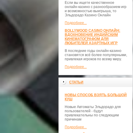
Если вы ищете качественное
онлайн-казино с разнообразием игр
и возможностью выигрыша, то
Эльдорадо Казино Онлайн
Подробнее...
BOLLYWOOD CASINO ОНЛАЙН:
ВДОХНОВЕНИЕ ИНДИЙСКИМ
КИНЕМАТОГРАФОМ ДЛЯ
ЛЮБИТЕЛЕЙ АЗАРТНЫХ ИГР
В последние годы онлайн-казино
становятся всё более популярными,
привлекая игроков по всему миру.
Подробнее...
СТАТЬИ
НОВЫ СПОСОБ ВЗЯТЬ БОЛЬШОЙ
КУШ
Новые Автоматы Эльдорадо для
пользователей - будут
привлекательны по следующим
причинам
Подробнее...