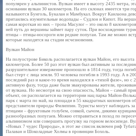
популярен у альпинистов. Вулкан имеет в высоту 2435 метра, эт
основании вулкан 30 километров. На его склонах имеется три г
называются Бунголь, Букалан и Мамбукал. Вокруг Канлаона дев
притаились изумительные водопады – Судлон и Кипот. На вершин
самая короткая из них – тропа Масулог – это около 8 километров
ней путь до вершины займет пару суток. При восхождении тури
птицы – птицы-носороги или редкие попугаи. Там же можно вст
которые находятся на стадии исчезновения.
Вулкан Майон
На полуострове Биколь располагается вулкан Майон, его высота 
километров. Более 50 раз этот вулкан был активным за последни
разрушительное извержение произошло в 1814 году, тогда погибл
был стерт с лица земли. 93 человека погибли в 1993 году. А в 20
последний раз и какое-то время находился в «тихой фазе», но с 
активную фазу, тогда даже были эвакуированы жители, прожива
от вулкана. Но несмотря на свою опасность, Майон – самый пр
объект, он располагается на территории нац парка Майон-Вольк
парк с марта по май, на площади в 55 квадратных километров 
представители природы Филиппин. Туристы могут наблюдать за
птицами – фруктовым голубем, совкой, сычом, дикими курицам
разнообразных попугаев. Можно отправиться в поход по пересе
альпинизмом или совершить прогулку на горном велосипеде. Ву
«Новых 7 чудес Природы», в этот же список включен риф Тубата
Палаван и Шоколадные Холмы в провинции Бохоль.