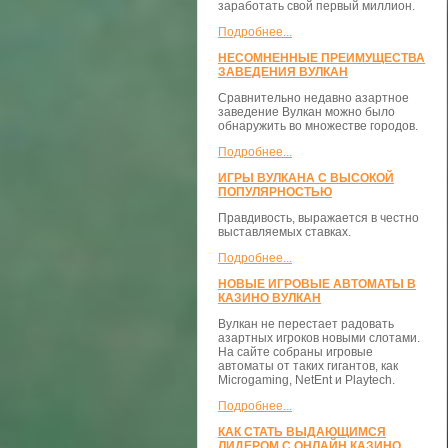
заработать свой первый миллион.
Подробнее...
НЕСОМНЕННЫЕ ПРЕИМУЩЕСТВА
ЗАВЕДЕНИЯ ВУЛКАН
Сравнительно недавно азартное
заведение Вулкан можно было
обнаружить во множестве городов.
Подробнее...
ИГРЫ ВУЛКАНА С ВЫСОКОЙ
ПОПУЛЯРНОСТЬЮ
Правдивость, выражается в честно
выставляемых ставках.
Подробнее...
НОВЫЕ ИГРОВЫЕ АВТОМАТЫ В
КАЗИНО ВУЛКАН
Вулкан не перестает радовать
азартных игроков новыми слотами.
На сайте собраны игровые
автоматы от таких гигантов, как
Microgaming, NetEnt и Playtech.
Подробнее...
КАК СТАТЬ ВЫДАЮЩИМСЯ
ЛИДЕРОМ С ОНЛАЙН КАЗИНО