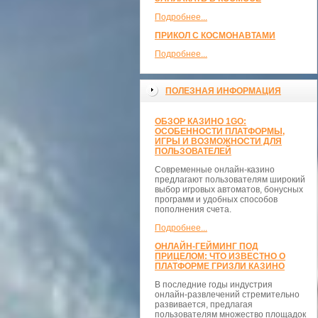
Подробнее...
ПРИКОЛ С КОСМОНАВТАМИ
Подробнее...
ПОЛЕЗНАЯ ИНФОРМАЦИЯ
ОБЗОР КАЗИНО 1GO:
ОСОБЕННОСТИ ПЛАТФОРМЫ,
ИГРЫ И ВОЗМОЖНОСТИ ДЛЯ
ПОЛЬЗОВАТЕЛЕЙ
Современные онлайн-казино
предлагают пользователям широкий
выбор игровых автоматов, бонусных
программ и удобных способов
пополнения счета.
Подробнее...
ОНЛАЙН-ГЕЙМИНГ ПОД
ПРИЦЕЛОМ: ЧТО ИЗВЕСТНО О
ПЛАТФОРМЕ ГРИЗЛИ КАЗИНО
В последние годы индустрия
онлайн-развлечений стремительно
развивается, предлагая
пользователям множество площадок