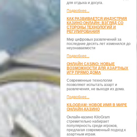
для отдыха и досуга.
Подробнее...
КАК РАЗВИВАЕТСЯ ИНДУСТРИЯ
КАЗИНО ОНЛАЙН: ВЗГЛЯД СО
СТОРОНЫ ТЕХНОЛОГИЙ И
РЕГУЛИРОВАНИЯ
Мир цифровых развлечений за
последние десять лет изменился до
неузнаваемости
Подробнее...
ОНЛАЙН CASINO: НОВЫЕ
ВОЗМОЖНОСТИ ДЛЯ АЗАРТНЫХ
ИГР ПРЯМО ДОМА
Современные технологии
позволяют испытать азарт и
развлечения, не выходя из дома.
Подробнее...
KILOGRAM: НОВОЕ ИМЯ В МИРЕ
ОНЛАЙН-КАЗИНО
Онлайн-казино KiloGram
стремительно набирает
популярность среди игроков,
предлагая современный подход к
азартным играм.