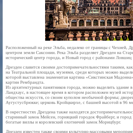
Расположенный на реке Эльба, недалеко от границы с Чехией, 
центром земли Саксонии. Река Эльба разделяет Дрезден на Стары
исторический центр города, и Новый город с районами Ловшиц
Дрезден славится своими достопримечательностями такими, как
на Театральной площади, музеями, среди которых можно выдели
которой выставлена знаменитая картина «Сикстинская Мадонна»
картин Рембрандта.
Из архитектурных памятников города, можно выделить здание в 
Ландхаус, в настоящее время в котором расположен музей истор
общества искусств, со своим куполом необычной формы; дворе
Аугустусбрюкке; церковь Кройцкирхе, с башней высотой в 96 м
В окрестностях Дрездена также находятся достопримечательнос
старинный замок Мейсен, горняцкий городок Фрайберг, и город 
богатые виллы и королевский охотничий замок Морицбург.
Дрезден известен также своими культурно-массовыми мероприяти