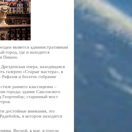
Дрезден является административным
й город, где и находится
 и Пишен.
 Дрезденская опера, находящаяся
ть галерею «Старые мастера», в
 Рафаэля и богатое собрание
стиле раннего классицизма –
ии города; здание Саксонского
ц Георгенбау; старинный мост
етров.
ти достойные внимания, это
Радебойль, в котором находятся
ями. Весной, в мае, в городе