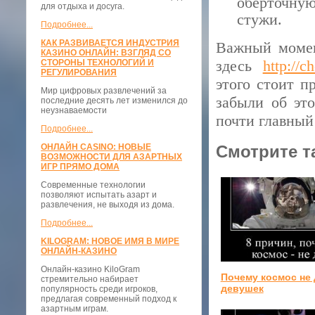
оберточную
для отдыха и досуга.
стужи.
Подробнее...
КАК РАЗВИВАЕТСЯ ИНДУСТРИЯ
Важный момент
КАЗИНО ОНЛАЙН: ВЗГЛЯД СО
здесь
http://c
СТОРОНЫ ТЕХНОЛОГИЙ И
РЕГУЛИРОВАНИЯ
этого стоит п
Мир цифровых развлечений за
забыли об эт
последние десять лет изменился до
неузнаваемости
почти главный
Подробнее...
ОНЛАЙН CASINO: НОВЫЕ
Смотрите т
ВОЗМОЖНОСТИ ДЛЯ АЗАРТНЫХ
ИГР ПРЯМО ДОМА
Современные технологии
позволяют испытать азарт и
развлечения, не выходя из дома.
Подробнее...
KILOGRAM: НОВОЕ ИМЯ В МИРЕ
ОНЛАЙН-КАЗИНО
Онлайн-казино KiloGram
Почему космос не 
стремительно набирает
девушек
популярность среди игроков,
предлагая современный подход к
азартным играм.