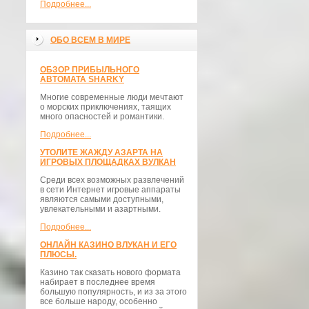
Подробнее...
ОБО ВСЕМ В МИРЕ
ОБЗОР ПРИБЫЛЬНОГО
АВТОМАТА SHARKY
Многие современные люди мечтают
о морских приключениях, таящих
много опасностей и романтики.
Подробнее...
УТОЛИТЕ ЖАЖДУ АЗАРТА НА
ИГРОВЫХ ПЛОЩАДКАХ ВУЛКАН
Среди всех возможных развлечений
в сети Интернет игровые аппараты
являются самыми доступными,
увлекательными и азартными.
Подробнее...
ОНЛАЙН КАЗИНО ВЛУКАН И ЕГО
ПЛЮСЫ.
Казино так сказать нового формата
набирает в последнее время
большую популярность, и из за этого
все больше народу, особенно