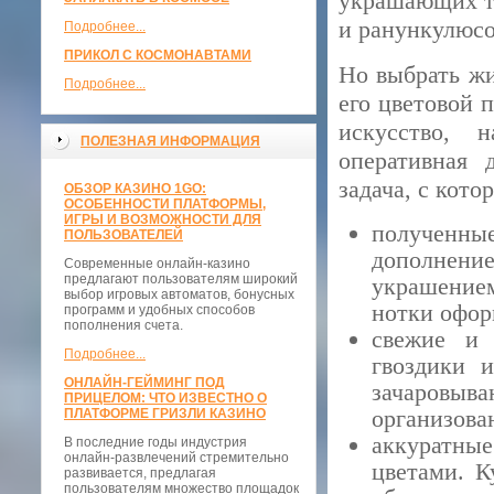
украшающих те
и ранункулюсов
Подробнее...
ПРИКОЛ С КОСМОНАВТАМИ
Но выбрать жи
Подробнее...
его цветовой 
искусство, 
ПОЛЕЗНАЯ ИНФОРМАЦИЯ
оперативная 
задача, с кото
ОБЗОР КАЗИНО 1GO:
ОСОБЕННОСТИ ПЛАТФОРМЫ,
ИГРЫ И ВОЗМОЖНОСТИ ДЛЯ
полученные
ПОЛЬЗОВАТЕЛЕЙ
дополнен
Современные онлайн-казино
предлагают пользователям широкий
украшением
выбор игровых автоматов, бонусных
нотки офор
программ и удобных способов
пополнения счета.
свежие и 
Подробнее...
гвоздики 
ОНЛАЙН-ГЕЙМИНГ ПОД
зачаровыва
ПРИЦЕЛОМ: ЧТО ИЗВЕСТНО О
организова
ПЛАТФОРМЕ ГРИЗЛИ КАЗИНО
аккуратные
В последние годы индустрия
онлайн-развлечений стремительно
цветами. К
развивается, предлагая
пользователям множество площадок