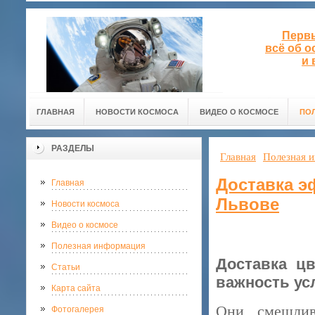
Первы
всё об 
и 
ГЛАВНАЯ
НОВОСТИ КОСМОСА
ВИДЕО О КОСМОСЕ
ПО
РАЗДЕЛЫ
Главная
Полезная 
Доставка э
Главная
Львове
Новости космоса
Видео о космосе
Полезная информация
Доставка цв
Статьи
важность ус
Карта сайта
Они смешлив
Фотогалерея