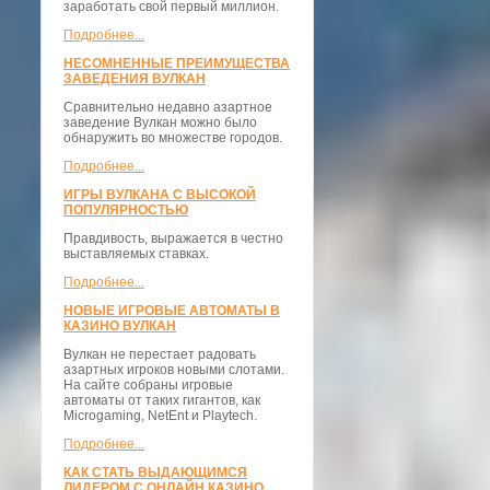
заработать свой первый миллион.
Подробнее...
НЕСОМНЕННЫЕ ПРЕИМУЩЕСТВА
ЗАВЕДЕНИЯ ВУЛКАН
Сравнительно недавно азартное
заведение Вулкан можно было
обнаружить во множестве городов.
Подробнее...
ИГРЫ ВУЛКАНА С ВЫСОКОЙ
ПОПУЛЯРНОСТЬЮ
Правдивость, выражается в честно
выставляемых ставках.
Подробнее...
НОВЫЕ ИГРОВЫЕ АВТОМАТЫ В
КАЗИНО ВУЛКАН
Вулкан не перестает радовать
азартных игроков новыми слотами.
На сайте собраны игровые
автоматы от таких гигантов, как
Microgaming, NetEnt и Playtech.
Подробнее...
КАК СТАТЬ ВЫДАЮЩИМСЯ
ЛИДЕРОМ С ОНЛАЙН КАЗИНО