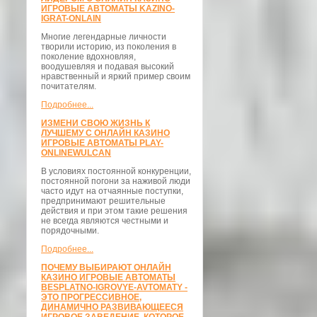
ИГРОВЫЕ АВТОМАТЫ KAZINO-
IGRAT-ONLAIN
Многие легендарные личности
творили историю, из поколения в
поколение вдохновляя,
воодушевляя и подавая высокий
нравственный и яркий пример своим
почитателям.
Подробнее...
ИЗМЕНИ СВОЮ ЖИЗНЬ К
ЛУЧШЕМУ С ОНЛАЙН КАЗИНО
ИГРОВЫЕ АВТОМАТЫ PLAY-
ONLINEWULCAN
В условиях постоянной конкуренции,
постоянной погони за наживой люди
часто идут на отчаянные поступки,
предпринимают решительные
действия и при этом такие решения
не всегда являются честными и
порядочными.
Подробнее...
ПОЧЕМУ ВЫБИРАЮТ ОНЛАЙН
КАЗИНО ИГРОВЫЕ АВТОМАТЫ
BESPLATNO-IGROVYE-AVTOMATY -
ЭТО ПРОГРЕССИВНОЕ,
ДИНАМИЧНО РАЗВИВАЮЩЕЕСЯ