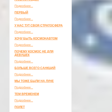
Подробнее...
ПЕРВЫЙ
Подробнее...
У НАС ТУТ СВОЯ СТРАТОСФЕРА
Подробнее...
ХОЧУ БЫТЬ КОСМОНАВТОМ
Подробнее...
ПОЧЕМУ КОСМОС НЕ ДЛЯ
ДЕВУШЕК
Подробнее...
БОЛЬШЕ ВСЕГО САНКЦИЙ
Подробнее...
МЫ ТОЖЕ БЫЛИ НА ЛУНЕ
Подробнее...
ТЕМ ВРЕМЕНЕМ
Подробнее...
ПОЛЕТ