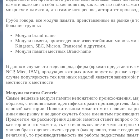
памяти включает в себя такие понятия, как качество пайки само
микросхем памяти и, что самое интересное, авторитет производ
Грубо говоря, все модули памяти, представленные на рынке (в то
большие группы:
Модули brand-name
Модули памяти, произведенные известнейшими мировыми п
Kingston, SEC, Micron, Transcend и другими.
Модули памяти местных Brand-name
В данном случае это изделия ряда фирм (яркими представителя
NCP, Mtec, IBM), продукция которых доминирует на рынке в ср
случае популярность тех или иных изделий является зависимой г
местности к местности.
Модули памяти Generic
Самые дешевые модули памяти непонятного происхождения, м
образом, с непонятными идентификаторами производителя. Зап
ценовой категории. Положительным моментом их наличия на рын
динамики рынку и не дают скучать более именитым производит
Предметом же рассмотрения данной заметки станет вопрос о то
категории и что может дать его использование в компьютерных с
уровня брака оценить очень трудно (как правило, такие сведени
печатями), то производительность же работы подсистемы памя