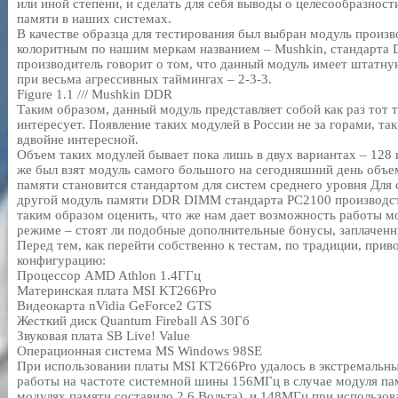
или иной степени, и сделать для себя выводы о целесообразнос
памяти в наших системах.
В качестве образца для тестирования был выбран модуль произв
колоритным по нашим меркам названием – Mushkin, стандарт
производитель говорит о том, что данный модуль имеет штатн
при весьма агрессивных таймингах – 2-3-3.
Figure 1.1 /// Mushkin DDR
Таким образом, данный модуль представляет собой как раз тот 
интересует. Появление таких модулей в России не за горами, так
вдвойне интересной.
Объем таких модулей бывает пока лишь в двух вариантах – 128 
же был взят модуль самого большого на сегодняшний день объе
памяти становится стандартом для систем среднего уровня Для 
другой модуль памяти DDR DIMM стандарта PC2100 производст
таким образом оценить, что же нам дает возможность работы м
режиме – стоят ли подобные дополнительные бонусы, заплаченны
Перед тем, как перейти собственно к тестам, по традиции, при
конфигурацию:
Процессор AMD Athlon 1.4ГГц
Материнская плата MSI KT266Pro
Видеокарта nVidia GeForce2 GTS
Жесткий диск Quantum Fireball AS 30Гб
Звуковая плата SB Live! Value
Операционная система MS Windows 98SE
При использовании платы MSI KT266Pro удалось в экстремальны
работы на частоте системной шины 156МГц в случае модуля па
модулях памяти составило 2.6 Вольта), и 148МГц при использов