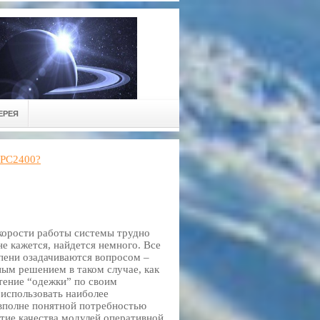
ЕРЕЯ
 PC2400?
корости работы системы трудно
е кажется, найдется немного. Все
пени озадачиваются вопросом –
ным решением в таком случае, как
етение “одежки” по своим
 использовать наиболее
 вполне понятной потребностью
тие качества модулей оперативной