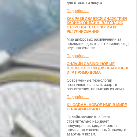
для отдыха и досуга.
Подробнее...
КАК РАЗВИВАЕТСЯ ИНДУСТРИЯ
КАЗИНО ОНЛАЙН: ВЗГЛЯД СО
СТОРОНЫ ТЕХНОЛОГИЙ И
РЕГУЛИРОВАНИЯ
Мир цифровых развлечений за
последние десять лет изменился до
неузнаваемости
Подробнее...
ОНЛАЙН CASINO: НОВЫЕ
ВОЗМОЖНОСТИ ДЛЯ АЗАРТНЫХ
ИГР ПРЯМО ДОМА
Современные технологии
позволяют испытать азарт и
развлечения, не выходя из дома.
Подробнее...
KILOGRAM: НОВОЕ ИМЯ В МИРЕ
ОНЛАЙН-КАЗИНО
Онлайн-казино KiloGram
стремительно набирает
популярность среди игроков,
предлагая современный подход к
азартным играм.