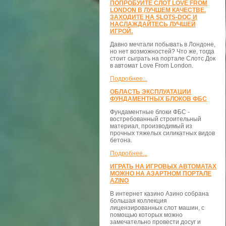
ПОПРОБУЙТЕ СЛОТ LOVE FROM
LONDON В ЛУЧШЕМ КАЧЕСТВЕ.
ЗАХОДИТЕ НА SLOTS-DOC И
НАСЛАЖДАЙТЕСЬ ЛУЧШЕЙ
ИГРОЙ.
Давно мечтали побывать в Лондоне,
но нет возможностей? Что же, тогда
стоит сыграть на портале Слотс Док
в автомат Love From London.
Подробнее...
ОБЛАСТЬ ЭКСПЛУАТАЦИИ
ФУНДАМЕНТНЫХ БЛОКОВ ФБС
Фундаментные блоки ФБС -
востребованный строительный
материал, производимый из
прочных тяжелых силикатных видов
бетона.
Подробнее...
ИГРАТЬ НА ИГРОВЫХ АВТОМАТАХ
МОЖНО НА АЗАРТНОМ ПОРТАЛЕ
AZINO
В интернет казино Азино собрана
большая коллекция
лицензированных слот машин, с
помощью которых можно
замечательно провести досуг и