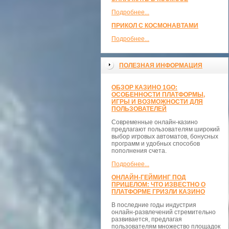
Подробнее...
ПРИКОЛ С КОСМОНАВТАМИ
Подробнее...
ПОЛЕЗНАЯ ИНФОРМАЦИЯ
ОБЗОР КАЗИНО 1GO:
ОСОБЕННОСТИ ПЛАТФОРМЫ,
ИГРЫ И ВОЗМОЖНОСТИ ДЛЯ
ПОЛЬЗОВАТЕЛЕЙ
Современные онлайн-казино
предлагают пользователям широкий
выбор игровых автоматов, бонусных
программ и удобных способов
пополнения счета.
Подробнее...
ОНЛАЙН-ГЕЙМИНГ ПОД
ПРИЦЕЛОМ: ЧТО ИЗВЕСТНО О
ПЛАТФОРМЕ ГРИЗЛИ КАЗИНО
В последние годы индустрия
онлайн-развлечений стремительно
развивается, предлагая
пользователям множество площадок