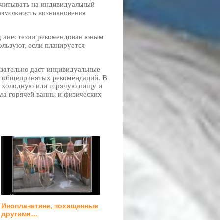
считывать на индивидуальный
возможность возникновения
од анестезии рекомендован юным
льзуют, если планируется
зательно даст индивидуальные
я общепринятых рекомендаций. В
ур холодную или горячую пищу и
ема горячей ванны и физических
Инопланетяне, похищенные
другими…