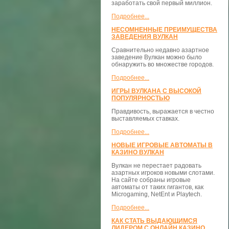
заработать свой первый миллион.
Подробнее...
НЕСОМНЕННЫЕ ПРЕИМУЩЕСТВА
ЗАВЕДЕНИЯ ВУЛКАН
Сравнительно недавно азартное
заведение Вулкан можно было
обнаружить во множестве городов.
Подробнее...
ИГРЫ ВУЛКАНА С ВЫСОКОЙ
ПОПУЛЯРНОСТЬЮ
Правдивость, выражается в честно
выставляемых ставках.
Подробнее...
НОВЫЕ ИГРОВЫЕ АВТОМАТЫ В
КАЗИНО ВУЛКАН
Вулкан не перестает радовать
азартных игроков новыми слотами.
На сайте собраны игровые
автоматы от таких гигантов, как
Microgaming, NetEnt и Playtech.
Подробнее...
КАК СТАТЬ ВЫДАЮЩИМСЯ
ЛИДЕРОМ С ОНЛАЙН КАЗИНО