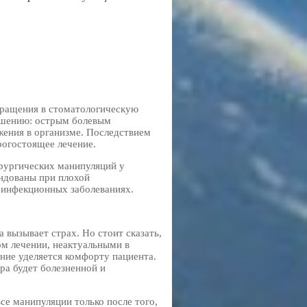
ращения в стоматологическую
удшению: острым болевым
жения в организме. Последствием
рогостоящее лечение.
рургических манипуляций у
ендованы при плохой
и инфекционных заболеваниях.
вызывает страх. Но стоит сказать,
ом лечении, неактуальными в
ние уделяется комфорту пациента.
ра будет болезненной и
е манипуляции только после того,