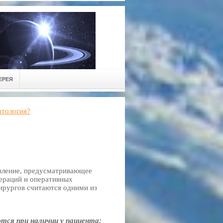
ЕРЕЯ
атология?
вление, предусматривающее
пераций и оперативных
хирургов считаются одними из
тся при наличии у пациента: