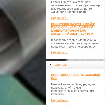
Если вы ищете качественное
онлайн-казино с разнообразием игр
и возможностью выигрыша, то
Эльдорадо Казино Онлайн
Подробнее...
BOLLYWOOD CASINO ОНЛАЙН:
ВДОХНОВЕНИЕ ИНДИЙСКИМ
КИНЕМАТОГРАФОМ ДЛЯ
ЛЮБИТЕЛЕЙ АЗАРТНЫХ ИГР
В последние годы онлайн-казино
становятся всё более популярными,
привлекая игроков по всему миру.
Подробнее...
СТАТЬИ
НОВЫ СПОСОБ ВЗЯТЬ БОЛЬШОЙ
КУШ
Новые Автоматы Эльдорадо для
пользователей - будут
привлекательны по следующим
причинам
Подробнее...