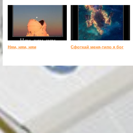
Ням, ням, ням
Сфоткай меня-типо я бог