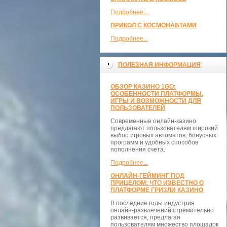
Подробнее...
ПРИКОЛ С КОСМОНАВТАМИ
Подробнее...
ПОЛЕЗНАЯ ИНФОРМАЦИЯ
ОБЗОР КАЗИНО 1GO:
ОСОБЕННОСТИ ПЛАТФОРМЫ,
ИГРЫ И ВОЗМОЖНОСТИ ДЛЯ
ПОЛЬЗОВАТЕЛЕЙ
Современные онлайн-казино
предлагают пользователям широкий
выбор игровых автоматов, бонусных
программ и удобных способов
пополнения счета.
Подробнее...
ОНЛАЙН-ГЕЙМИНГ ПОД
ПРИЦЕЛОМ: ЧТО ИЗВЕСТНО О
ПЛАТФОРМЕ ГРИЗЛИ КАЗИНО
В последние годы индустрия
онлайн-развлечений стремительно
развивается, предлагая
пользователям множество площадок