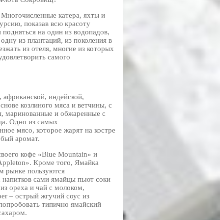
 Многочисленные катера, яхты и
курсию, показав всю красоту
 подняться на один из водопадов,
одну из плантаций, из поколения в
зжать из отеля, многие из которых
 удовлетворить самого
, африканской, индейской,
снове козлиного мяса и ветчины, с
ы, маринованные и обжаренные с
нца. Одно из самых
ное мясо, которое жарят на костре
обый аромат.
воего кофе «Blue Mountain» и
Appleton». Кроме того, Ямайка
ом рынке пользуются
х напитков сами ямайцы пьют соки
из ореха и чай с молоком,
er – острый жгучий соус из
 попробовать типично ямайский
сахаром.