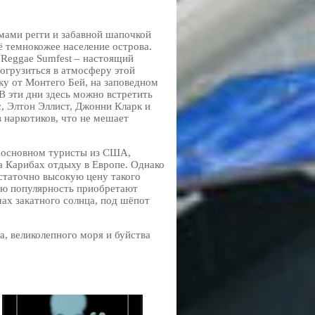
тмами регги и забавной шапочкой
ё темнокожее население острова.
 Reggae Sumfest – настоящий
огрузиться в атмосферу этой
ку от Монтего Бей, на заповедном
 В эти дни здесь можно встретить
с, Элтон Эллист, Джонни Кларк и
 наркотиков, что не мешает
в основном туристы из США,
 Карибах отдыху в Европе. Однако
статочно высокую цену такого
шую популярность приобретают
чах закатного солнца, под шёпот
а, великолепного моря и буйства