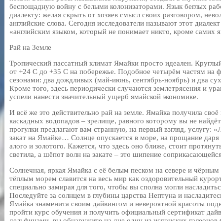
беспощадную войну с белыми колонизаторами. Язык беглых раб
диалекту: желая скрыть от хозяев смысл своих разговором, нево
английские слова. Сегодня исследователи называют этот диалект
«английским языком, который не понимает никто, кроме самих 
Рай на Земле
Тропический пассатный климат Ямайки просто идеален. Круглый
от +24 C до +35 C на побережье. Подобное четырём частям на ф
сезонами: два дождливых (май-июнь, сентябрь-ноябрь) и два сух
Кроме того, здесь периодически случаются землетрясения и ура
успели нанести значительный ущерб ямайской экономике.
И всё же это действительно рай на земле. Ямайка получила своё
каскадных водопадов – зрелище, равного которому вы не найдё
прогулки предлагают вам странную, на первый взгляд, услугу: «
закат на Ямайке… Солнце опускается в море, на прощание даря
алого и золотого. Кажется, что здесь оно ближе, стоит протянут
светила, а шёпот волн на закате – это шипение соприкасающейс
Солнечная, яркая Ямайка с её белым песком на севере и чёрным
тёплым морем славится на весь мир как оздоровительный курорт
специально замирая для того, чтобы вы сполна могли насладить
Последуйте за солнцем в глубины царства Нептуна и насладите
Ямайка знаменита своим дайвингом и невероятной красоты по
пройти курс обучения и получить официальный сертификат дайв
дельфинами, вы обнаружите на дне один из испанских галеонов