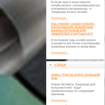
Если вы ищете качественное
онлайн-казино с разнообразием игр
и возможностью выигрыша, то
Эльдорадо Казино Онлайн
Подробнее...
BOLLYWOOD CASINO ОНЛАЙН:
ВДОХНОВЕНИЕ ИНДИЙСКИМ
КИНЕМАТОГРАФОМ ДЛЯ
ЛЮБИТЕЛЕЙ АЗАРТНЫХ ИГР
В последние годы онлайн-казино
становятся всё более популярными,
привлекая игроков по всему миру.
Подробнее...
СТАТЬИ
НОВЫ СПОСОБ ВЗЯТЬ БОЛЬШОЙ
КУШ
Новые Автоматы Эльдорадо для
пользователей - будут
привлекательны по следующим
причинам
Подробнее...