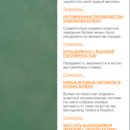
заработать свой первый миллион.
Подробнее...
НЕСОМНЕННЫЕ ПРЕИМУЩЕСТВА
ЗАВЕДЕНИЯ ВУЛКАН
Сравнительно недавно азартное
заведение Вулкан можно было
обнаружить во множестве городов.
Подробнее...
ИГРЫ ВУЛКАНА С ВЫСОКОЙ
ПОПУЛЯРНОСТЬЮ
Правдивость, выражается в честно
выставляемых ставках.
Подробнее...
НОВЫЕ ИГРОВЫЕ АВТОМАТЫ В
КАЗИНО ВУЛКАН
Вулкан не перестает радовать
азартных игроков новыми слотами.
На сайте собраны игровые
автоматы от таких гигантов, как
Microgaming, NetEnt и Playtech.
Подробнее...
КАК СТАТЬ ВЫДАЮЩИМСЯ
ЛИДЕРОМ С ОНЛАЙН КАЗИНО