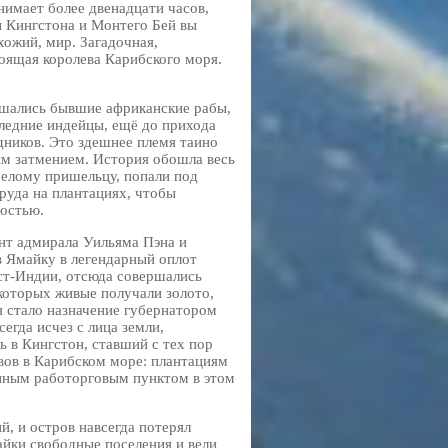
нимает более двенадцати часов,
ы Кингстона и Монтего Бей вы
хожий, мир. Загадочная,
тоящая королева Карибского моря.
мешались бывшие африканские рабы,
следние индейцы, ещё до прихода
ников. Это здешнее племя таино
ым затмением. История обошла весь
белому пришельцу, попали под
труда на плантациях, чтобы
ностью.
нт адмирала Уильяма Пэна и
в Ямайку в легендарный оплот
ест-Индии, отсюда совершались
 которых живые получали золото,
 стало назначение губернатором
егда исчез с лица земли,
в Кингстон, ставший с тех пор
вов в Карибском море: плантациям
упным работорговым пунктом в этом
й, и остров навсегда потерял
айки свободные поселения и вели