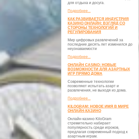
для отдыха и досуга.
Подробнее...
КАК РАЗВИВАЕТСЯ ИНДУСТРИЯ
КАЗИНО ОНЛАЙН: ВЗГЛЯД СО
СТОРОНЫ ТЕХНОЛОГИЙ И
РЕГУЛИРОВАНИЯ
Мир цифровых развлечений за
последние десять лет изменился до
неузнаваемости
Подробнее...
ОНЛАЙН CASINO: НОВЫЕ
ВОЗМОЖНОСТИ ДЛЯ АЗАРТНЫХ
ИГР ПРЯМО ДОМА
Современные технологии
позволяют испытать азарт и
развлечения, не выходя из дома.
Подробнее...
KILOGRAM: НОВОЕ ИМЯ В МИРЕ
ОНЛАЙН-КАЗИНО
Онлайн-казино KiloGram
стремительно набирает
популярность среди игроков,
предлагая современный подход к
азартным играм.