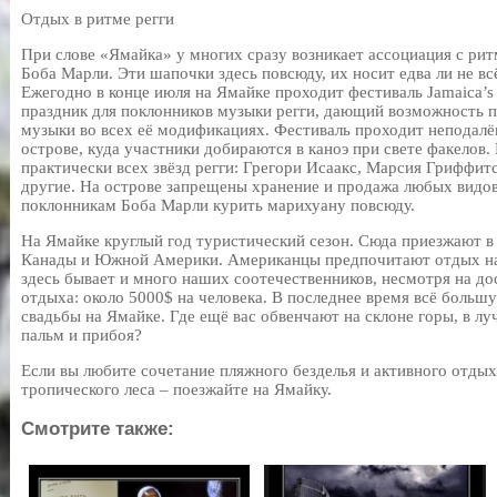
Отдых в ритме регги
При слове «Ямайка» у многих сразу возникает ассоциация с ри
Боба Марли. Эти шапочки здесь повсюду, их носит едва ли не вс
Ежегодно в конце июля на Ямайке проходит фестиваль Jamaica’s
праздник для поклонников музыки регги, дающий возможность п
музыки во всех её модификациях. Фестиваль проходит неподалё
острове, куда участники добираются в каноэ при свете факелов.
практически всех звёзд регги: Грегори Исаакс, Марсия Гриффит
другие. На острове запрещены хранение и продажа любых видов
поклонникам Боба Марли курить марихуану повсюду.
На Ямайке круглый год туристический сезон. Сюда приезжают 
Канады и Южной Америки. Американцы предпочитают отдых на
здесь бывает и много наших соотечественников, несмотря на до
отдыха: около 5000$ на человека. В последнее время всё боль
свадьбы на Ямайке. Где ещё вас обвенчают на склоне горы, в лу
пальм и прибоя?
Если вы любите сочетание пляжного безделья и активного отдых
тропического леса – поезжайте на Ямайку.
Смотрите также: