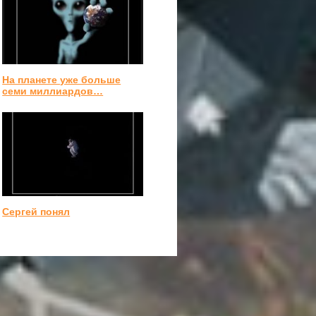
На планете уже больше
семи миллиардов…
Сергей понял