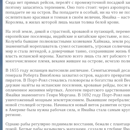
Сюда нет прямых рейсов, перелёт с промежуточной посадкой за
поэтому запаситесь терпением. Оно того стоит: через аэропорт
попадаете не на остров. Вы попадаете в особый, ни на что не по
ослепительно красивая и томная в своём величии, Ямайка – нас
Королева, в жилах которой лишь малая толика белой крови.
На этой земле, дикой и страстной, кровавой и пугающей, пере
европейские поселенцы, индийские и китайские крестьяне, и по
Колумба бывшие полновластными хозяевами Хаймака, земли род
знаменитый мореплаватель сумел остановить, угрожая солнечн
мир и стала легендой, а доверчивые таино, сохранившие жизнь 
власть испанской короны. Хватило всего лишь ста лет рабского 
многочисленное племя, веками жившее на острове, исчезло пол
В 1655 году испанцев вытеснили англичане. Семитысячный деса
генерала Роберта Винэблома захватил остров, надолго преврати
пиратов. В Порт-Роял стекались головорезы и богатства всей В
дерзкие налёты на испанские поселения, кровавые рейды, после
оплаченное жизнями мёртвых. Апогеем пиратского царствования
Ямайки знаменитого Генри Моргана. В 1692 году Порт-Роял навс
уничтоженный мощным землетрясением. Выжившие перебрались 
новой столицей острова. Начинался новый виток развития остро
в Америке была нужна рабочая сила, и Ямайка стала самым кр
регионе.
Однако рабы регулярно поднимали восстания, бежали с плантаци
покой. Беглые рабы назывались марунами, создали в глубине Ям