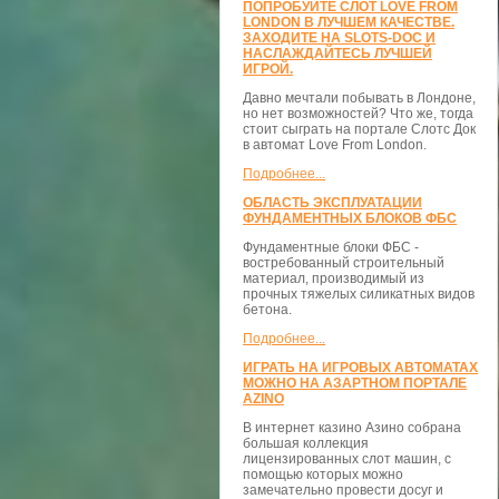
ПОПРОБУЙТЕ СЛОТ LOVE FROM
LONDON В ЛУЧШЕМ КАЧЕСТВЕ.
ЗАХОДИТЕ НА SLOTS-DOC И
НАСЛАЖДАЙТЕСЬ ЛУЧШЕЙ
ИГРОЙ.
Давно мечтали побывать в Лондоне,
но нет возможностей? Что же, тогда
стоит сыграть на портале Слотс Док
в автомат Love From London.
Подробнее...
ОБЛАСТЬ ЭКСПЛУАТАЦИИ
ФУНДАМЕНТНЫХ БЛОКОВ ФБС
Фундаментные блоки ФБС -
востребованный строительный
материал, производимый из
прочных тяжелых силикатных видов
бетона.
Подробнее...
ИГРАТЬ НА ИГРОВЫХ АВТОМАТАХ
МОЖНО НА АЗАРТНОМ ПОРТАЛЕ
AZINO
В интернет казино Азино собрана
большая коллекция
лицензированных слот машин, с
помощью которых можно
замечательно провести досуг и