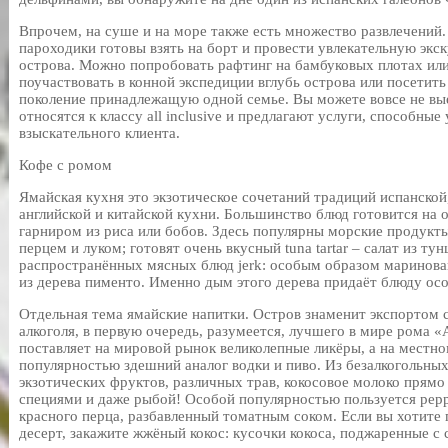
Впрочем, на суше и на море также есть множество развлечений.
пароходики готовы взять на борт и провести увлекательную экс
острова. Можно попробовать рафтинг на бамбуковых плотах или
поучаствовать в конной экспедиции вглубь острова или посетить 
поколение принадлежащую одной семье. Вы можете вовсе не вые
относятся к классу all inclusive и предлагают услуги, способные
взыскательного клиента.
Кофе с ромом
Ямайская кухня это экзотическое сочетаний традиций испанской
английской и китайской кухни. Большинство блюд готовится на о
гарниром из риса или бобов. Здесь популярны морские продукт
перцем и луком; готовят очень вкусный tuna tartar – салат из ту
распространённых мясных блюд jerk: особым образом маринован
из дерева пименто. Именно дым этого дерева придаёт блюду ос
Отдельная тема ямайские напитки. Остров знаменит экспортом с
алкоголя, в первую очередь, разумеется, лучшего в мире рома «
поставляет на мировой рынок великолепные ликёры, а на местн
популярностью здешний аналог водки и пиво. Из безалкогольны
экзотических фруктов, различных трав, кокосовое молоко прямо 
специями и даже рыбой! Особой популярностью пользуется pepp
красного перца, разбавленный томатным соком. Если вы хотите
десерт, закажите жжёный кокос: кусочки кокоса, поджаренные с 