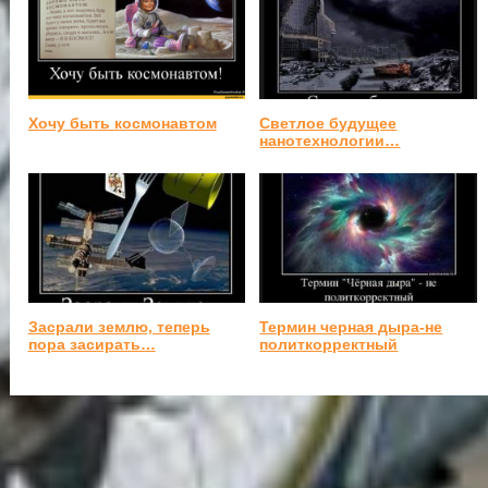
Хочу быть космонавтом
Светлое будущее
нанотехнологии…
Засрали землю, теперь
Термин черная дыра-не
пора засирать…
политкорректный