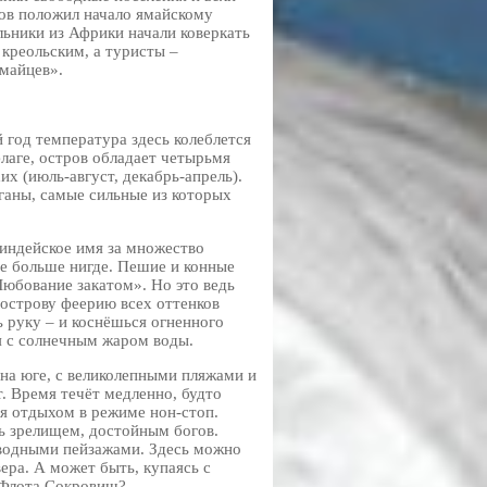
ов положил начало ямайскому
льники из Африки начали коверкать
 креольским, а туристы –
ямайцев».
 год температура здесь колеблется
лаге, остров обладает четырьмя
их (июль-август, декабрь-апрель).
ганы, самые сильные из которых
 индейское имя за множество
те больше нигде. Пешие и конные
Любование закатом». Но это ведь
 острову феерию всех оттенков
ь руку – и коснёшься огненного
я с солнечным жаром воды.
 на юге, с великолепными пляжами и
. Время течёт медленно, будто
ся отдыхом в режиме нон-стоп.
сь зрелищем, достойным богов.
дводными пейзажами. Здесь можно
ера. А может быть, купаясь с
 Флота Сокровищ?