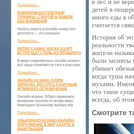
в лес и не вер
Подробнее...
детей в пещер
ПОКЕРДОМ БЕСПЛАТНЫЕ
много еды в о
ТУРНИРЫ: СТАРТУЙ В ПОКЕРЕ
БЕЗ ВЛОЖЕНИЙ
считается свя
Начать играть в онлайн-покер без
депозита — это реально.
История об эт
Подробнее...
реальности тв
RETRO CASINO: КОГДА АЗАРТ
жители называю
ВСТРЕЧАЕТ СТИЛЬ ИЗ ПРОШЛОГО
были засняты 
В мире современных онлайн-казино
всё чаще появляется тяга к классике.
убивает обезь
Подробнее...
когда туша на
ОНЛАЙН КАЗИНО JVSPIN
мухами. Именн
ЗЕРКАЛО: ДОСТУП К АЗАРТНЫМ
ИГРАМ БЕЗ ОГРАНИЧЕНИЙ
что такое сущ
Онлайн казино JVSpin привлекло
всегда, об это
внимание игроков по всему миру
благодаря большому выбору игр
Смотрите т
Подробнее...
ЭЛЬДОРАДО КАЗИНО ОНЛАЙН:
ПОГРУЖЕНИЕ В МИР АЗАРТА И
ВЫИГРЫШЕЙ