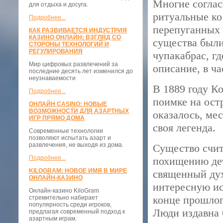
Многие соглас
для отдыха и досуга.
ритуальные ко
Подробнее...
перепуганных 
КАК РАЗВИВАЕТСЯ ИНДУСТРИЯ
КАЗИНО ОНЛАЙН: ВЗГЛЯД СО
существа были
СТОРОНЫ ТЕХНОЛОГИЙ И
РЕГУЛИРОВАНИЯ
чупакабрас, гд
Мир цифровых развлечений за
описание, в ча
последние десять лет изменился до
неузнаваемости
В 1889 году К
Подробнее...
поимке на ост
ОНЛАЙН CASINO: НОВЫЕ
ВОЗМОЖНОСТИ ДЛЯ АЗАРТНЫХ
оказалось, ме
ИГР ПРЯМО ДОМА
своя легенда.
Современные технологии
позволяют испытать азарт и
развлечения, не выходя из дома.
Существо счит
Подробнее...
похищению дет
KILOGRAM: НОВОЕ ИМЯ В МИРЕ
священный дух
ОНЛАЙН-КАЗИНО
интересную ис
Онлайн-казино KiloGram
конце прошлог
стремительно набирает
популярность среди игроков,
Люди издавна 
предлагая современный подход к
азартным играм.