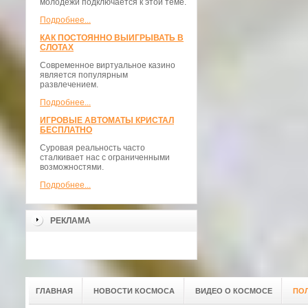
молодежи подключается к этой теме.
Подробнее...
КАК ПОСТОЯННО ВЫИГРЫВАТЬ В
СЛОТАХ
Современное виртуальное казино
является популярным
развлечением.
Подробнее...
ИГРОВЫЕ АВТОМАТЫ КРИСТАЛ
БЕСПЛАТНО
Суровая реальность часто
сталкивает нас с ограниченными
возможностями.
Подробнее...
РЕКЛАМА
ГЛАВНАЯ
НОВОСТИ КОСМОСА
ВИДЕО О КОСМОСЕ
ПО