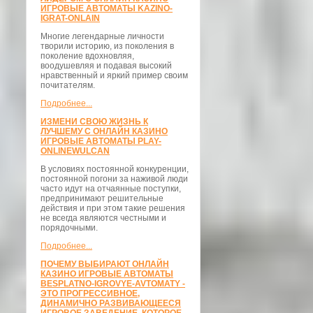
ИГРОВЫЕ АВТОМАТЫ KAZINO-
IGRAT-ONLAIN
Многие легендарные личности
творили историю, из поколения в
поколение вдохновляя,
воодушевляя и подавая высокий
нравственный и яркий пример своим
почитателям.
Подробнее...
ИЗМЕНИ СВОЮ ЖИЗНЬ К
ЛУЧШЕМУ С ОНЛАЙН КАЗИНО
ИГРОВЫЕ АВТОМАТЫ PLAY-
ONLINEWULCAN
В условиях постоянной конкуренции,
постоянной погони за наживой люди
часто идут на отчаянные поступки,
предпринимают решительные
действия и при этом такие решения
не всегда являются честными и
порядочными.
Подробнее...
ПОЧЕМУ ВЫБИРАЮТ ОНЛАЙН
КАЗИНО ИГРОВЫЕ АВТОМАТЫ
BESPLATNO-IGROVYE-AVTOMATY -
ЭТО ПРОГРЕССИВНОЕ,
ДИНАМИЧНО РАЗВИВАЮЩЕЕСЯ