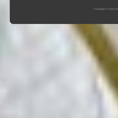
Copyright © 2011-