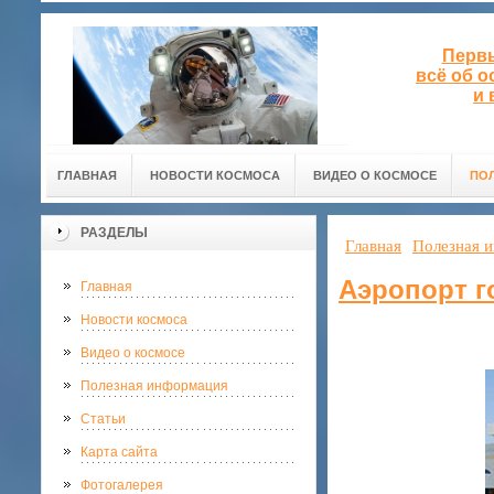
Первы
всё об 
и 
ГЛАВНАЯ
НОВОСТИ КОСМОСА
ВИДЕО О КОСМОСЕ
ПО
РАЗДЕЛЫ
Главная
Полезная 
Аэропорт г
Главная
Новости космоса
Видео о космосе
Полезная информация
Статьи
Карта сайта
Фотогалерея