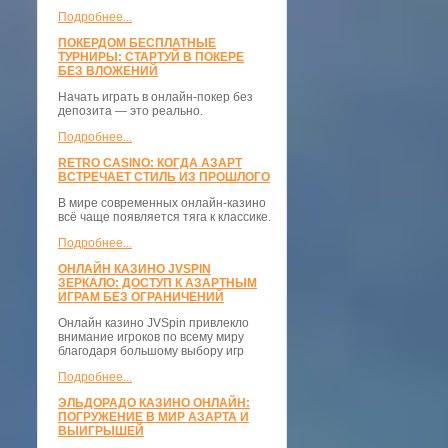
Подробнее...
ПОКЕРДОМ БЕСПЛАТНЫЕ
ТУРНИРЫ: СТАРТУЙ В ПОКЕРЕ
БЕЗ ВЛОЖЕНИЙ
Начать играть в онлайн-покер без
депозита — это реально.
Подробнее...
RETRO CASINO: КОГДА АЗАРТ
ВСТРЕЧАЕТ СТИЛЬ ИЗ ПРОШЛОГО
В мире современных онлайн-казино
всё чаще появляется тяга к классике.
Подробнее...
ОНЛАЙН КАЗИНО JVSPIN
ЗЕРКАЛО: ДОСТУП К АЗАРТНЫМ
ИГРАМ БЕЗ ОГРАНИЧЕНИЙ
Онлайн казино JVSpin привлекло
внимание игроков по всему миру
благодаря большому выбору игр
Подробнее...
ЭЛЬДОРАДО КАЗИНО ОНЛАЙН:
ПОГРУЖЕНИЕ В МИР АЗАРТА И
ВЫИГРЫШЕЙ