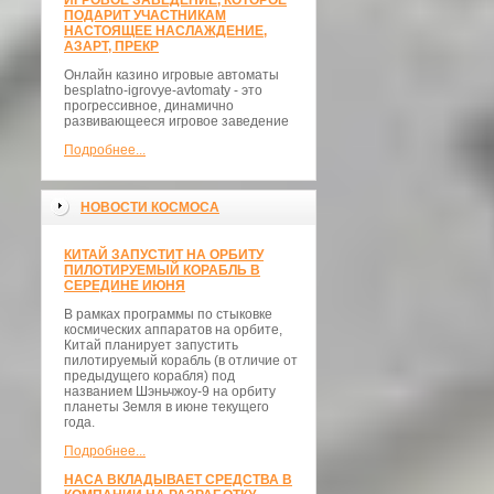
ИГРОВОЕ ЗАВЕДЕНИЕ, КОТОРОЕ
ПОДАРИТ УЧАСТНИКАМ
НАСТОЯЩЕЕ НАСЛАЖДЕНИЕ,
АЗАРТ, ПРЕКР
Онлайн казино игровые автоматы
besplatno-igrovye-avtomaty - это
прогрессивное, динамично
развивающееся игровое заведение
Подробнее...
НОВОСТИ КОСМОСА
КИТАЙ ЗАПУСТИТ НА ОРБИТУ
ПИЛОТИРУЕМЫЙ КОРАБЛЬ В
СЕРЕДИНЕ ИЮНЯ
В рамках программы по стыковке
космических аппаратов на орбите,
Китай планирует запустить
пилотируемый корабль (в отличие от
предыдущего корабля) под
названием Шэньчжоу-9 на орбиту
планеты Земля в июне текущего
года.
Подробнее...
НАСА ВКЛАДЫВАЕТ СРЕДСТВА В