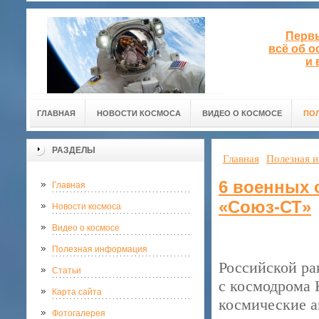
Первы
всё об 
и 
ГЛАВНАЯ
НОВОСТИ КОСМОСА
ВИДЕО О КОСМОСЕ
ПО
РАЗДЕЛЫ
Главная
Полезная 
6 военных 
Главная
«Союз-СТ»
Новости космоса
Видео о космосе
Полезная информация
Российской ра
Статьи
с космодрома 
Карта сайта
космические а
Фотогалерея