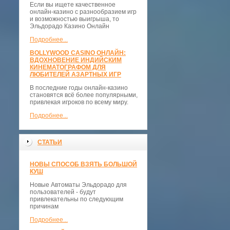
Если вы ищете качественное
онлайн-казино с разнообразием игр
и возможностью выигрыша, то
Эльдорадо Казино Онлайн
Подробнее...
BOLLYWOOD CASINO ОНЛАЙН:
ВДОХНОВЕНИЕ ИНДИЙСКИМ
КИНЕМАТОГРАФОМ ДЛЯ
ЛЮБИТЕЛЕЙ АЗАРТНЫХ ИГР
В последние годы онлайн-казино
становятся всё более популярными,
привлекая игроков по всему миру.
Подробнее...
СТАТЬИ
НОВЫ СПОСОБ ВЗЯТЬ БОЛЬШОЙ
КУШ
Новые Автоматы Эльдорадо для
пользователей - будут
привлекательны по следующим
причинам
Подробнее...