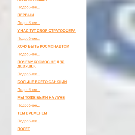
Подробнее...
ПЕРВЫЙ
Подробнее...
У НАС ТУТ СВОЯ СТРАТОСФЕРА
Подробнее...
ХОЧУ БЫТЬ КОСМОНАВТОМ
Подробнее...
ПОЧЕМУ КОСМОС НЕ ДЛЯ
ДЕВУШЕК
Подробнее...
БОЛЬШЕ ВСЕГО САНКЦИЙ
Подробнее...
МЫ ТОЖЕ БЫЛИ НА ЛУНЕ
Подробнее...
ТЕМ ВРЕМЕНЕМ
Подробнее...
ПОЛЕТ