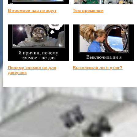
В космосе нас не ждут
Тем временем
Почему космос не для
Выключила ли я утюг?
девушек