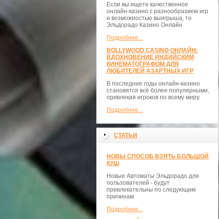
Если вы ищете качественное
онлайн-казино с разнообразием игр
и возможностью выигрыша, то
Эльдорадо Казино Онлайн
Подробнее...
BOLLYWOOD CASINO ОНЛАЙН:
ВДОХНОВЕНИЕ ИНДИЙСКИМ
КИНЕМАТОГРАФОМ ДЛЯ
ЛЮБИТЕЛЕЙ АЗАРТНЫХ ИГР
В последние годы онлайн-казино
становятся всё более популярными,
привлекая игроков по всему миру.
Подробнее...
СТАТЬИ
НОВЫ СПОСОБ ВЗЯТЬ БОЛЬШОЙ
КУШ
Новые Автоматы Эльдорадо для
пользователей - будут
привлекательны по следующим
причинам
Подробнее...