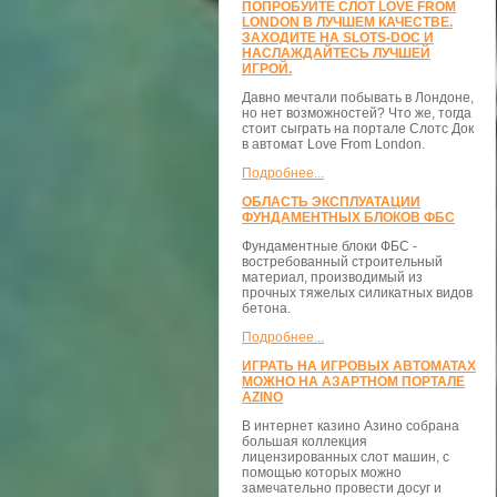
ПОПРОБУЙТЕ СЛОТ LOVE FROM
LONDON В ЛУЧШЕМ КАЧЕСТВЕ.
ЗАХОДИТЕ НА SLOTS-DOC И
НАСЛАЖДАЙТЕСЬ ЛУЧШЕЙ
ИГРОЙ.
Давно мечтали побывать в Лондоне,
но нет возможностей? Что же, тогда
стоит сыграть на портале Слотс Док
в автомат Love From London.
Подробнее...
ОБЛАСТЬ ЭКСПЛУАТАЦИИ
ФУНДАМЕНТНЫХ БЛОКОВ ФБС
Фундаментные блоки ФБС -
востребованный строительный
материал, производимый из
прочных тяжелых силикатных видов
бетона.
Подробнее...
ИГРАТЬ НА ИГРОВЫХ АВТОМАТАХ
МОЖНО НА АЗАРТНОМ ПОРТАЛЕ
AZINO
В интернет казино Азино собрана
большая коллекция
лицензированных слот машин, с
помощью которых можно
замечательно провести досуг и