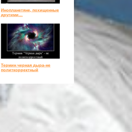
Инопланетяне, похищенные
другими…
Термин черная дыра-не
политкорректный