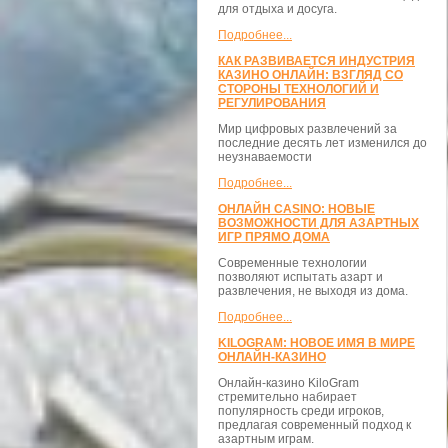
для отдыха и досуга.
Подробнее...
КАК РАЗВИВАЕТСЯ ИНДУСТРИЯ
КАЗИНО ОНЛАЙН: ВЗГЛЯД СО
СТОРОНЫ ТЕХНОЛОГИЙ И
РЕГУЛИРОВАНИЯ
Мир цифровых развлечений за
последние десять лет изменился до
неузнаваемости
Подробнее...
ОНЛАЙН CASINO: НОВЫЕ
ВОЗМОЖНОСТИ ДЛЯ АЗАРТНЫХ
ИГР ПРЯМО ДОМА
Современные технологии
позволяют испытать азарт и
развлечения, не выходя из дома.
Подробнее...
KILOGRAM: НОВОЕ ИМЯ В МИРЕ
ОНЛАЙН-КАЗИНО
Онлайн-казино KiloGram
стремительно набирает
популярность среди игроков,
предлагая современный подход к
азартным играм.