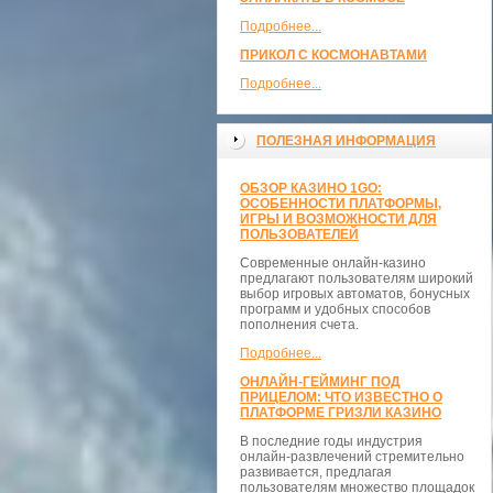
Подробнее...
ПРИКОЛ С КОСМОНАВТАМИ
Подробнее...
ПОЛЕЗНАЯ ИНФОРМАЦИЯ
ОБЗОР КАЗИНО 1GO:
ОСОБЕННОСТИ ПЛАТФОРМЫ,
ИГРЫ И ВОЗМОЖНОСТИ ДЛЯ
ПОЛЬЗОВАТЕЛЕЙ
Современные онлайн-казино
предлагают пользователям широкий
выбор игровых автоматов, бонусных
программ и удобных способов
пополнения счета.
Подробнее...
ОНЛАЙН-ГЕЙМИНГ ПОД
ПРИЦЕЛОМ: ЧТО ИЗВЕСТНО О
ПЛАТФОРМЕ ГРИЗЛИ КАЗИНО
В последние годы индустрия
онлайн-развлечений стремительно
развивается, предлагая
пользователям множество площадок