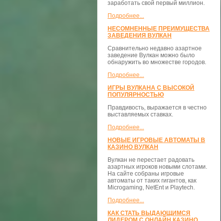
заработать свой первый миллион.
Подробнее...
НЕСОМНЕННЫЕ ПРЕИМУЩЕСТВА
ЗАВЕДЕНИЯ ВУЛКАН
Сравнительно недавно азартное
заведение Вулкан можно было
обнаружить во множестве городов.
Подробнее...
ИГРЫ ВУЛКАНА С ВЫСОКОЙ
ПОПУЛЯРНОСТЬЮ
Правдивость, выражается в честно
выставляемых ставках.
Подробнее...
НОВЫЕ ИГРОВЫЕ АВТОМАТЫ В
КАЗИНО ВУЛКАН
Вулкан не перестает радовать
азартных игроков новыми слотами.
На сайте собраны игровые
автоматы от таких гигантов, как
Microgaming, NetEnt и Playtech.
Подробнее...
КАК СТАТЬ ВЫДАЮЩИМСЯ
ЛИДЕРОМ С ОНЛАЙН КАЗИНО