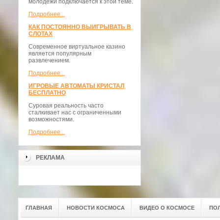
молодежи подключается к этой теме.
Подробнее...
КАК ПОСТОЯННО ВЫИГРЫВАТЬ В
СЛОТАХ
Современное виртуальное казино
является популярным
развлечением.
Подробнее...
ИГРОВЫЕ АВТОМАТЫ КРИСТАЛ
БЕСПЛАТНО
Суровая реальность часто
сталкивает нас с ограниченными
возможностями.
Подробнее...
РЕКЛАМА
ГЛАВНАЯ
НОВОСТИ КОСМОСА
ВИДЕО О КОСМОСЕ
ПО