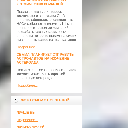
КОМПАНИИ НА РАЗРАБОТКУ
КОСМИЧЕСКИХ КОРАБЛЕЙ
Представляющие интересы
космического ведомства США
недавно официально заявили, что
НАСА собирается вложить 1.1 млрд
долларов в несколько компаний,
разрабатывающих космические
аппараты, которые придут на смену
выведенным ранее из эксплуатации.
Подробнее...
ОБАМА ПЛАНИРУЕТ ОТПРАВИТЬ
АСТРОНАВТОВ НА ИЗУЧЕНИЕ
АСТЕРОИДА
Новый этап в освоении бесконечного
космоса может быть короткий
перелет до астероида.
Подробнее...
ФОТО ЮМОР О ВСЕЛЕННОЙ
ЛУЧШЕ БЫ
Подробнее...
ЛЮБЛЮ ЛЮДЕЙ