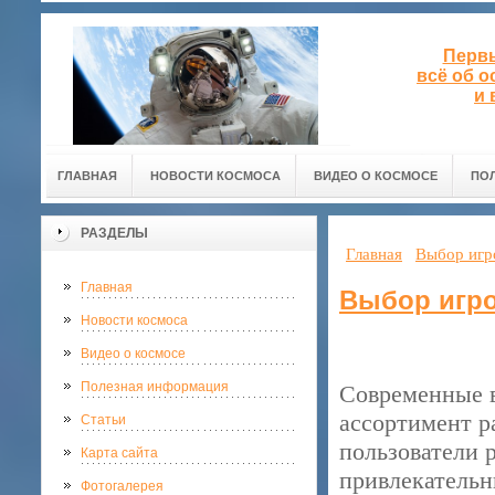
Первы
всё об 
и 
ГЛАВНАЯ
НОВОСТИ КОСМОСА
ВИДЕО О КОСМОСЕ
ПО
РАЗДЕЛЫ
Главная
Выбор игр
Главная
Выбор игро
Новости космоса
Видео о космосе
Полезная информация
Современные 
ассортимент р
Статьи
пользователи 
Карта сайта
привлекательн
Фотогалерея