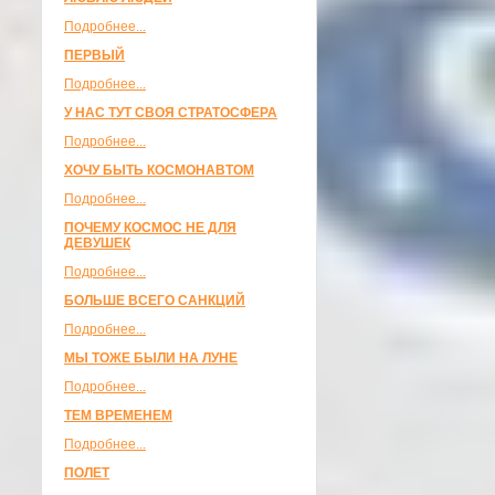
Подробнее...
ПЕРВЫЙ
Подробнее...
У НАС ТУТ СВОЯ СТРАТОСФЕРА
Подробнее...
ХОЧУ БЫТЬ КОСМОНАВТОМ
Подробнее...
ПОЧЕМУ КОСМОС НЕ ДЛЯ
ДЕВУШЕК
Подробнее...
БОЛЬШЕ ВСЕГО САНКЦИЙ
Подробнее...
МЫ ТОЖЕ БЫЛИ НА ЛУНЕ
Подробнее...
ТЕМ ВРЕМЕНЕМ
Подробнее...
ПОЛЕТ