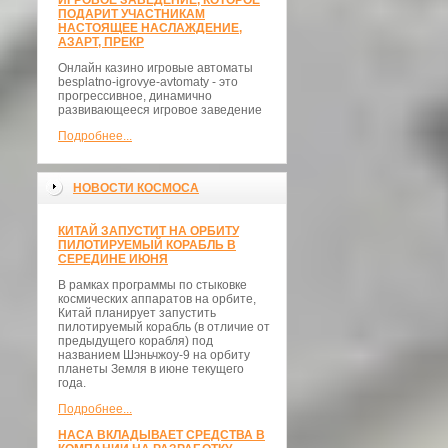
ИГРОВОЕ ЗАВЕДЕНИЕ, КОТОРОЕ
ПОДАРИТ УЧАСТНИКАМ
НАСТОЯЩЕЕ НАСЛАЖДЕНИЕ,
АЗАРТ, ПРЕКР
Онлайн казино игровые автоматы
besplatno-igrovye-avtomaty - это
прогрессивное, динамично
развивающееся игровое заведение
Подробнее...
НОВОСТИ КОСМОСА
КИТАЙ ЗАПУСТИТ НА ОРБИТУ
ПИЛОТИРУЕМЫЙ КОРАБЛЬ В
СЕРЕДИНЕ ИЮНЯ
В рамках программы по стыковке
космических аппаратов на орбите,
Китай планирует запустить
пилотируемый корабль (в отличие от
предыдущего корабля) под
названием Шэньчжоу-9 на орбиту
планеты Земля в июне текущего
года.
Подробнее...
НАСА ВКЛАДЫВАЕТ СРЕДСТВА В