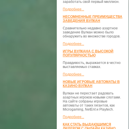
заработать свой первый миллион.
Подробнее...
НЕСОМНЕННЫЕ ПРЕИМУЩЕСТВА
ЗАВЕДЕНИЯ ВУЛКАН
Сравнительно недавно азартное
заведение Вулкан можно было
обнаружить во множестве городов.
Подробнее...
ИГРЫ ВУЛКАНА С ВЫСОКОЙ
ПОПУЛЯРНОСТЬЮ
Правдивость, выражается в честно
выставляемых ставках.
Подробнее...
НОВЫЕ ИГРОВЫЕ АВТОМАТЫ В
КАЗИНО ВУЛКАН
Вулкан не перестает радовать
азартных игроков новыми слотами.
На сайте собраны игровые
автоматы от таких гигантов, как
Microgaming, NetEnt и Playtech.
Подробнее...
КАК СТАТЬ ВЫДАЮЩИМСЯ
ЛИДЕРОМ С ОНЛАЙН КАЗИНО