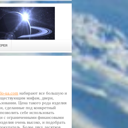
ЕРЕЯ
klo-ua.com
набирают все большую и
существующим мифам, двери,
зовании. Цена такого рода изделия
ри, сделанные под конкретный
позволить себе использовать
юди с ограниченными финансовыми
зделия очень высоко, и подобрать
окупатель. Более двух десятков