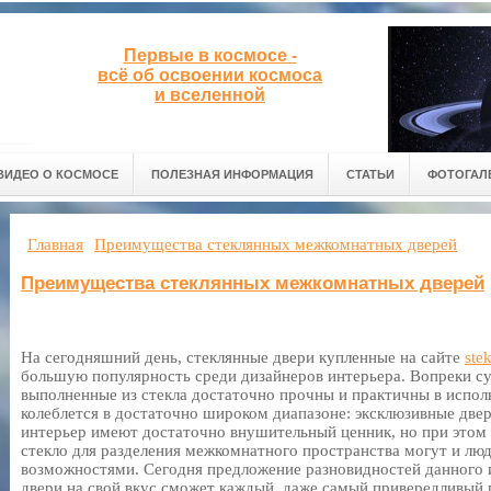
Первые в космосе -
всё об освоении космоса
и вселенной
ВИДЕО О КОСМОСЕ
ПОЛЕЗНАЯ ИНФОРМАЦИЯ
СТАТЬИ
ФОТОГАЛ
Главная
Преимущества стеклянных межкомнатных дверей
Преимущества стеклянных межкомнатных дверей
На сегодняшний день, стеклянные двери купленные на сайте
ste
большую популярность среди дизайнеров интерьера. Вопреки 
выполненные из стекла достаточно прочны и практичны в исполь
колеблется в достаточно широком диапазоне: эксклюзивные две
интерьер имеют достаточно внушительный ценник, но при этом 
стекло для разделения межкомнатного пространства могут и л
возможностями. Сегодня предложение разновидностей данного и
двери на свой вкус сможет каждый, даже самый привередливый п