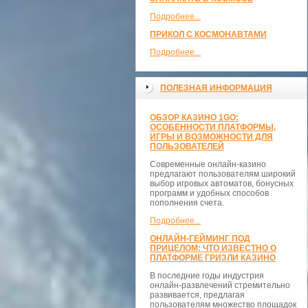
Подробнее...
ПРИКОЛ С КОСМОНАВТАМИ
Подробнее...
ПОЛЕЗНАЯ ИНФОРМАЦИЯ
ОБЗОР КАЗИНО 1GO:
ОСОБЕННОСТИ ПЛАТФОРМЫ,
ИГРЫ И ВОЗМОЖНОСТИ ДЛЯ
ПОЛЬЗОВАТЕЛЕЙ
Современные онлайн-казино
предлагают пользователям широкий
выбор игровых автоматов, бонусных
программ и удобных способов
пополнения счета.
Подробнее...
ОНЛАЙН-ГЕЙМИНГ ПОД
ПРИЦЕЛОМ: ЧТО ИЗВЕСТНО О
ПЛАТФОРМЕ ГРИЗЛИ КАЗИНО
В последние годы индустрия
онлайн-развлечений стремительно
развивается, предлагая
пользователям множество площадок