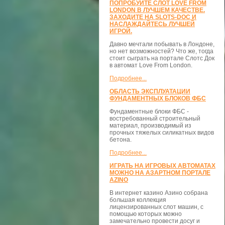
ПОПРОБУЙТЕ СЛОТ LOVE FROM
LONDON В ЛУЧШЕМ КАЧЕСТВЕ.
ЗАХОДИТЕ НА SLOTS-DOC И
НАСЛАЖДАЙТЕСЬ ЛУЧШЕЙ
ИГРОЙ.
Давно мечтали побывать в Лондоне,
но нет возможностей? Что же, тогда
стоит сыграть на портале Слотс Док
в автомат Love From London.
Подробнее...
ОБЛАСТЬ ЭКСПЛУАТАЦИИ
ФУНДАМЕНТНЫХ БЛОКОВ ФБС
Фундаментные блоки ФБС -
востребованный строительный
материал, производимый из
прочных тяжелых силикатных видов
бетона.
Подробнее...
ИГРАТЬ НА ИГРОВЫХ АВТОМАТАХ
МОЖНО НА АЗАРТНОМ ПОРТАЛЕ
AZINO
В интернет казино Азино собрана
большая коллекция
лицензированных слот машин, с
помощью которых можно
замечательно провести досуг и