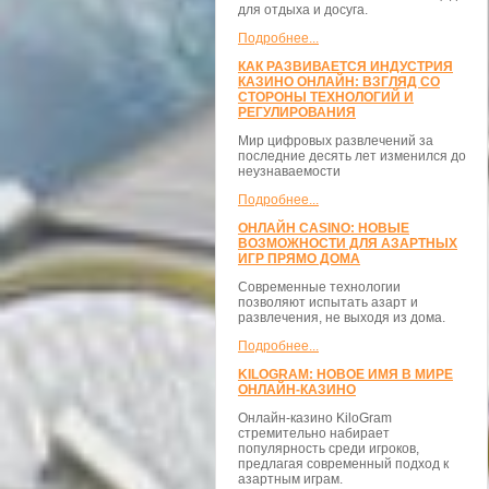
для отдыха и досуга.
Подробнее...
КАК РАЗВИВАЕТСЯ ИНДУСТРИЯ
КАЗИНО ОНЛАЙН: ВЗГЛЯД СО
СТОРОНЫ ТЕХНОЛОГИЙ И
РЕГУЛИРОВАНИЯ
Мир цифровых развлечений за
последние десять лет изменился до
неузнаваемости
Подробнее...
ОНЛАЙН CASINO: НОВЫЕ
ВОЗМОЖНОСТИ ДЛЯ АЗАРТНЫХ
ИГР ПРЯМО ДОМА
Современные технологии
позволяют испытать азарт и
развлечения, не выходя из дома.
Подробнее...
KILOGRAM: НОВОЕ ИМЯ В МИРЕ
ОНЛАЙН-КАЗИНО
Онлайн-казино KiloGram
стремительно набирает
популярность среди игроков,
предлагая современный подход к
азартным играм.