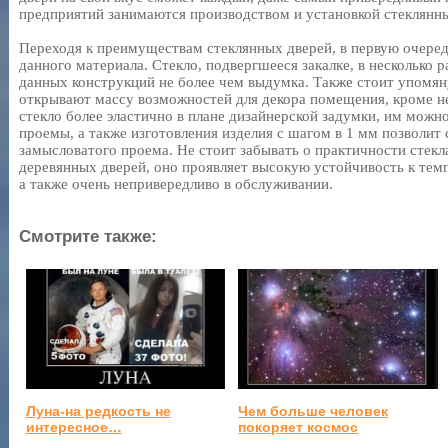
предприятий занимаются производством и установкой стеклянны
Переходя к преимуществам стеклянных дверей, в первую очеред
данного материала. Стекло, подвергшееся закалке, в несколько 
данных конструкций не более чем выдумка. Также стоит упомян
открывают массу возможностей для декора помещения, кроме н
стекло более эластично в плане дизайнерской задумки, им мож
проемы, а также изготовления изделия с шагом в 1 мм позволит 
замысловатого проема. Не стоит забывать о практичности стекла
деревянных дверей, оно проявляет высокую устойчивость к темпе
а также очень непривередливо в обслуживании.
Смотрите также:
Луна-на редкость не
Чем больше человек
интересное…
покоряет космос