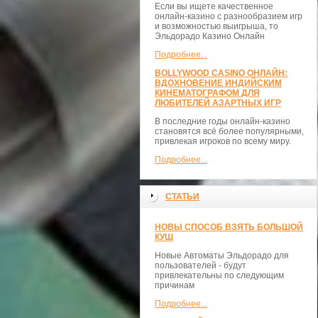
Если вы ищете качественное
онлайн-казино с разнообразием игр
и возможностью выигрыша, то
Эльдорадо Казино Онлайн
Подробнее...
BOLLYWOOD CASINO ОНЛАЙН:
ВДОХНОВЕНИЕ ИНДИЙСКИМ
КИНЕМАТОГРАФОМ ДЛЯ
ЛЮБИТЕЛЕЙ АЗАРТНЫХ ИГР
В последние годы онлайн-казино
становятся всё более популярными,
привлекая игроков по всему миру.
Подробнее...
СТАТЬИ
НОВЫ СПОСОБ ВЗЯТЬ БОЛЬШОЙ
КУШ
Новые Автоматы Эльдорадо для
пользователей - будут
привлекательны по следующим
причинам
Подробнее...