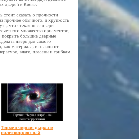
х дверей в Киеве.
ь стоит сказать о прочности
раз прочнее обычного, и хрупкость
уть, что стеклянные двери
есчетного множества орнаментов,
но покрыть большие дверные
сделать дверь для самого
, как материала, в отличи от
ратуре, влаге, плесени и грибкам,
Термин черная дыра-не
политкорректный