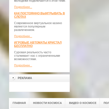
молодежи подключается к этой теме.
Подробнее...
КАК ПОСТОЯННО ВЫИГРЫВАТЬ В
СЛОТАХ
Современное виртуальное казино
является популярным
развлечением.
Подробнее...
ИГРОВЫЕ АВТОМАТЫ КРИСТАЛ
БЕСПЛАТНО
Суровая реальность часто
сталкивает нас с ограниченными
возможностями.
Подробнее...
РЕКЛАМА
ГЛАВНАЯ
НОВОСТИ КОСМОСА
ВИДЕО О КОСМОСЕ
ПО