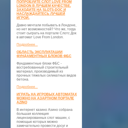
ПОПРОБУЙТЕ СЛОТ LOVE FROM
LONDON В ЛУЧШЕМ КАЧЕСТВЕ.
ЗАХОДИТЕ НА SLOTS-DOC И
НАСЛАЖДАЙТЕСЬ ЛУЧШЕЙ
ИГРОЙ.
Давно мечтали побывать в Лондоне,
но нет возможностей? Что же, тогда
стоит сыграть на портале Слотс Док
в автомат Love From London.
Подробнее...
ОБЛАСТЬ ЭКСПЛУАТАЦИИ
ФУНДАМЕНТНЫХ БЛОКОВ ФБС
Фундаментные блоки ФБС -
востребованный строительный
материал, производимый из
прочных тяжелых силикатных видов
бетона.
Подробнее...
ИГРАТЬ НА ИГРОВЫХ АВТОМАТАХ
МОЖНО НА АЗАРТНОМ ПОРТАЛЕ
AZINO
В интернет казино Азино собрана
большая коллекция
лицензированных слот машин, с
помощью которых можно
замечательно провести досуг и