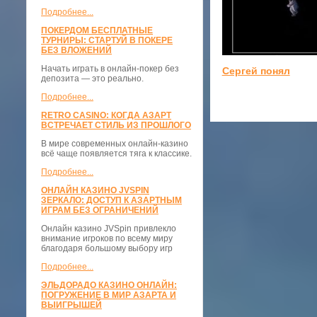
Подробнее...
ПОКЕРДОМ БЕСПЛАТНЫЕ
ТУРНИРЫ: СТАРТУЙ В ПОКЕРЕ
БЕЗ ВЛОЖЕНИЙ
Начать играть в онлайн-покер без
Сергей понял
депозита — это реально.
Подробнее...
RETRO CASINO: КОГДА АЗАРТ
ВСТРЕЧАЕТ СТИЛЬ ИЗ ПРОШЛОГО
В мире современных онлайн-казино
всё чаще появляется тяга к классике.
Подробнее...
ОНЛАЙН КАЗИНО JVSPIN
ЗЕРКАЛО: ДОСТУП К АЗАРТНЫМ
ИГРАМ БЕЗ ОГРАНИЧЕНИЙ
Онлайн казино JVSpin привлекло
внимание игроков по всему миру
благодаря большому выбору игр
Подробнее...
ЭЛЬДОРАДО КАЗИНО ОНЛАЙН:
ПОГРУЖЕНИЕ В МИР АЗАРТА И
ВЫИГРЫШЕЙ