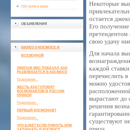
Некоторые вы
Обо всём в мире
привлекатель
остается джек
ОБЪЯВЛЕНИЯ
Его получение
претендентом 
свою удачу ни
ВИДЕО О КОСМОСЕ И
Для начала вы
ВСЕЛЕННОЙ
вознаграждени
каждой ставки
ЭКИПАЖ МКС ПОКАЗАЛ, КАК
РАЗВЛЕКАЕТСЯ В КОСМОСЕ
перечислить в
Подробнее...
можно удостов
ЖЕСТЬ КАК ГОТОВЯТ
расположенной
КОСМОНАВТОВ В РОССИИ
ПРИКОЛ
вырастают до 
Подробнее...
решения возна
ПЕРВЫЙ КОСМОНАВТ
гарантированн
Подробнее...
существуют н
ЧТО БУДЕТ ЕСЛИ ПУКНУТЬ ИЛИ
приза.
ЗАПЛАКАТЬ В КОСМОСЕ