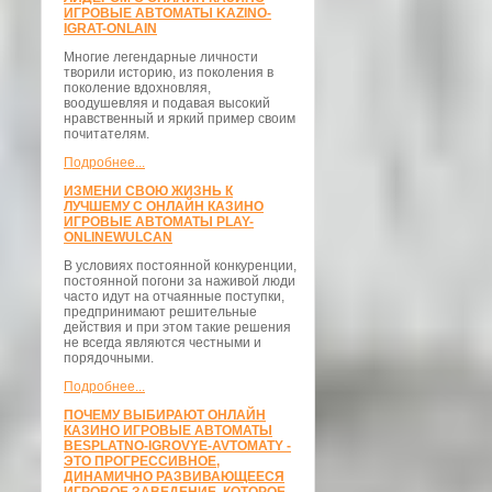
ИГРОВЫЕ АВТОМАТЫ KAZINO-
IGRAT-ONLAIN
Многие легендарные личности
творили историю, из поколения в
поколение вдохновляя,
воодушевляя и подавая высокий
нравственный и яркий пример своим
почитателям.
Подробнее...
ИЗМЕНИ СВОЮ ЖИЗНЬ К
ЛУЧШЕМУ С ОНЛАЙН КАЗИНО
ИГРОВЫЕ АВТОМАТЫ PLAY-
ONLINEWULCAN
В условиях постоянной конкуренции,
постоянной погони за наживой люди
часто идут на отчаянные поступки,
предпринимают решительные
действия и при этом такие решения
не всегда являются честными и
порядочными.
Подробнее...
ПОЧЕМУ ВЫБИРАЮТ ОНЛАЙН
КАЗИНО ИГРОВЫЕ АВТОМАТЫ
BESPLATNO-IGROVYE-AVTOMATY -
ЭТО ПРОГРЕССИВНОЕ,
ДИНАМИЧНО РАЗВИВАЮЩЕЕСЯ