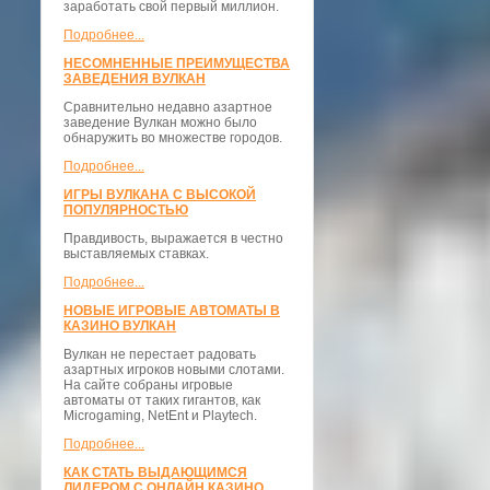
заработать свой первый миллион.
Подробнее...
НЕСОМНЕННЫЕ ПРЕИМУЩЕСТВА
ЗАВЕДЕНИЯ ВУЛКАН
Сравнительно недавно азартное
заведение Вулкан можно было
обнаружить во множестве городов.
Подробнее...
ИГРЫ ВУЛКАНА С ВЫСОКОЙ
ПОПУЛЯРНОСТЬЮ
Правдивость, выражается в честно
выставляемых ставках.
Подробнее...
НОВЫЕ ИГРОВЫЕ АВТОМАТЫ В
КАЗИНО ВУЛКАН
Вулкан не перестает радовать
азартных игроков новыми слотами.
На сайте собраны игровые
автоматы от таких гигантов, как
Microgaming, NetEnt и Playtech.
Подробнее...
КАК СТАТЬ ВЫДАЮЩИМСЯ
ЛИДЕРОМ С ОНЛАЙН КАЗИНО