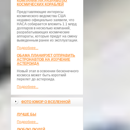
КОМПАНИИ НА РАЗРАБОТКУ
КОСМИЧЕСКИХ КОРАБЛЕЙ
Представляющие интересы
космического ведомства США
недавно официально заявили, что
НАСА собирается вложить 1.1 млрд
долларов в несколько компаний,
разрабатывающих космические
аппараты, которые придут на смену
выведенным ранее из эксплуатации.
Подробнее...
ОБАМА ПЛАНИРУЕТ ОТПРАВИТЬ
АСТРОНАВТОВ НА ИЗУЧЕНИЕ
АСТЕРОИДА
Новый этап в освоении бесконечного
космоса может быть короткий
перелет до астероида.
Подробнее...
ФОТО ЮМОР О ВСЕЛЕННОЙ
ЛУЧШЕ БЫ
Подробнее...
ЛЮБЛЮ ЛЮДЕЙ