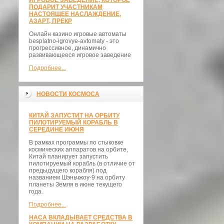
ИГРОВОЕ ЗАВЕДЕНИЕ, КОТОРОЕ
ПОДАРИТ УЧАСТНИКАМ
НАСТОЯЩЕЕ НАСЛАЖДЕНИЕ,
АЗАРТ, ПРЕКР
Онлайн казино игровые автоматы
besplatno-igrovye-avtomaty - это
прогрессивное, динамично
развивающееся игровое заведение
Подробнее...
НОВОСТИ КОСМОСА
КИТАЙ ЗАПУСТИТ НА ОРБИТУ
ПИЛОТИРУЕМЫЙ КОРАБЛЬ В
СЕРЕДИНЕ ИЮНЯ
В рамках программы по стыковке
космических аппаратов на орбите,
Китай планирует запустить
пилотируемый корабль (в отличие от
предыдущего корабля) под
названием Шэньчжоу-9 на орбиту
планеты Земля в июне текущего
года.
Подробнее...
НАСА ВКЛАДЫВАЕТ СРЕДСТВА В