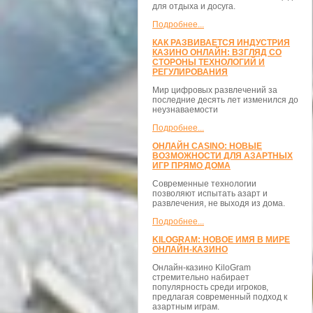
для отдыха и досуга.
Подробнее...
КАК РАЗВИВАЕТСЯ ИНДУСТРИЯ
КАЗИНО ОНЛАЙН: ВЗГЛЯД СО
СТОРОНЫ ТЕХНОЛОГИЙ И
РЕГУЛИРОВАНИЯ
Мир цифровых развлечений за
последние десять лет изменился до
неузнаваемости
Подробнее...
ОНЛАЙН CASINO: НОВЫЕ
ВОЗМОЖНОСТИ ДЛЯ АЗАРТНЫХ
ИГР ПРЯМО ДОМА
Современные технологии
позволяют испытать азарт и
развлечения, не выходя из дома.
Подробнее...
KILOGRAM: НОВОЕ ИМЯ В МИРЕ
ОНЛАЙН-КАЗИНО
Онлайн-казино KiloGram
стремительно набирает
популярность среди игроков,
предлагая современный подход к
азартным играм.