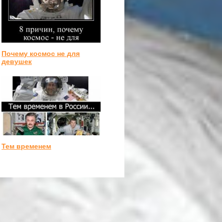
Почему космос не для
девушек
Тем временем