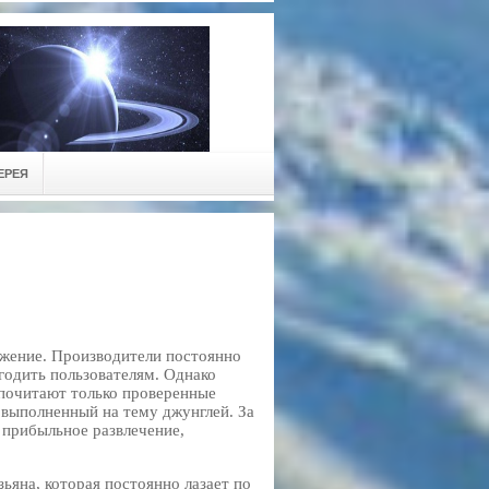
ЕРЕЯ
жение. Производители постоянно
годить пользователям. Однако
почитают только проверенные
 выполненный на тему джунглей. За
и прибыльное развлечение,
ьяна, которая постоянно лазает по