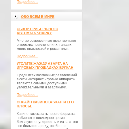
Подробнее...
ОБО ВСЕМ В МИРЕ
ОБЗОР ПРИБЫЛЬНОГО
АВТОМАТА SHARKY
Многие современные люди мечтают
о морских приключениях, таящих
много опасностей и романтики.
Подробнее...
УТОЛИТЕ ЖАЖДУ АЗАРТА НА
ИГРОВЫХ ПЛОЩАДКАХ ВУЛКАН
Среди всех возможных развлечений
в сети Интернет игровые аппараты
являются самыми доступными,
увлекательными и азартными.
Подробнее...
ОНЛАЙН КАЗИНО ВЛУКАН И ЕГО
ПЛЮСЫ.
Казино так сказать нового формата
набирает в последнее время
большую популярность, и из за этого
все больше народу, особенно