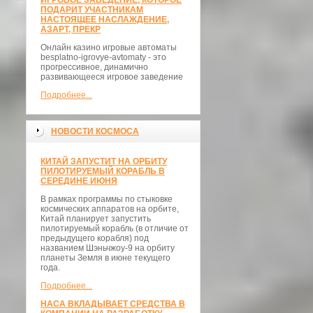
ИГРОВОЕ ЗАВЕДЕНИЕ, КОТОРОЕ
ПОДАРИТ УЧАСТНИКАМ
НАСТОЯЩЕЕ НАСЛАЖДЕНИЕ,
АЗАРТ, ПРЕКР
Онлайн казино игровые автоматы
besplatno-igrovye-avtomaty - это
прогрессивное, динамично
развивающееся игровое заведение
Подробнее...
НОВОСТИ КОСМОСА
КИТАЙ ЗАПУСТИТ НА ОРБИТУ
ПИЛОТИРУЕМЫЙ КОРАБЛЬ В
СЕРЕДИНЕ ИЮНЯ
В рамках программы по стыковке
космических аппаратов на орбите,
Китай планирует запустить
пилотируемый корабль (в отличие от
предыдущего корабля) под
названием Шэньчжоу-9 на орбиту
планеты Земля в июне текущего
года.
Подробнее...
НАСА ВКЛАДЫВАЕТ СРЕДСТВА В