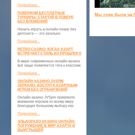
Подробнее...
ПОКЕРДОМ БЕСПЛАТНЫЕ
Мы тоже были на 
ТУРНИРЫ: СТАРТУЙ В ПОКЕРЕ
БЕЗ ВЛОЖЕНИЙ
Начать играть в онлайн-покер без
депозита — это реально.
Подробнее...
RETRO CASINO: КОГДА АЗАРТ
ВСТРЕЧАЕТ СТИЛЬ ИЗ ПРОШЛОГО
В мире современных онлайн-казино
всё чаще появляется тяга к классике.
Подробнее...
ОНЛАЙН КАЗИНО JVSPIN
ЗЕРКАЛО: ДОСТУП К АЗАРТНЫМ
ИГРАМ БЕЗ ОГРАНИЧЕНИЙ
Онлайн казино JVSpin привлекло
внимание игроков по всему миру
благодаря большому выбору игр
Подробнее...
ЭЛЬДОРАДО КАЗИНО ОНЛАЙН:
ПОГРУЖЕНИЕ В МИР АЗАРТА И
ВЫИГРЫШЕЙ