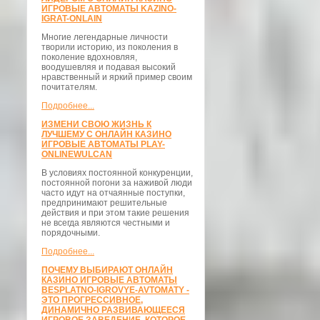
ИГРОВЫЕ АВТОМАТЫ KAZINO-
IGRAT-ONLAIN
Многие легендарные личности
творили историю, из поколения в
поколение вдохновляя,
воодушевляя и подавая высокий
нравственный и яркий пример своим
почитателям.
Подробнее...
ИЗМЕНИ СВОЮ ЖИЗНЬ К
ЛУЧШЕМУ С ОНЛАЙН КАЗИНО
ИГРОВЫЕ АВТОМАТЫ PLAY-
ONLINEWULCAN
В условиях постоянной конкуренции,
постоянной погони за наживой люди
часто идут на отчаянные поступки,
предпринимают решительные
действия и при этом такие решения
не всегда являются честными и
порядочными.
Подробнее...
ПОЧЕМУ ВЫБИРАЮТ ОНЛАЙН
КАЗИНО ИГРОВЫЕ АВТОМАТЫ
BESPLATNO-IGROVYE-AVTOMATY -
ЭТО ПРОГРЕССИВНОЕ,
ДИНАМИЧНО РАЗВИВАЮЩЕЕСЯ