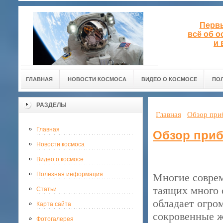
Первы
всё об 
и 
ГЛАВНАЯ
НОВОСТИ КОСМОСА
ВИДЕО О КОСМОСЕ
ПО
РАЗДЕЛЫ
Главная
Обзор при
Главная
Обзор приб
Новости космоса
Видео о космосе
Полезная информация
Многие совре
таящих много 
Статьи
обладает огро
Карта сайта
сокровенные ж
Фотогалерея