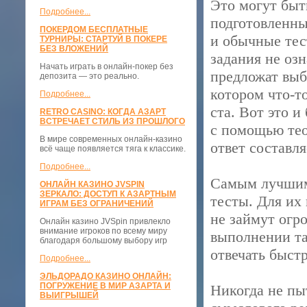
Это могут быт
Подробнее...
подготовленны
ПОКЕРДОМ БЕСПЛАТНЫЕ
и обычные тес
ТУРНИРЫ: СТАРТУЙ В ПОКЕРЕ
БЕЗ ВЛОЖЕНИЙ
задания не оз
Начать играть в онлайн-покер без
предложат выб
депозита — это реально.
котором что-то
Подробнее...
ста. Вот это и
RETRO CASINO: КОГДА АЗАРТ
ВСТРЕЧАЕТ СТИЛЬ ИЗ ПРОШЛОГО
с помощью тео
В мире современных онлайн-казино
ответ составл
всё чаще появляется тяга к классике.
Подробнее...
Самым лучшим
ОНЛАЙН КАЗИНО JVSPIN
ЗЕРКАЛО: ДОСТУП К АЗАРТНЫМ
тесты. Для их
ИГРАМ БЕЗ ОГРАНИЧЕНИЙ
не займут огр
Онлайн казино JVSpin привлекло
внимание игроков по всему миру
выполнении та
благодаря большому выбору игр
отвечать быст
Подробнее...
ЭЛЬДОРАДО КАЗИНО ОНЛАЙН:
ПОГРУЖЕНИЕ В МИР АЗАРТА И
Никогда не пы
ВЫИГРЫШЕЙ