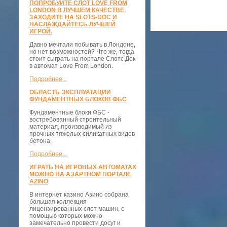
ПОПРОБУЙТЕ СЛОТ LOVE FROM
LONDON В ЛУЧШЕМ КАЧЕСТВЕ.
ЗАХОДИТЕ НА SLOTS-DOC И
НАСЛАЖДАЙТЕСЬ ЛУЧШЕЙ
ИГРОЙ.
Давно мечтали побывать в Лондоне,
но нет возможностей? Что же, тогда
стоит сыграть на портале Слотс Док
в автомат Love From London.
Подробнее...
ОБЛАСТЬ ЭКСПЛУАТАЦИИ
ФУНДАМЕНТНЫХ БЛОКОВ ФБС
Фундаментные блоки ФБС -
востребованный строительный
материал, производимый из
прочных тяжелых силикатных видов
бетона.
Подробнее...
ИГРАТЬ НА ИГРОВЫХ АВТОМАТАХ
МОЖНО НА АЗАРТНОМ ПОРТАЛЕ
AZINO
В интернет казино Азино собрана
большая коллекция
лицензированных слот машин, с
помощью которых можно
замечательно провести досуг и