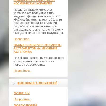
КОМПАНИИ НА РАЗРАБОТКУ
КОСМИЧЕСКИХ КОРАБЛЕЙ
Представляющие интересы
космического ведомства США
недавно официально заявили, что
НАСА собирается вложить 1.1 млрд
долларов в несколько компаний,
разрабатывающих космические
аппараты, которые придут на смену
выведенным ранее из эксплуатации.
Подробнее...
ОБАМА ПЛАНИРУЕТ ОТПРАВИТЬ
АСТРОНАВТОВ НА ИЗУЧЕНИЕ
АСТЕРОИДА
Новый этап в освоении бесконечного
космоса может быть короткий
перелет до астероида.
Подробнее...
ФОТО ЮМОР О ВСЕЛЕННОЙ
ЛУЧШЕ БЫ
Подробнее...
ЛЮБЛЮ ЛЮДЕЙ