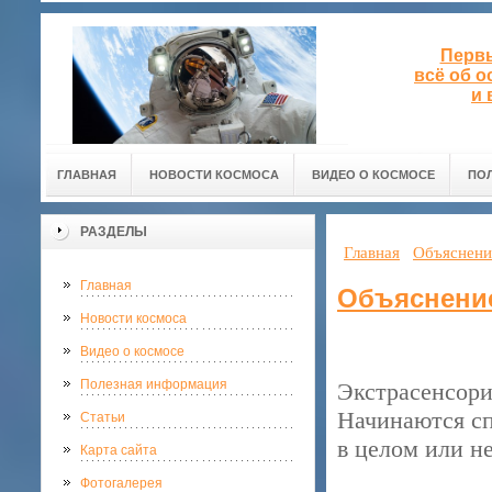
Первы
всё об 
и 
ГЛАВНАЯ
НОВОСТИ КОСМОСА
ВИДЕО О КОСМОСЕ
ПО
РАЗДЕЛЫ
Главная
Объяснени
Главная
Объяснение
Новости космоса
Видео о космосе
Полезная информация
Экстрасенсори
Начинаются спо
Статьи
в целом или не
Карта сайта
Фотогалерея