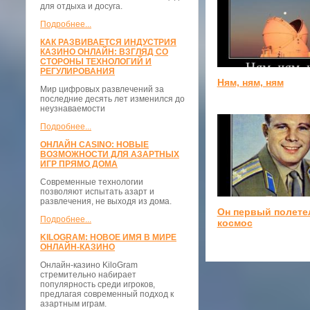
для отдыха и досуга.
Подробнее...
КАК РАЗВИВАЕТСЯ ИНДУСТРИЯ
КАЗИНО ОНЛАЙН: ВЗГЛЯД СО
СТОРОНЫ ТЕХНОЛОГИЙ И
РЕГУЛИРОВАНИЯ
Ням, ням, ням
Мир цифровых развлечений за
последние десять лет изменился до
неузнаваемости
Подробнее...
ОНЛАЙН CASINO: НОВЫЕ
ВОЗМОЖНОСТИ ДЛЯ АЗАРТНЫХ
ИГР ПРЯМО ДОМА
Современные технологии
позволяют испытать азарт и
развлечения, не выходя из дома.
Он первый полете
Подробнее...
космос
KILOGRAM: НОВОЕ ИМЯ В МИРЕ
ОНЛАЙН-КАЗИНО
Онлайн-казино KiloGram
стремительно набирает
популярность среди игроков,
предлагая современный подход к
азартным играм.