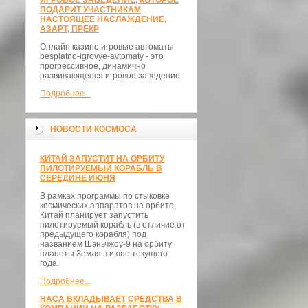
ИГРОВОЕ ЗАВЕДЕНИЕ, КОТОРОЕ
ПОДАРИТ УЧАСТНИКАМ
НАСТОЯЩЕЕ НАСЛАЖДЕНИЕ,
АЗАРТ, ПРЕКР
Онлайн казино игровые автоматы
besplatno-igrovye-avtomaty - это
прогрессивное, динамично
развивающееся игровое заведение
Подробнее...
НОВОСТИ КОСМОСА
КИТАЙ ЗАПУСТИТ НА ОРБИТУ
ПИЛОТИРУЕМЫЙ КОРАБЛЬ В
СЕРЕДИНЕ ИЮНЯ
В рамках программы по стыковке
космических аппаратов на орбите,
Китай планирует запустить
пилотируемый корабль (в отличие от
предыдущего корабля) под
названием Шэньчжоу-9 на орбиту
планеты Земля в июне текущего
года.
Подробнее...
НАСА ВКЛАДЫВАЕТ СРЕДСТВА В