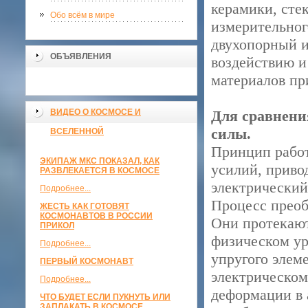
керамики, сте
Обо всём в мире
измерительног
двухопорный и
ОБЪЯВЛЕНИЯ
воздействию и
материалов пр
ВИДЕО О КОСМОСЕ И
Для сравнени
силы.
ВСЕЛЕННОЙ
Принцип работ
ЭКИПАЖ МКС ПОКАЗАЛ, КАК
усилий, приво
РАЗВЛЕКАЕТСЯ В КОСМОСЕ
электрический
Подробнее...
Процесс преоб
ЖЕСТЬ КАК ГОТОВЯТ
КОСМОНАВТОВ В РОССИИ
Они протекают
ПРИКОЛ
физическом у
Подробнее...
упругого элем
ПЕРВЫЙ КОСМОНАВТ
электрическом
Подробнее...
деформации в 
ЧТО БУДЕТ ЕСЛИ ПУКНУТЬ ИЛИ
ЗАПЛАКАТЬ В КОСМОСЕ