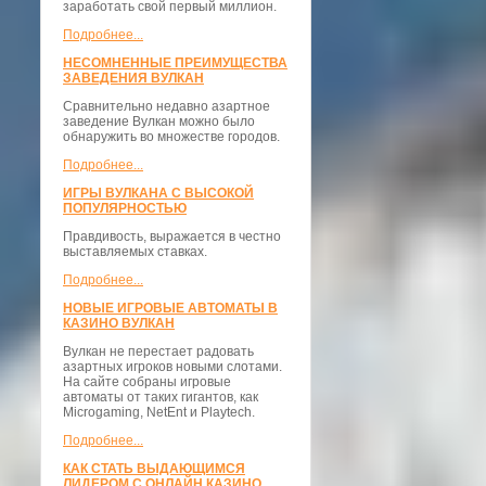
заработать свой первый миллион.
Подробнее...
НЕСОМНЕННЫЕ ПРЕИМУЩЕСТВА
ЗАВЕДЕНИЯ ВУЛКАН
Сравнительно недавно азартное
заведение Вулкан можно было
обнаружить во множестве городов.
Подробнее...
ИГРЫ ВУЛКАНА С ВЫСОКОЙ
ПОПУЛЯРНОСТЬЮ
Правдивость, выражается в честно
выставляемых ставках.
Подробнее...
НОВЫЕ ИГРОВЫЕ АВТОМАТЫ В
КАЗИНО ВУЛКАН
Вулкан не перестает радовать
азартных игроков новыми слотами.
На сайте собраны игровые
автоматы от таких гигантов, как
Microgaming, NetEnt и Playtech.
Подробнее...
КАК СТАТЬ ВЫДАЮЩИМСЯ
ЛИДЕРОМ С ОНЛАЙН КАЗИНО