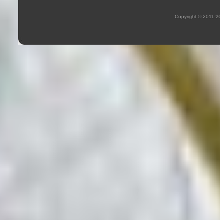
Copyright © 2011-