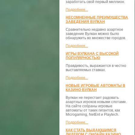
заработать свой первый миллион.
Подробнее...
НЕСОМНЕННЫЕ ПРЕИМУЩЕСТВА
ЗАВЕДЕНИЯ ВУЛКАН
Сравнительно недавно азартное
заведение Вулкан можно было
обнаружить во множестве городов.
Подробнее...
ИГРЫ ВУЛКАНА С ВЫСОКОЙ
ПОПУЛЯРНОСТЬЮ
Правдивость, выражается в честно
выставляемых ставках.
Подробнее...
НОВЫЕ ИГРОВЫЕ АВТОМАТЫ В
КАЗИНО ВУЛКАН
Вулкан не перестает радовать
азартных игроков новыми слотами.
На сайте собраны игровые
автоматы от таких гигантов, как
Microgaming, NetEnt и Playtech.
Подробнее...
КАК СТАТЬ ВЫДАЮЩИМСЯ
ЛИДЕРОМ С ОНЛАЙН КАЗИНО