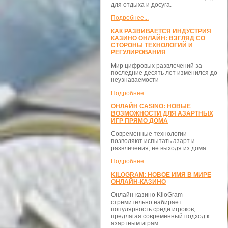
для отдыха и досуга.
Подробнее...
КАК РАЗВИВАЕТСЯ ИНДУСТРИЯ
КАЗИНО ОНЛАЙН: ВЗГЛЯД СО
СТОРОНЫ ТЕХНОЛОГИЙ И
РЕГУЛИРОВАНИЯ
Мир цифровых развлечений за
последние десять лет изменился до
неузнаваемости
Подробнее...
ОНЛАЙН CASINO: НОВЫЕ
ВОЗМОЖНОСТИ ДЛЯ АЗАРТНЫХ
ИГР ПРЯМО ДОМА
Современные технологии
позволяют испытать азарт и
развлечения, не выходя из дома.
Подробнее...
KILOGRAM: НОВОЕ ИМЯ В МИРЕ
ОНЛАЙН-КАЗИНО
Онлайн-казино KiloGram
стремительно набирает
популярность среди игроков,
предлагая современный подход к
азартным играм.