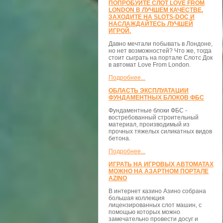
ПОПРОБУЙТЕ СЛОТ LOVE FROM
LONDON В ЛУЧШЕМ КАЧЕСТВЕ.
ЗАХОДИТЕ НА SLOTS-DOC И
НАСЛАЖДАЙТЕСЬ ЛУЧШЕЙ
ИГРОЙ.
Давно мечтали побывать в Лондоне,
но нет возможностей? Что же, тогда
стоит сыграть на портале Слотс Док
в автомат Love From London.
Подробнее...
ОБЛАСТЬ ЭКСПЛУАТАЦИИ
ФУНДАМЕНТНЫХ БЛОКОВ ФБС
Фундаментные блоки ФБС -
востребованный строительный
материал, производимый из
прочных тяжелых силикатных видов
бетона.
Подробнее...
ИГРАТЬ НА ИГРОВЫХ АВТОМАТАХ
МОЖНО НА АЗАРТНОМ ПОРТАЛЕ
AZINO
В интернет казино Азино собрана
большая коллекция
лицензированных слот машин, с
помощью которых можно
замечательно провести досуг и