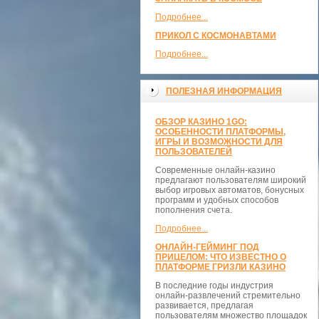
Подробнее...
ПРИКОЛ С КОСМОНАВТАМИ
Подробнее...
ПОЛЕЗНАЯ ИНФОРМАЦИЯ
ОБЗОР КАЗИНО 1GO:
ОСОБЕННОСТИ ПЛАТФОРМЫ,
ИГРЫ И ВОЗМОЖНОСТИ ДЛЯ
ПОЛЬЗОВАТЕЛЕЙ
Современные онлайн-казино
предлагают пользователям широкий
выбор игровых автоматов, бонусных
программ и удобных способов
пополнения счета.
Подробнее...
ОНЛАЙН-ГЕЙМИНГ ПОД
ПРИЦЕЛОМ: ЧТО ИЗВЕСТНО О
ПЛАТФОРМЕ ГРИЗЛИ КАЗИНО
В последние годы индустрия
онлайн-развлечений стремительно
развивается, предлагая
пользователям множество площадок