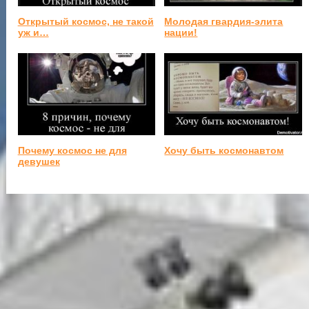
Открытый космос, не такой
Молодая гвардия-элита
уж и…
нации!
Почему космос не для
Хочу быть космонавтом
девушек