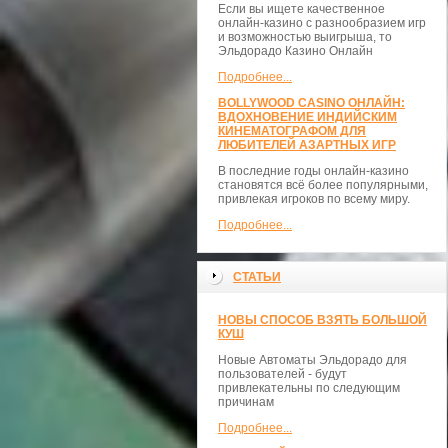
Если вы ищете качественное
онлайн-казино с разнообразием игр
и возможностью выигрыша, то
Эльдорадо Казино Онлайн
Подробнее...
BOLLYWOOD CASINO ОНЛАЙН:
ВДОХНОВЕНИЕ ИНДИЙСКИМ
КИНЕМАТОГРАФОМ ДЛЯ
ЛЮБИТЕЛЕЙ АЗАРТНЫХ ИГР
В последние годы онлайн-казино
становятся всё более популярными,
привлекая игроков по всему миру.
Подробнее...
СТАТЬИ
НОВЫ СПОСОБ ВЗЯТЬ БОЛЬШОЙ
КУШ
Новые Автоматы Эльдорадо для
пользователей - будут
привлекательны по следующим
причинам
Подробнее...