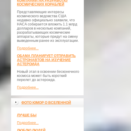
КОМПАНИИ НА РАЗРАБОТКУ
КОСМИЧЕСКИХ КОРАБЛЕЙ
Представляющие интересы
космического ведомства США
недавно официально заявили, что
НАСА собирается вложить 1.1 млрд
долларов в несколько компаний,
разрабатывающих космические
аппараты, которые придут на смену
выведенным ранее из эксплуатации.
Подробнее...
ОБАМА ПЛАНИРУЕТ ОТПРАВИТЬ
АСТРОНАВТОВ НА ИЗУЧЕНИЕ
АСТЕРОИДА
Новый этап в освоении бесконечного
космоса может быть короткий
перелет до астероида.
Подробнее...
ФОТО ЮМОР О ВСЕЛЕННОЙ
ЛУЧШЕ БЫ
Подробнее...
ЛЮБЛЮ ЛЮДЕЙ