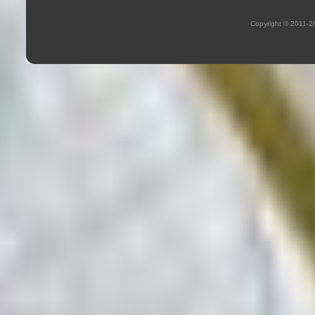
Copyright © 2011-