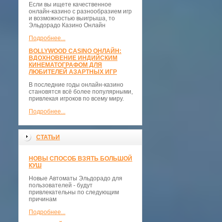
Если вы ищете качественное
онлайн-казино с разнообразием игр
и возможностью выигрыша, то
Эльдорадо Казино Онлайн
Подробнее...
BOLLYWOOD CASINO ОНЛАЙН:
ВДОХНОВЕНИЕ ИНДИЙСКИМ
КИНЕМАТОГРАФОМ ДЛЯ
ЛЮБИТЕЛЕЙ АЗАРТНЫХ ИГР
В последние годы онлайн-казино
становятся всё более популярными,
привлекая игроков по всему миру.
Подробнее...
СТАТЬИ
НОВЫ СПОСОБ ВЗЯТЬ БОЛЬШОЙ
КУШ
Новые Автоматы Эльдорадо для
пользователей - будут
привлекательны по следующим
причинам
Подробнее...