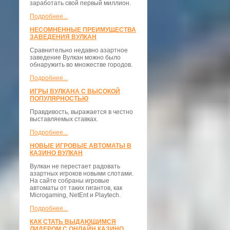
заработать свой первый миллион.
Подробнее...
НЕСОМНЕННЫЕ ПРЕИМУЩЕСТВА
ЗАВЕДЕНИЯ ВУЛКАН
Сравнительно недавно азартное
заведение Вулкан можно было
обнаружить во множестве городов.
Подробнее...
ИГРЫ ВУЛКАНА С ВЫСОКОЙ
ПОПУЛЯРНОСТЬЮ
Правдивость, выражается в честно
выставляемых ставках.
Подробнее...
НОВЫЕ ИГРОВЫЕ АВТОМАТЫ В
КАЗИНО ВУЛКАН
Вулкан не перестает радовать
азартных игроков новыми слотами.
На сайте собраны игровые
автоматы от таких гигантов, как
Microgaming, NetEnt и Playtech.
Подробнее...
КАК СТАТЬ ВЫДАЮЩИМСЯ
ЛИДЕРОМ С ОНЛАЙН КАЗИНО