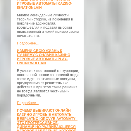
ИГРОВЫЕ АВТОМАТЫ KAZINO-
IGRAT-ONLAIN
Многие легендарные личности
творили историю, из поколения в
поколение вдохновляя,
воодушевляя и подавая высокий
нравственный и яркий пример своим
почитателям.
Подробнее...
ИЗМЕНИ СВОЮ ЖИЗНЬ К
ЛУЧШЕМУ С ОНЛАЙН КАЗИНО
ИГРОВЫЕ АВТОМАТЫ PLAY-
ONLINEWULCAN
В условиях постоянной конкуренции,
постоянной погони за наживой люди
часто идут на отчаянные поступки,
предпринимают решительные
действия и при этом такие решения
не всегда являются честными и
порядочными.
Подробнее...
ПОЧЕМУ ВЫБИРАЮТ ОНЛАЙН
КАЗИНО ИГРОВЫЕ АВТОМАТЫ
BESPLATNO-IGROVYE-AVTOMATY -
ЭТО ПРОГРЕССИВНОЕ,
ДИНАМИЧНО РАЗВИВАЮЩЕЕСЯ