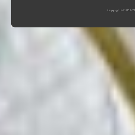
Copyright © 2011-