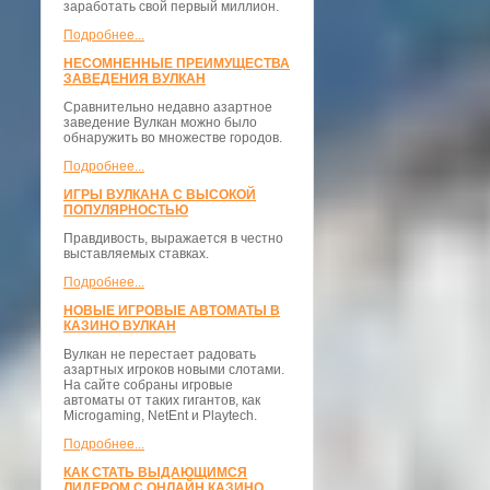
заработать свой первый миллион.
Подробнее...
НЕСОМНЕННЫЕ ПРЕИМУЩЕСТВА
ЗАВЕДЕНИЯ ВУЛКАН
Сравнительно недавно азартное
заведение Вулкан можно было
обнаружить во множестве городов.
Подробнее...
ИГРЫ ВУЛКАНА С ВЫСОКОЙ
ПОПУЛЯРНОСТЬЮ
Правдивость, выражается в честно
выставляемых ставках.
Подробнее...
НОВЫЕ ИГРОВЫЕ АВТОМАТЫ В
КАЗИНО ВУЛКАН
Вулкан не перестает радовать
азартных игроков новыми слотами.
На сайте собраны игровые
автоматы от таких гигантов, как
Microgaming, NetEnt и Playtech.
Подробнее...
КАК СТАТЬ ВЫДАЮЩИМСЯ
ЛИДЕРОМ С ОНЛАЙН КАЗИНО