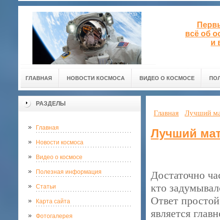
Первы
всё об 
и 
ГЛАВНАЯ
НОВОСТИ КОСМОСА
ВИДЕО О КОСМОСЕ
ПО
РАЗДЕЛЫ
Главная
Лучший ма
Главная
Лучший мат
Новости космоса
Видео о космосе
Полезная информация
Достаточно ча
кто задумывалс
Статьи
Ответ простой 
Карта сайта
является глав
Фотогалерея