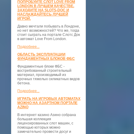
ПОПРОБУЙТЕ СЛОТ LOVE FROM
LONDON В ЛУЧШЕМ КАЧЕСТВЕ.
ЗАХОДИТЕ НА SLOTS-DOC И
НАСЛАЖДАЙТЕСЬ ЛУЧШЕЙ
ИГРОЙ.
Давно мечтали побывать в Лондоне,
но нет возможностей? Что же, тогда
стоит сыграть на портале Слотс Док
в автомат Love From London.
Подробнее...
ОБЛАСТЬ ЭКСПЛУАТАЦИИ
ФУНДАМЕНТНЫХ БЛОКОВ ФБС
Фундаментные блоки ФБС -
востребованный строительный
материал, производимый из
прочных тяжелых силикатных видов
бетона.
Подробнее...
ИГРАТЬ НА ИГРОВЫХ АВТОМАТАХ
МОЖНО НА АЗАРТНОМ ПОРТАЛЕ
AZINO
В интернет казино Азино собрана
большая коллекция
лицензированных слот машин, с
помощью которых можно
замечательно провести досуг и