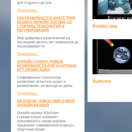
для отдыха и досуга.
Подробнее...
КАК РАЗВИВАЕТСЯ ИНДУСТРИЯ
КАЗИНО ОНЛАЙН: ВЗГЛЯД СО
Космос наш
СТОРОНЫ ТЕХНОЛОГИЙ И
РЕГУЛИРОВАНИЯ
Мир цифровых развлечений за
последние десять лет изменился до
неузнаваемости
Подробнее...
ОНЛАЙН CASINO: НОВЫЕ
ВОЗМОЖНОСТИ ДЛЯ АЗАРТНЫХ
ИГР ПРЯМО ДОМА
Современные технологии
Хьюстон
позволяют испытать азарт и
развлечения, не выходя из дома.
Подробнее...
KILOGRAM: НОВОЕ ИМЯ В МИРЕ
ОНЛАЙН-КАЗИНО
Онлайн-казино KiloGram
стремительно набирает
популярность среди игроков,
предлагая современный подход к
азартным играм.