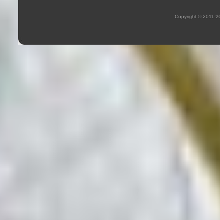
Copyright © 2011-