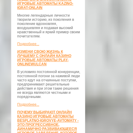
ИГРОВЫЕ АВТОМАТЫ KAZINO-
IGRAT-ONLAIN
Многие легендарные личности
творили историю, из поколения в
поколение вдохновляя,
воодушевляя и подавая высокий
нравственный и яркий пример своим
почитателям.
Подробнее...
ИЗМЕНИ СВОЮ ЖИЗНЬ К
ЛУЧШЕМУ С ОНЛАЙН КАЗИНО
ИГРОВЫЕ АВТОМАТЫ PLAY-
ONLINEWULCAN
В условиях постоянной конкуренции,
постоянной погони за наживой люди
часто идут на отчаянные поступки,
предпринимают решительные
действия и при этом такие решения
не всегда являются честными и
порядочными.
Подробнее...
ПОЧЕМУ ВЫБИРАЮТ ОНЛАЙН
КАЗИНО ИГРОВЫЕ АВТОМАТЫ
BESPLATNO-IGROVYE-AVTOMATY -
ЭТО ПРОГРЕССИВНОЕ,
ДИНАМИЧНО РАЗВИВАЮЩЕЕСЯ