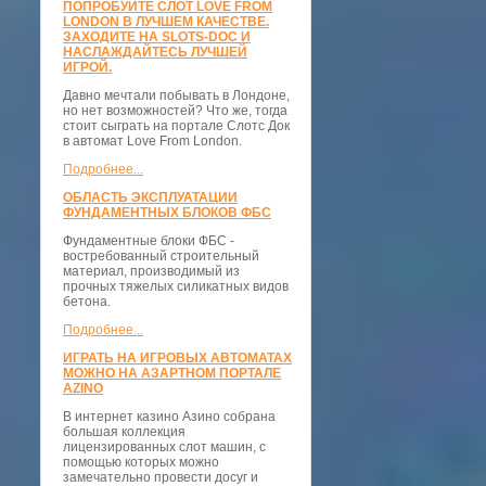
ПОПРОБУЙТЕ СЛОТ LOVE FROM
LONDON В ЛУЧШЕМ КАЧЕСТВЕ.
ЗАХОДИТЕ НА SLOTS-DOC И
НАСЛАЖДАЙТЕСЬ ЛУЧШЕЙ
ИГРОЙ.
Давно мечтали побывать в Лондоне,
но нет возможностей? Что же, тогда
стоит сыграть на портале Слотс Док
в автомат Love From London.
Подробнее...
ОБЛАСТЬ ЭКСПЛУАТАЦИИ
ФУНДАМЕНТНЫХ БЛОКОВ ФБС
Фундаментные блоки ФБС -
востребованный строительный
материал, производимый из
прочных тяжелых силикатных видов
бетона.
Подробнее...
ИГРАТЬ НА ИГРОВЫХ АВТОМАТАХ
МОЖНО НА АЗАРТНОМ ПОРТАЛЕ
AZINO
В интернет казино Азино собрана
большая коллекция
лицензированных слот машин, с
помощью которых можно
замечательно провести досуг и